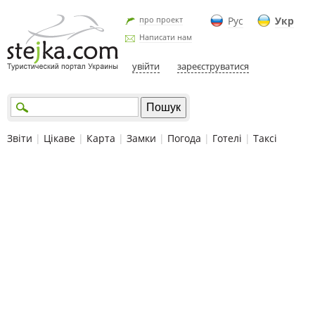
про проект
Рус
Укр
Написати нам
увійти
зареєструватися
Звіти
|
Цікаве
|
Карта
|
Замки
|
Погода
|
Готелі
|
Таксі