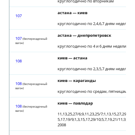
круглогодично по вторникам
астана — киев
107
круглогодично по 2,4,6,7 дням недели
астана — днепропетровск
107
(беспересадочный
вагон)
круглогодично по 4 и 6 дням недели
киев — астана
108
круглогодично по 2,3,5,7 дням недели
киев — караганды
108
(беспересадочный
вагон)
круглогодично по средам, пятницам с 28
киев — павлодар
108
(беспересадочный
вагон)
11,13,25,27/6;9,11,23,25/7;1,13,15,27,29/8;
5,17,19/9;1,3,15,17,29/10;5,7,19,21/11;3,5,17
2008