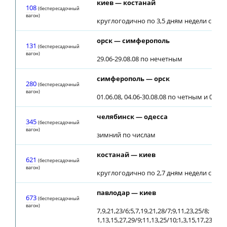
киев — костанай
108
(беспересадочный
вагон)
круглогодично по 3,5 дням недели с 28.0
орск — симферополь
131
(беспересадочный
вагон)
29.06-29.08.08 по нечетным
симферополь — орск
280
(беспересадочный
вагон)
01.06.08, 04.06-30.08.08 по четным и 01.09
челябинск — одесса
345
(беспересадочный
вагон)
зимний по числам
костанай — киев
621
(беспересадочный
вагон)
круглогодично по 2,7 дням недели с 30.0
павлодар — киев
673
(беспересадочный
вагон)
7,9,21,23/6;5,7,19,21,28/7;9,11,23,25/8;
1,13,15,27,29/9;11,13,25/10;1,3,15,17,23/11;1