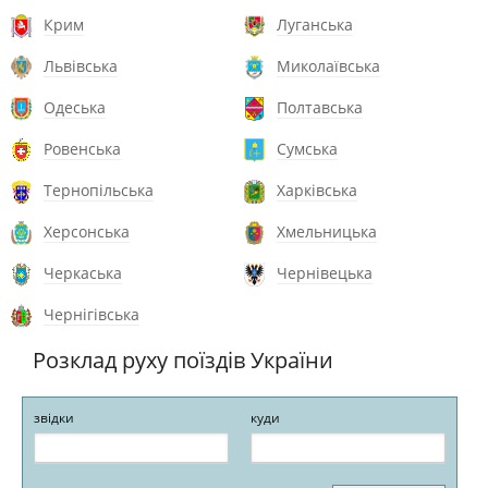
Крим
Луганська
Львівська
Миколаївська
Одеська
Полтавська
Ровенська
Сумська
Тернопільська
Харківська
Херсонська
Хмельницька
Черкаська
Чернівецька
Чернігівська
Розклад руху поїздів України
звідки
куди