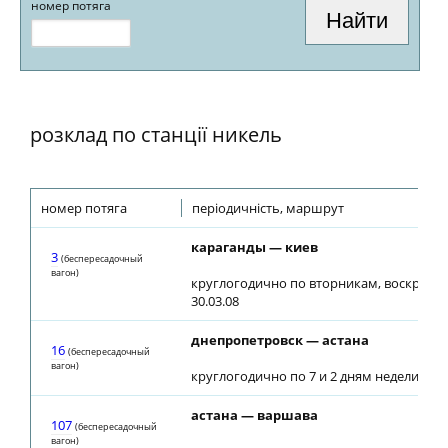
номер потяга
розклад по станції никель
номер потяга
періодичність, маршрут
караганды — киев
3
(беспересадочный
вагон)
круглогодично по вторникам, воскресен
30.03.08
днепропетровск — астана
16
(беспересадочный
вагон)
круглогодично по 7 и 2 дням недели
астана — варшава
107
(беспересадочный
вагон)