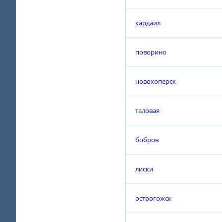
кардаил
поворино
новохоперск
таловая
бобров
лиски
острогожск