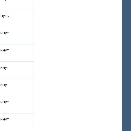
инуты
минут
минут
минут
минут
минут
минут