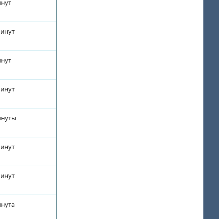
инут
минут
инут
минут
инуты
минут
минут
инута