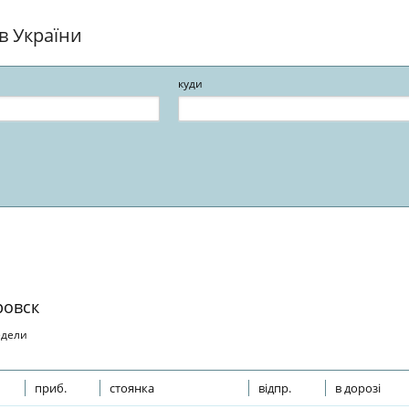
ів України
куди
ровск
едели
приб.
стоянка
відпр.
в дорозі