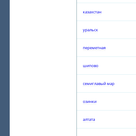
казахстан
уральск
переметная
шипово
семиглавый мар
озинки
алтата