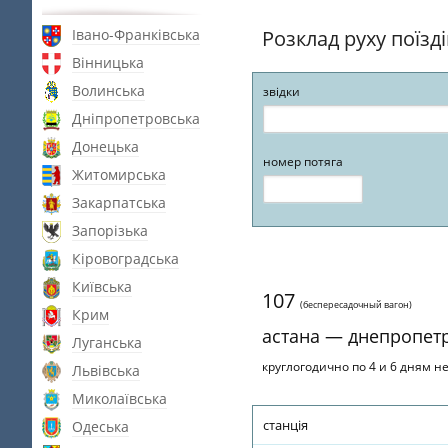
Івано-Франківська
Розклад руху поїзд
Вінницька
Волинська
звідки
Дніпропетровська
Донецька
номер потяга
Житомирська
Закарпатська
Запорізька
Кіровоградська
Київська
107
(беспересадочный вагон)
Крим
астана — днепропет
Луганська
круглогодично по 4 и 6 дням н
Львівська
Миколаївська
станція
Одеська