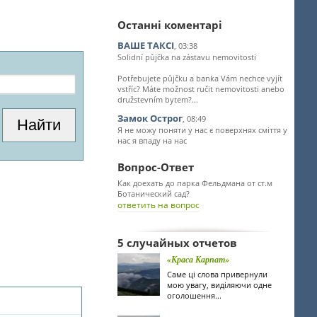
Останні коментарі
ВАШЕ ТАКСІ
, 03:38
Solidní půjčka na zástavu nemovitosti
Potřebujete půjčku a banka Vám nechce vyjít
vstříc? Máte možnost ručit nemovitosti anebo
družstevním bytem?...
Замок Острог
, 08:49
Я не можу поняти у нас є поверхнях сміття у
нас я впаду на нас
Вопрос-Ответ
Как доехать до парка Фельдмана от ст.м
Ботанический сад?
ответить на вопрос
5 случайных отчетов
«Краса Карпат»
Саме ці слова привернули
мою увагу, виділяючи одне
оголошення...