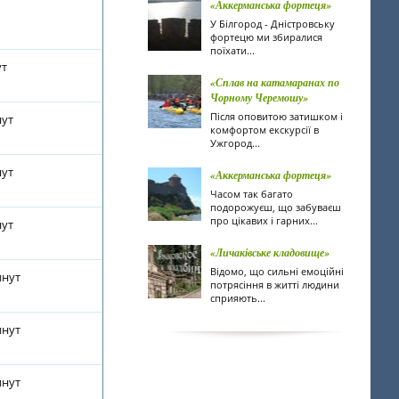
«Аккерманська фортеця»
У Білгород - Дністровську
фортецю ми збиралися
поїхати...
ут
«Сплав на катамаранах по
Чорному Черемошу»
Після оповитою затишком і
нут
комфортом екскурсії в
Ужгород...
нут
«Аккерманська фортеця»
Часом так багато
подорожуєш, що забуваєш
про цікавих і гарних...
нут
«Личаківське кладовище»
Відомо, що сильні емоційні
инут
потрясіння в житті людини
сприяють...
инут
инут