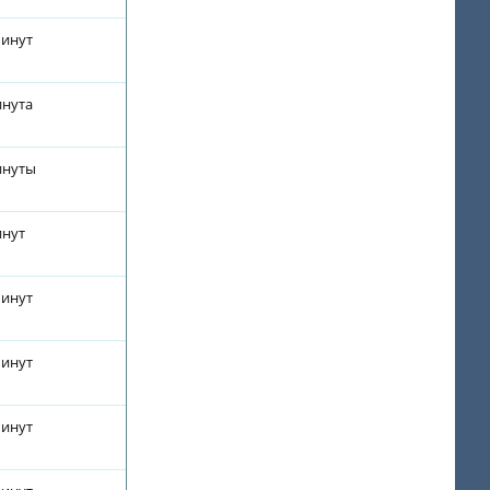
минут
инута
инуты
инут
минут
минут
минут