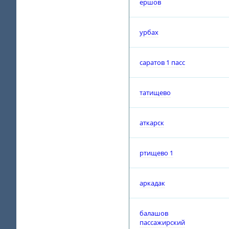
ершов
урбах
саратов 1 пасс
татищево
аткарск
ртищево 1
аркадак
балашов
пассажирский