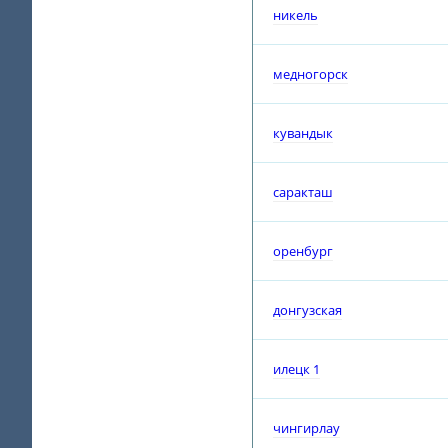
никель
медногорск
кувандык
саракташ
оренбург
донгузская
илецк 1
чингирлау