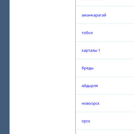
аманкарагай
тобол
карталы 1
бреды
айдырля
новоорск
орск