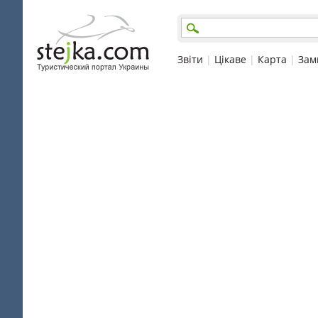
Звіти
|
Цікаве
|
Карта
|
Зам