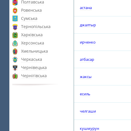
Полтавська
астана
Ровенська
Сумська
джалтыр
Тернопільська
Харківська
ирченко
Херсонська
Хмельницька
Черкаська
атбасар
Чернівецька
Чернігівська
жаксы
есиль
челгаши
кушмурун