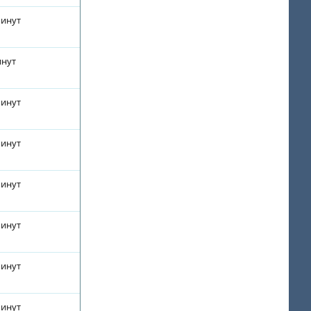
минут
инут
минут
минут
минут
минут
минут
минут