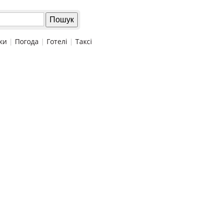
ки
|
Погода
|
Готелі
|
Таксі