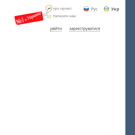
про проект
Рус
Укр
Написати нам
увійти
зареєструватися