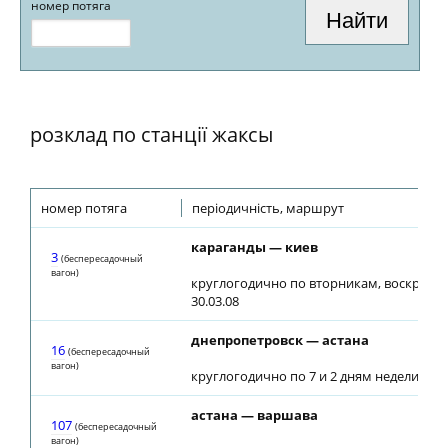
номер потяга
розклад по станції жаксы
номер потяга
періодичність, маршрут
караганды — киев
3
(беспересадочный
вагон)
круглогодично по вторникам, воскресен
30.03.08
днепропетровск — астана
16
(беспересадочный
вагон)
круглогодично по 7 и 2 дням недели
астана — варшава
107
(беспересадочный
вагон)