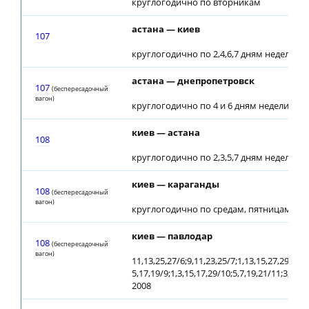
круглогодично по вторникам
астана — киев
107
круглогодично по 2,4,6,7 дням недели
астана — днепропетровск
107
(беспересадочный
вагон)
круглогодично по 4 и 6 дням недели
киев — астана
108
круглогодично по 2,3,5,7 дням недели
киев — караганды
108
(беспересадочный
вагон)
круглогодично по средам, пятницам с 28
киев — павлодар
108
(беспересадочный
вагон)
11,13,25,27/6;9,11,23,25/7;1,13,15,27,29/8;
5,17,19/9;1,3,15,17,29/10;5,7,19,21/11;3,5,17
2008