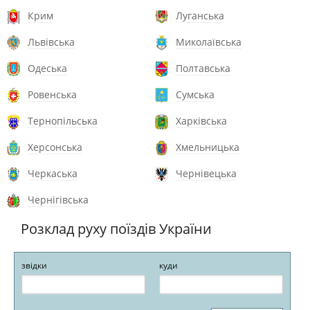
Крим
Луганська
Львівська
Миколаївська
Одеська
Полтавська
Ровенська
Сумська
Тернопільська
Харківська
Херсонська
Хмельницька
Черкаська
Чернівецька
Чернігівська
Розклад руху поїздів України
звідки
куди