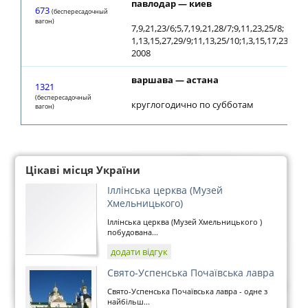
павлодар — киев
673
(беспересадочный
вагон)
7,9,21,23/6;5,7,19,21,28/7;9,11,23,25/8;
1,13,15,27,29/9;11,13,25/10;1,3,15,17,23/11;1
2008
варшава — астана
1321
(беспересадочный
круглогодично по субботам
вагон)
Цікаві місця України
Іллінська церква (Музей
Хмельницького)
Іллінська церква (Музей Хмельницького )
побудована...
додати відгук
Свято-Успенська Почаївська лавра
Свято-Успенська Почаївська лавра - одне з
найбільш...