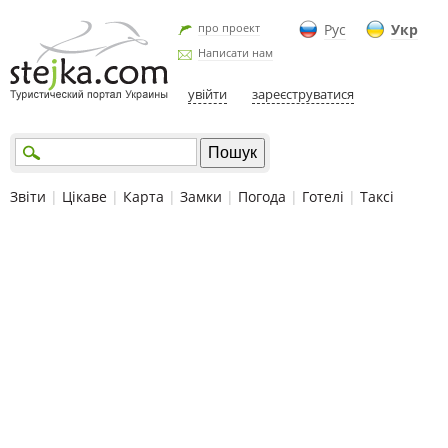
про проект
Рус
Укр
Написати нам
увійти
зареєструватися
Звіти
|
Цікаве
|
Карта
|
Замки
|
Погода
|
Готелі
|
Таксі