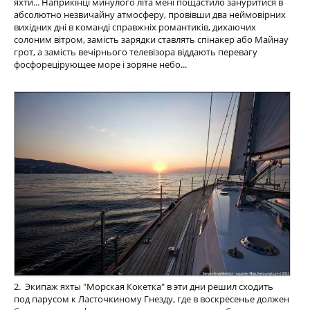
яхти... Наприкінці минулого літа мені пощастило зануритися в
абсолютно незвичайну атмосферу, провівши два неймовірних
вихідних дні в команді справжніх романтиків, дихаючих
солоним вітром, замість зарядки ставлять спінакер або Майнау
грот, а замість вечірнього телевізора віддають перевагу
фосфорецірующее море і зоряне небо...
2. Экипаж яхты "Морская Кокетка" в эти дни решил сходить
под парусом к Ласточкиному Гнезду, где в воскресенье должен