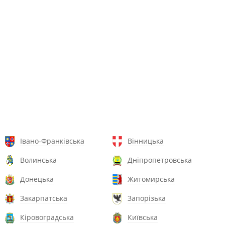
Івано-Франківська
Вінницька
Волинська
Дніпропетровська
Донецька
Житомирська
Закарпатська
Запорізька
Кіровоградська
Київська