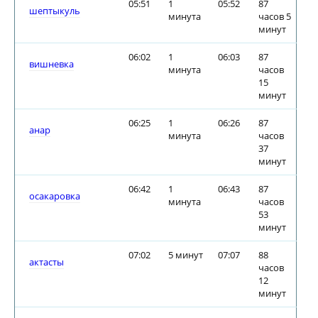
05:51
1
05:52
87
шептыкуль
минута
часов 5
минут
06:02
1
06:03
87
вишневка
минута
часов
15
минут
06:25
1
06:26
87
анар
минута
часов
37
минут
06:42
1
06:43
87
осакаровка
минута
часов
53
минут
07:02
5 минут
07:07
88
актасты
часов
12
минут