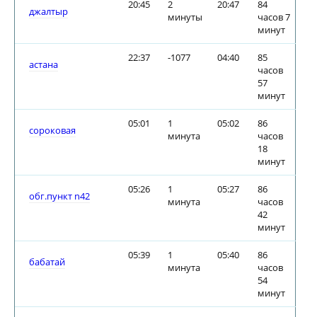
20:45
2
20:47
84
джалтыр
минуты
часов 7
минут
22:37
-1077
04:40
85
астана
часов
57
минут
05:01
1
05:02
86
сороковая
минута
часов
18
минут
05:26
1
05:27
86
обг.пункт n42
минута
часов
42
минут
05:39
1
05:40
86
бабатай
минута
часов
54
минут