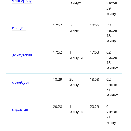
чингирлау
минут
часов
59
минут
17:57
58
18:55
39
илецк 1
минут
часов
18
минут
17:52
1
17:53
62
донгузская
минута
часов
15
минут
18:29
29
18:58
62
оренбург
минут
часов
51
минут
20:28
1
20:29
64
саракташ
минута
часов
21
минут