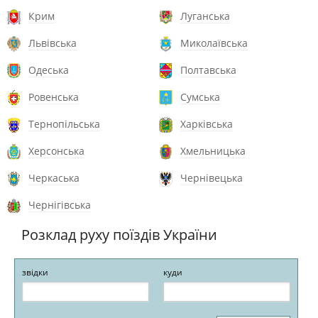
Крим
Луганська
Львівська
Миколаївська
Одеська
Полтавська
Ровенська
Сумська
Тернопільська
Харківська
Херсонська
Хмельницька
Черкаська
Чернівецька
Чернігівська
Розклад руху поїздів України
звідки
куди