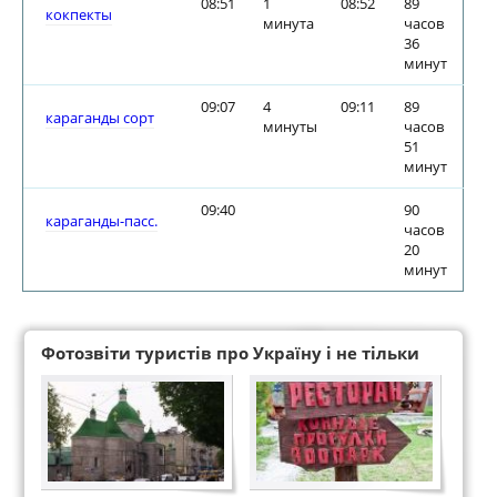
08:51
1
08:52
89
кокпекты
минута
часов
36
минут
09:07
4
09:11
89
караганды сорт
минуты
часов
51
минут
09:40
90
караганды-пасс.
часов
20
минут
Фотозвіти туристів про Україну і не тільки