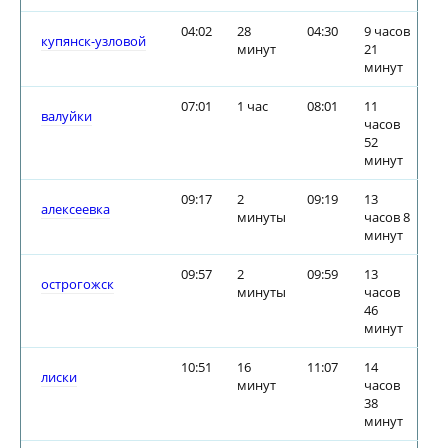
04:02
28
04:30
9 часов
купянск-узловой
минут
21
минут
07:01
1 час
08:01
11
валуйки
часов
52
минут
09:17
2
09:19
13
алексеевка
минуты
часов 8
минут
09:57
2
09:59
13
острогожск
минуты
часов
46
минут
10:51
16
11:07
14
лиски
минут
часов
38
минут