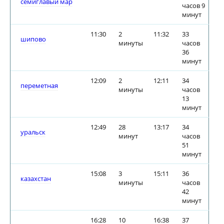
семиглавый мар
часов 9
минут
11:30
2
11:32
33
шипово
минуты
часов
36
минут
12:09
2
12:11
34
переметная
минуты
часов
13
минут
12:49
28
13:17
34
уральск
минут
часов
51
минут
15:08
3
15:11
36
казахстан
минуты
часов
42
минут
16:28
10
16:38
37