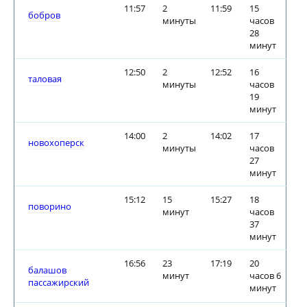
11:57
2
11:59
15
бобров
минуты
часов
28
минут
12:50
2
12:52
16
таловая
минуты
часов
19
минут
14:00
2
14:02
17
новохоперск
минуты
часов
27
минут
15:12
15
15:27
18
поворино
минут
часов
37
минут
16:56
23
17:19
20
балашов
минут
часов 6
пассажирский
минут