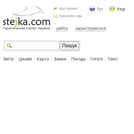
про проект
Рус
Укр
Написати нам
увійти
зареєструватися
Звіти
|
Цікаве
|
Карта
|
Замки
|
Погода
|
Готелі
|
Таксі