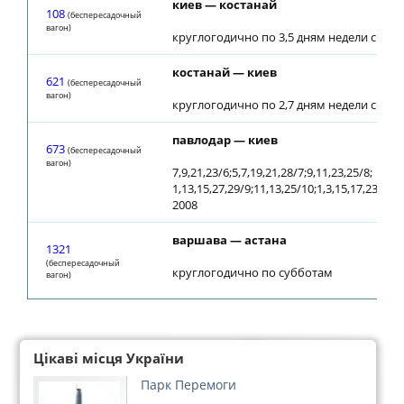
киев — костанай
108
(беспересадочный
вагон)
круглогодично по 3,5 дням недели с 28.0
костанай — киев
621
(беспересадочный
вагон)
круглогодично по 2,7 дням недели с 30.0
павлодар — киев
673
(беспересадочный
вагон)
7,9,21,23/6;5,7,19,21,28/7;9,11,23,25/8;
1,13,15,27,29/9;11,13,25/10;1,3,15,17,23/11;1
2008
варшава — астана
1321
(беспересадочный
круглогодично по субботам
вагон)
Цікаві місця України
Парк Перемоги