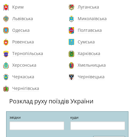
Крим
Луганська
Львівська
Миколаївська
Одеська
Полтавська
Ровенська
Сумська
Тернопільська
Харківська
Херсонська
Хмельницька
Черкаська
Чернівецька
Чернігівська
Розклад руху поїздів України
звідки
куди