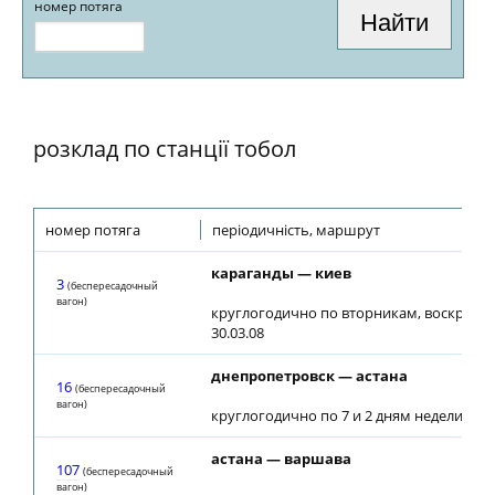
номер потяга
розклад по станції тобол
номер потяга
періодичність, маршрут
караганды — киев
3
(беспересадочный
вагон)
круглогодично по вторникам, воскресен
30.03.08
днепропетровск — астана
16
(беспересадочный
вагон)
круглогодично по 7 и 2 дням недели
астана — варшава
107
(беспересадочный
вагон)