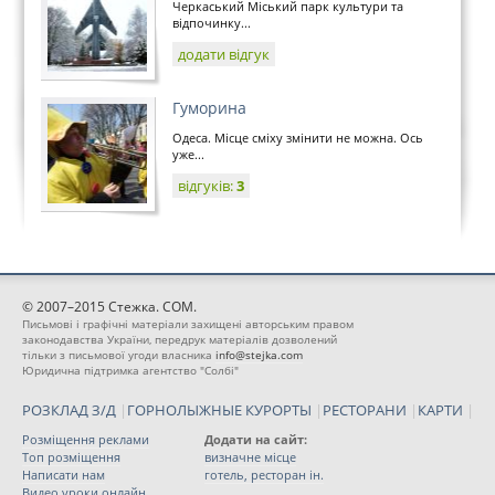
Черкаський Міський парк культури та
відпочинку...
додати відгук
Гуморина
Одеса. Місце сміху змінити не можна. Ось
уже...
відгуків:
3
© 2007–2015 Стежка. COM.
Письмові і графічні матеріали захищені авторським правом
законодавства України, передрук матеріалів дозволений
тільки з письмової угоди власника
info@stejka.com
Юридична підтримка агентство "Солбі"
РОЗКЛАД З/Д
|
ГОРНОЛЫЖНЫЕ КУРОРТЫ
|
РЕСТОРАНИ
|
КАРТИ
|
Розміщення реклами
Додати на сайт:
Топ розміщення
визначне місце
Написати нам
готель, ресторан ін.
Видео уроки онлайн