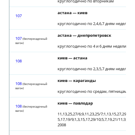
круглогодично по вторникам
астана — киев
107
круглогодично по 2,4,6,7 дням недели
астана — днепропетровск
107
(беспересадочный
вагон)
круглогодично по 4 и 6 дням недели
киев — астана
108
круглогодично по 2,3,5,7 дням недели
киев — караганды
108
(беспересадочный
вагон)
круглогодично по средам, пятницам с 28
киев — павлодар
108
(беспересадочный
вагон)
11,13,25,27/6;9,11,23,25/7;1,13,15,27,29/8;
5,17,19/9;1,3,15,17,29/10;5,7,19,21/11;3,5,17
2008