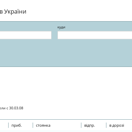
ів України
куди
ли с 30.03.08
приб.
стоянка
відпр.
в дорозі