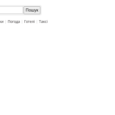
ки
|
Погода
|
Готелі
|
Таксі