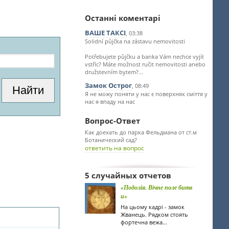
Останні коментарі
ВАШЕ ТАКСІ
, 03:38
Solidní půjčka na zástavu nemovitosti
Potřebujete půjčku a banka Vám nechce vyjít
vstříc? Máte možnost ručit nemovitosti anebo
družstevním bytem?...
Замок Острог
, 08:49
Я не можу поняти у нас є поверхнях сміття у
нас я впаду на нас
Вопрос-Ответ
Как доехать до парка Фельдмана от ст.м
Ботанический сад?
ответить на вопрос
5 случайных отчетов
«Подолія. Вічне поле битв
и»
На цьому кадрі - замок
Жванець. Рядком стоять
фортечна вежа...