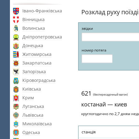
Івано-Франківська
Розклад руху поїзд
Вінницька
Волинська
звідки
Дніпропетровська
Донецька
номер потяга
Житомирська
Закарпатська
Запорізька
Кіровоградська
Київська
621
(беспересадочный вагон)
Крим
костанай — киев
Луганська
круглогодично по 2,7 дням неде
Львівська
Миколаївська
станція
Одеська