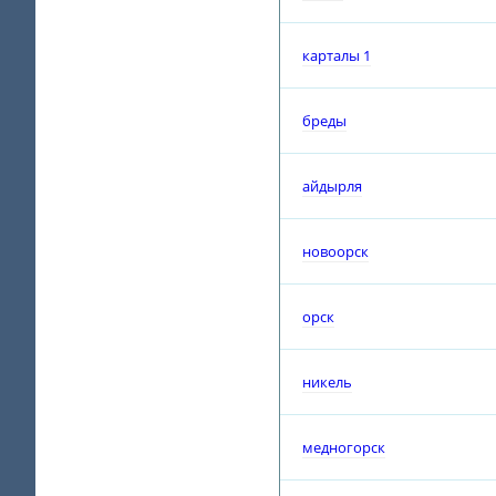
карталы 1
бреды
айдырля
новоорск
орск
никель
медногорск