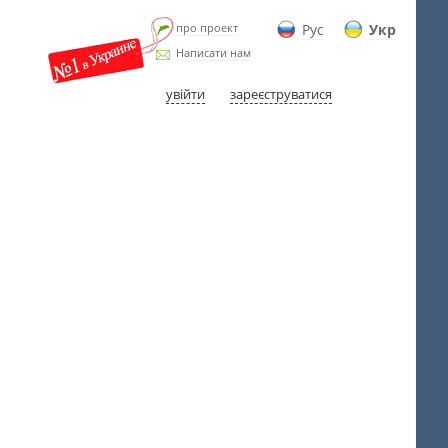
про проект
Рус
Укр
Написати нам
увійти
зареєструватися