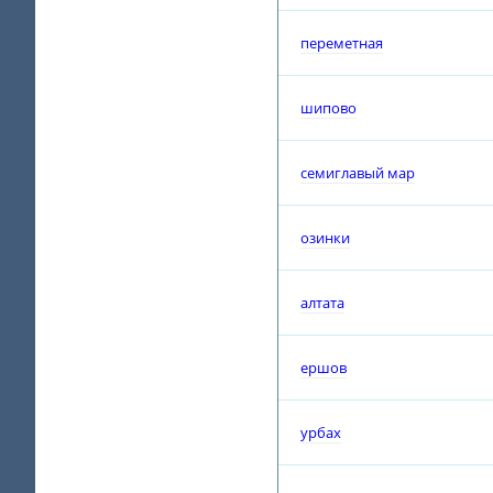
переметная
шипово
семиглавый мар
озинки
алтата
ершов
урбах