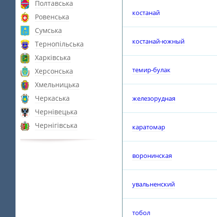
Полтавська
костанай
Ровенська
Сумська
костанай-южный
Тернопільська
Харківська
темир-булак
Херсонська
Хмельницька
Черкаська
железорудная
Чернівецька
Чернігівська
каратомар
воронинская
увальненский
тобол