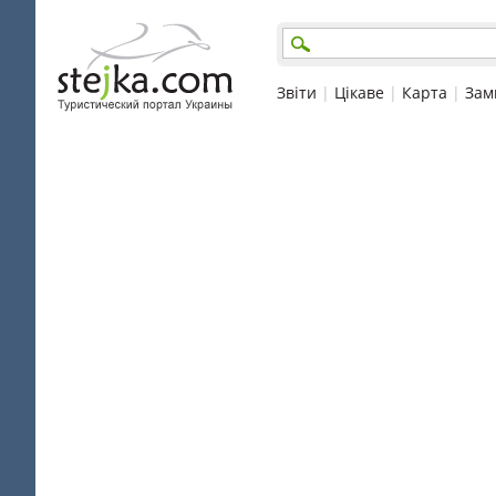
Звіти
|
Цікаве
|
Карта
|
Зам