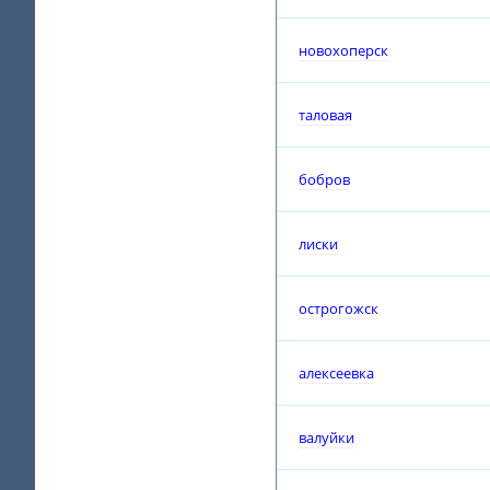
новохоперск
таловая
бобров
лиски
острогожск
алексеевка
валуйки