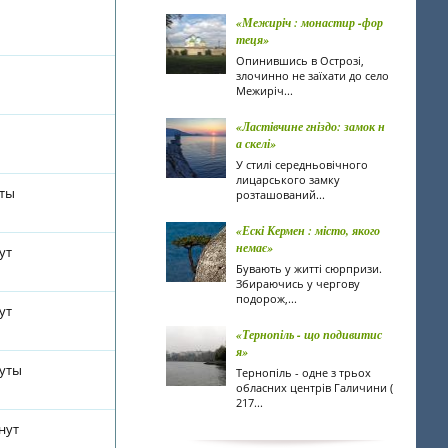
«Межиріч : монастир -фор
теця»
Опинившись в Острозі,
злочинно не заїхати до село
Межиріч...
«Ластівчине гніздо: замок н
а скелі»
У стилі середньовічного
лицарського замку
уты
розташований...
«Ескі Кермен : місто, якого
немає»
ут
Бувають у житті сюрпризи.
Збираючись у чергову
подорож,...
ут
«Тернопіль - що подивитис
я»
нуты
Тернопіль - одне з трьох
обласних центрів Галичини (
217...
нут