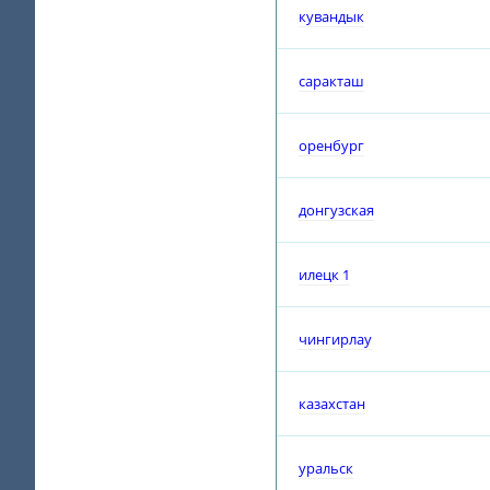
кувандык
саракташ
оренбург
донгузская
илецк 1
чингирлау
казахстан
уральск