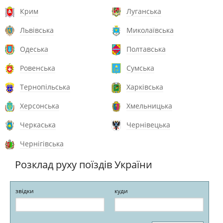
Крим
Луганська
Львівська
Миколаївська
Одеська
Полтавська
Ровенська
Сумська
Тернопільська
Харківська
Херсонська
Хмельницька
Черкаська
Чернівецька
Чернігівська
Розклад руху поїздів України
звідки
куди