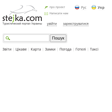
про проект
Рус
Укр
Написати нам
увійти
зареєструватися
Звіти
|
Цікаве
|
Карта
|
Замки
|
Погода
|
Готелі
|
Таксі