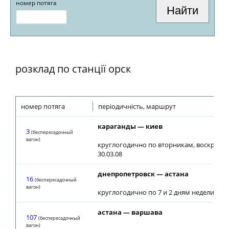
номер потяга
розклад по станції орск
номер потяга
періодичність, маршрут
караганды — киев
3
(беспересадочный
вагон)
круглогодично по вторникам, воскресен
30.03.08
днепропетровск — астана
16
(беспересадочный
вагон)
круглогодично по 7 и 2 дням недели
астана — варшава
107
(беспересадочный
вагон)