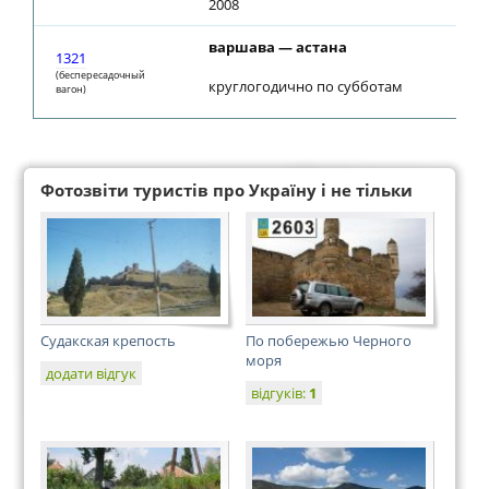
2008
варшава — астана
1321
(беспересадочный
круглогодично по субботам
вагон)
Фотозвіти туристів про Україну і не тільки
Судакская крепость
По побережью Черного
моря
додати відгук
відгуків:
1