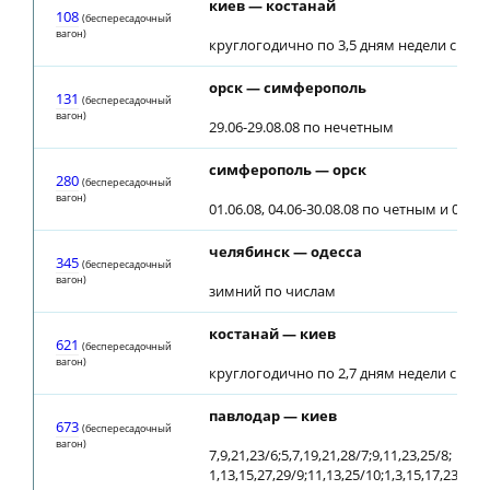
киев — костанай
108
(беспересадочный
вагон)
круглогодично по 3,5 дням недели с 28.0
орск — симферополь
131
(беспересадочный
вагон)
29.06-29.08.08 по нечетным
симферополь — орск
280
(беспересадочный
вагон)
01.06.08, 04.06-30.08.08 по четным и 01.09
челябинск — одесса
345
(беспересадочный
вагон)
зимний по числам
костанай — киев
621
(беспересадочный
вагон)
круглогодично по 2,7 дням недели с 30.0
павлодар — киев
673
(беспересадочный
вагон)
7,9,21,23/6;5,7,19,21,28/7;9,11,23,25/8;
1,13,15,27,29/9;11,13,25/10;1,3,15,17,23/11;1