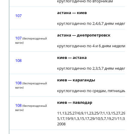
круглогодично по вторникам
астана — киев
107
круглогодично по 2,4,6,7 дням недели
астана — днепропетровск
107
(беспересадочный
вагон)
круглогодично по 4 и 6 дням недели
киев — астана
108
круглогодично по 2,3,5,7 дням недели
киев — караганды
108
(беспересадочный
вагон)
круглогодично по средам, пятницам с 28
киев — павлодар
108
(беспересадочный
вагон)
11,13,25,27/6;9,11,23,25/7;1,13,15,27,29/8;
5,17,19/9;1,3,15,17,29/10;5,7,19,21/11;3,5,17
2008