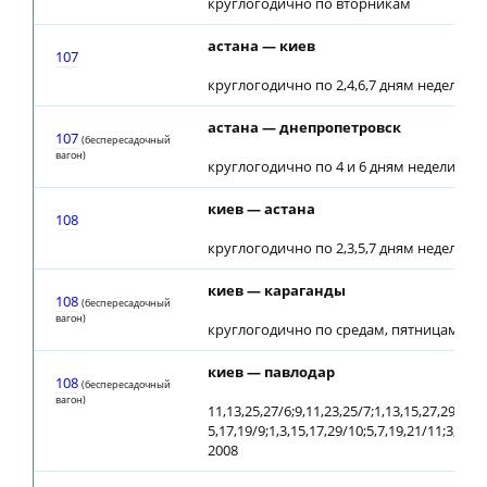
круглогодично по вторникам
астана — киев
107
круглогодично по 2,4,6,7 дням недели
астана — днепропетровск
107
(беспересадочный
вагон)
круглогодично по 4 и 6 дням недели
киев — астана
108
круглогодично по 2,3,5,7 дням недели
киев — караганды
108
(беспересадочный
вагон)
круглогодично по средам, пятницам с 28
киев — павлодар
108
(беспересадочный
вагон)
11,13,25,27/6;9,11,23,25/7;1,13,15,27,29/8;
5,17,19/9;1,3,15,17,29/10;5,7,19,21/11;3,5,17
2008