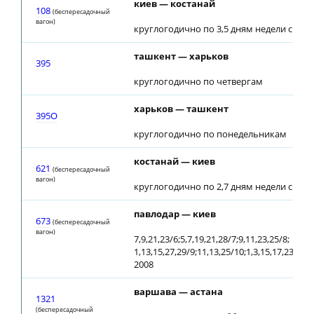
киев — костанай
108
(беспересадочный
вагон)
круглогодично по 3,5 дням недели с 28.0
ташкент — харьков
395
круглогодично по четвергам
харьков — ташкент
395О
круглогодично по понедельникам
костанай — киев
621
(беспересадочный
вагон)
круглогодично по 2,7 дням недели с 30.0
павлодар — киев
673
(беспересадочный
вагон)
7,9,21,23/6;5,7,19,21,28/7;9,11,23,25/8;
1,13,15,27,29/9;11,13,25/10;1,3,15,17,23/11;1
2008
варшава — астана
1321
(беспересадочный