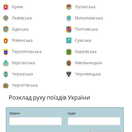
Крим
Луганська
Львівська
Миколаївська
Одеська
Полтавська
Ровенська
Сумська
Тернопільська
Харківська
Херсонська
Хмельницька
Черкаська
Чернівецька
Чернігівська
Розклад руху поїздів України
звідки
куди