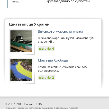
круглогодично по субботам
вагон)
Цікаві місця України
Військово-морський музей
Військово-морський музей Балаклава був
створений...
відгуків:
4
Мамаєва Слобода
Козацьке селище «Мамаєва Слобода»
розташувалось...
відгуків:
2
© 2007–2015 Стежка. COM.
Письмові і графічні матеріали захищені авторським правом