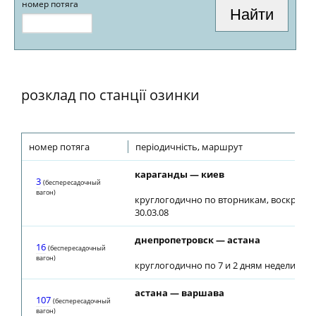
номер потяга
розклад по станції озинки
номер потяга
періодичність, маршрут
караганды — киев
3
(беспересадочный
вагон)
круглогодично по вторникам, воскресен
30.03.08
днепропетровск — астана
16
(беспересадочный
вагон)
круглогодично по 7 и 2 дням недели
астана — варшава
107
(беспересадочный
вагон)