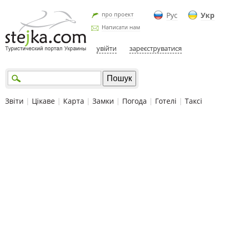
про проект
Рус
Укр
Написати нам
увійти
зареєструватися
Звіти
|
Цікаве
|
Карта
|
Замки
|
Погода
|
Готелі
|
Таксі