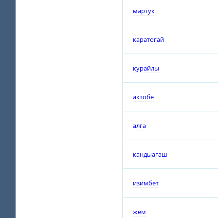
мартук
каратогай
курайлы
актобе
алга
кандыагаш
изимбет
жем