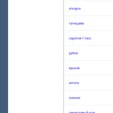
аткарск
татищево
саратов 1 пасс
урбах
ершов
алтата
озинки
семиглавый мар