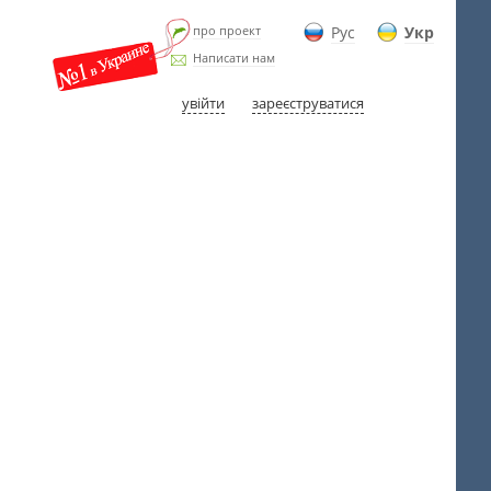
про проект
Рус
Укр
Написати нам
увійти
зареєструватися