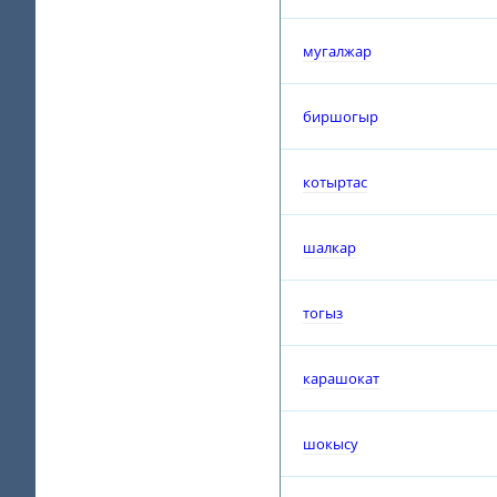
мугалжар
биршогыр
котыртас
шалкар
тогыз
карашокат
шокысу