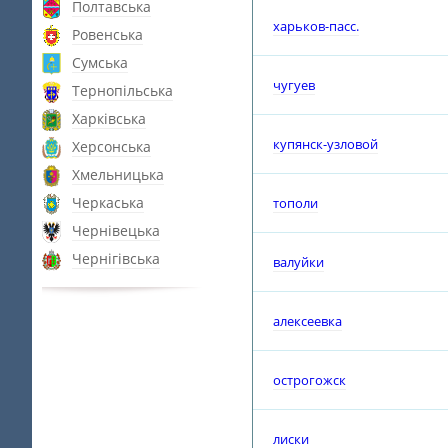
Полтавська
харьков-пасс.
Ровенська
Сумська
чугуев
Тернопільська
Харківська
купянск-узловой
Херсонська
Хмельницька
Черкаська
тополи
Чернівецька
Чернігівська
валуйки
алексеевка
острогожск
лиски