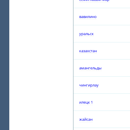
вавилино
уральск
казахстан
амангельды
чингирлау
илецк 1
жайсан