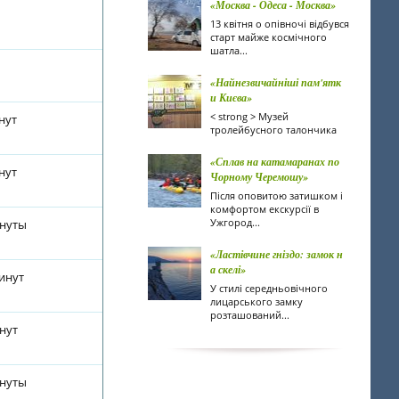
«Москва - Одеса - Москва»
13 квітня о опівночі відбувся
старт майже космічного
шатла...
«Найнезвичайніші пам'ятк
и Києва»
< strong > Музей
нут
тролейбусного талончика
«Сплав на катамаранах по
нут
Чорному Черемошу»
Після оповитою затишком і
комфортом екскурсії в
Ужгород...
инуты
«Ластівчине гніздо: замок н
а скелі»
минут
У стилі середньовічного
лицарського замку
розташований...
инут
инуты