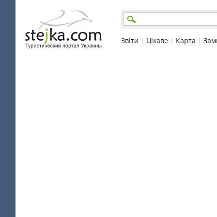
Звіти
|
Цікаве
|
Карта
|
Зам