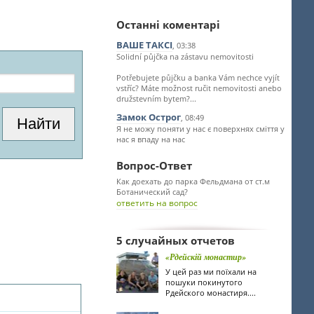
Останні коментарі
ВАШЕ ТАКСІ
, 03:38
Solidní půjčka na zástavu nemovitosti
Potřebujete půjčku a banka Vám nechce vyjít
vstříc? Máte možnost ručit nemovitosti anebo
družstevním bytem?...
Замок Острог
, 08:49
Я не можу поняти у нас є поверхнях сміття у
нас я впаду на нас
Вопрос-Ответ
Как доехать до парка Фельдмана от ст.м
Ботанический сад?
ответить на вопрос
5 случайных отчетов
«Рдейскій монастир»
У цей раз ми поїхали на
пошуки покинутого
Рдейского монастиря....