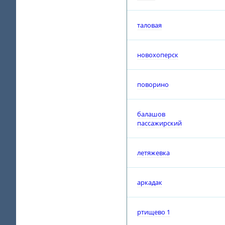
таловая
новохоперск
поворино
балашов
пассажирский
летяжевка
аркадак
ртищево 1