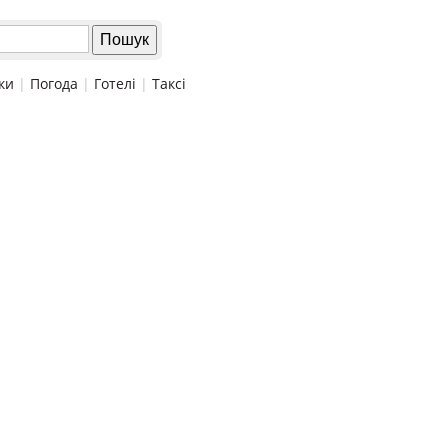
ки
|
Погода
|
Готелі
|
Таксі