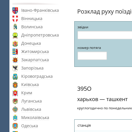
Івано-Франківська
Розклад руху поїзд
Вінницька
Волинська
звідки
Дніпропетровська
Донецька
номер потяга
Житомирська
Закарпатська
Запорізька
Кіровоградська
Київська
395О
Крим
харьков — ташкент
Луганська
круглогодично по понедельни
Львівська
Миколаївська
станція
Одеська