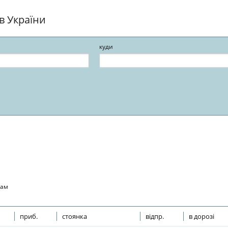
ів України
куди
кам
приб.
стоянка
відпр.
в дорозі