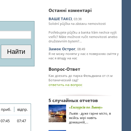
Останні коментарі
ВАШЕ ТАКСІ
, 03:38
Solidní půjčka na zástavu nemovitosti
Potřebujete půjčku a banka Vám nechce vyjít
vstříc? Máte možnost ručit nemovitosti anebo
družstevním bytem?...
Замок Острог
, 08:49
Я не можу поняти у нас є поверхнях сміття у
нас я впаду на нас
Вопрос-Ответ
Как доехать до парка Фельдмана от ст.м
Ботанический сад?
ответить на вопрос
5 случайных отчетов
«Екскурсія по Львову»
приб.
відпр.
Львів - дуже гарне місто, в
якійсь мірі навіть
07:45
07:47
домашній,...