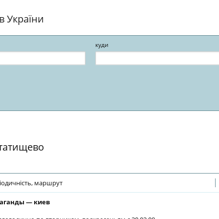
ів України
куди
 татищево
іодичність, маршрут
аганды — киев