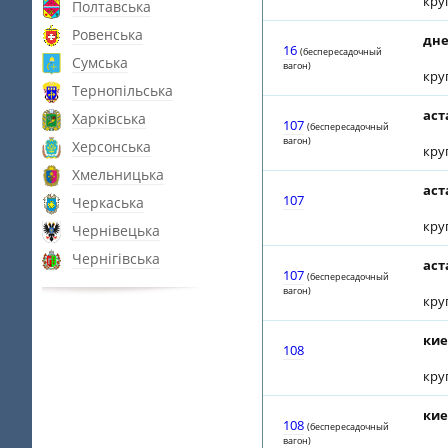
кру
Полтавська
Ровенська
дне
16
(беспересадочный
Сумська
вагон)
кру
Тернопільська
аст
Харківська
107
(беспересадочный
вагон)
Херсонська
кру
Хмельницька
аст
107
Черкаська
кру
Чернівецька
Чернігівська
аст
107
(беспересадочный
вагон)
кру
кие
108
кру
кие
108
(беспересадочный
вагон)