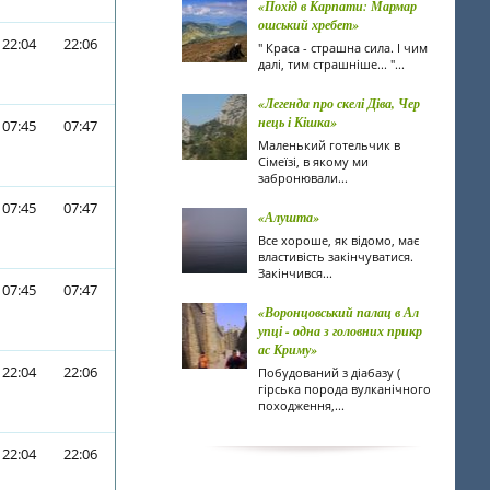
«Похід в Карпати: Мармар
ошський хребет»
22:04
22:06
" Краса - страшна сила. І чим
далі, тим страшніше... "...
«Легенда про скелі Діва, Чер
нець і Кішка»
07:45
07:47
Маленький готельчик в
Сімеїзі, в якому ми
забронювали...
07:45
07:47
«Алушта»
Все хороше, як відомо, має
властивість закінчуватися.
Закінчився...
07:45
07:47
«Воронцовський палац в Ал
упці - одна з головних прикр
ас Криму»
22:04
22:06
Побудований з діабазу (
гірська порода вулканічного
походження,...
22:04
22:06