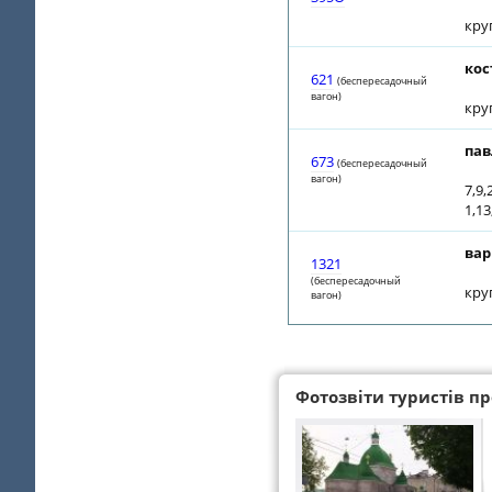
кру
кос
621
(беспересадочный
вагон)
кру
пав
673
(беспересадочный
вагон)
7,9,
1,13
вар
1321
(беспересадочный
кру
вагон)
Фотозвіти туристів про