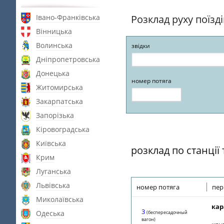
Івано-Франківська
Розклад руху поїзд
Вінницька
Волинська
звідки
Дніпропетровська
Донецька
номер потяга
Житомирська
Закарпатська
Запорізька
Кіровоградська
Київська
розклад по станції
Крим
Луганська
Львівська
номер потяга
пер
Миколаївська
кар
3
Одеська
(беспересадочный
вагон)