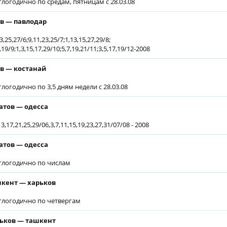
глогодично по средам, пятницам с 28.03.08
в — павлодар
3,25,27/6;9,11,23,25/7;1,13,15,27,29/8;
,19/9;1,3,15,17,29/10;5,7,19,21/11;3,5,17,19/12-2008
в — костанай
глогодично по 3,5 дням недели с 28.03.08
атов — одесса
13,17,21,25,29/06,3,7,11,15,19,23,27,31/07/08 - 2008
атов — одесса
глогодично по числам
кент — харьков
глогодично по четвергам
ьков — ташкент