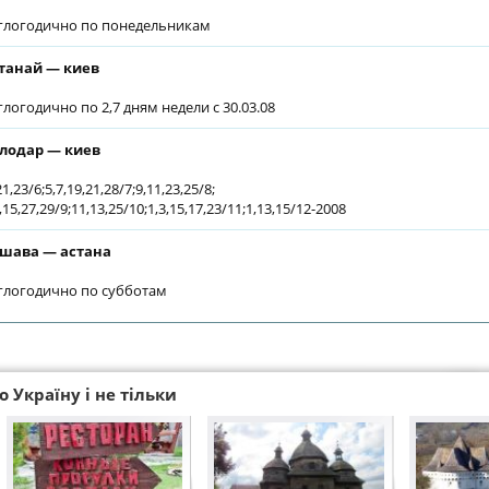
глогодично по понедельникам
танай — киев
глогодично по 2,7 дням недели с 30.03.08
лодар — киев
21,23/6;5,7,19,21,28/7;9,11,23,25/8;
,15,27,29/9;11,13,25/10;1,3,15,17,23/11;1,13,15/12-2008
шава — астана
глогодично по субботам
 Україну і не тільки