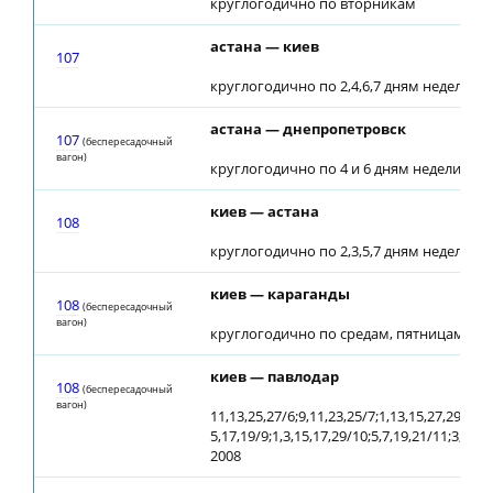
круглогодично по вторникам
астана — киев
107
круглогодично по 2,4,6,7 дням недели
астана — днепропетровск
107
(беспересадочный
вагон)
круглогодично по 4 и 6 дням недели
киев — астана
108
круглогодично по 2,3,5,7 дням недели
киев — караганды
108
(беспересадочный
вагон)
круглогодично по средам, пятницам с 28
киев — павлодар
108
(беспересадочный
вагон)
11,13,25,27/6;9,11,23,25/7;1,13,15,27,29/8;
5,17,19/9;1,3,15,17,29/10;5,7,19,21/11;3,5,17
2008