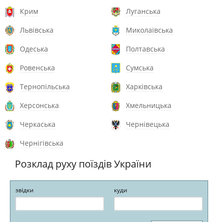
Крим
Луганська
Львівська
Миколаївська
Одеська
Полтавська
Ровенська
Сумська
Тернопільська
Харківська
Херсонська
Хмельницька
Черкаська
Чернівецька
Чернігівська
Розклад руху поїздів України
звідки
куди