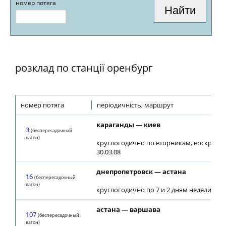
номер потяга
розклад по станції оренбург
номер потяга
періодичність, маршрут
караганды — киев
3
(беспересадочный
вагон)
круглогодично по вторникам, воскресен
30.03.08
днепропетровск — астана
16
(беспересадочный
вагон)
круглогодично по 7 и 2 дням недели
астана — варшава
107
(беспересадочный
вагон)