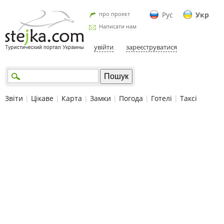
про проект
Рус
Укр
Написати нам
увійти
зареєструватися
Звіти
|
Цікаве
|
Карта
|
Замки
|
Погода
|
Готелі
|
Таксі