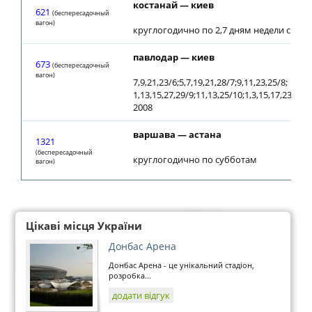
костанай — киев
621
(беспересадочный
вагон)
круглогодично по 2,7 дням недели с 30.0
павлодар — киев
673
(беспересадочный
вагон)
7,9,21,23/6;5,7,19,21,28/7;9,11,23,25/8;
1,13,15,27,29/9;11,13,25/10;1,3,15,17,23/11;1
2008
варшава — астана
1321
(беспересадочный
круглогодично по субботам
вагон)
Цікаві місця України
Донбас Арена
Донбас Арена - це унікальний стадіон,
розробка...
додати відгук