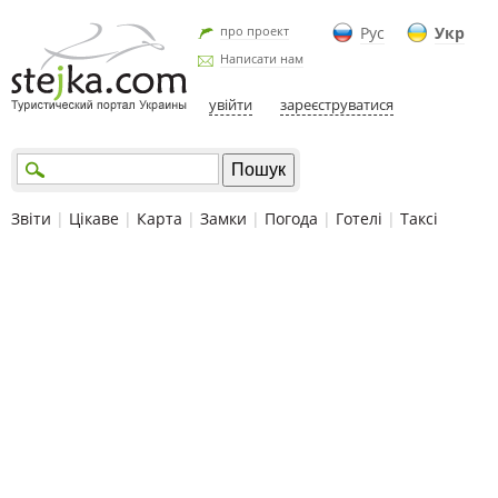
про проект
Рус
Укр
Написати нам
увійти
зареєструватися
Звіти
|
Цікаве
|
Карта
|
Замки
|
Погода
|
Готелі
|
Таксі