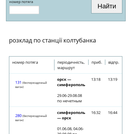
номер потяга
розклад по станції колтубанка
номер потяга
періодичність,
приб.
відпр.
маршрут
орск —
13:18
13:19
131
(беспересадочный
симферополь
вагон)
29.06-29.08.08
по нечетным
симферополь
16:32
16:44
280
(беспересадочный
— орск
вагон)
01.06.08, 04.06-