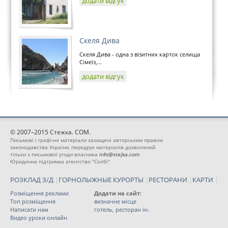
додати відгук
Скеля Дива
Скеля Дива - одна з візитних карток селища
Сімеїз,...
додати відгук
© 2007–2015 Стежка. COM.
Письмові і графічні матеріали захищені авторським правом
законодавства України, передрук матеріалів дозволений
тільки з письмової угоди власника
info@stejka.com
Юридична підтримка агентство "Солбі"
РОЗКЛАД З/Д
|
ГОРНОЛЫЖНЫЕ КУРОРТЫ
|
РЕСТОРАНИ
|
КАРТИ
|
Розміщення реклами
Додати на сайт:
Топ розміщення
визначне місце
Написати нам
готель, ресторан ін.
Видео уроки онлайн