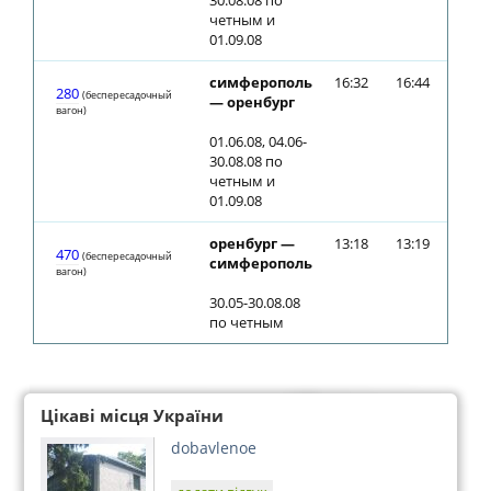
30.08.08 по
четным и
01.09.08
симферополь
16:32
16:44
280
(беспересадочный
— оренбург
вагон)
01.06.08, 04.06-
30.08.08 по
четным и
01.09.08
оренбург —
13:18
13:19
470
(беспересадочный
симферополь
вагон)
30.05-30.08.08
по четным
Цікаві місця України
dobavlenoe