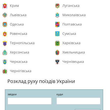
Крим
Луганська
Львівська
Миколаївська
Одеська
Полтавська
Ровенська
Сумська
Тернопільська
Харківська
Херсонська
Хмельницька
Черкаська
Чернівецька
Чернігівська
Розклад руху поїздів України
звідки
куди