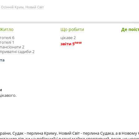
/
Осінній Крим, Новий Світ
Житло
Що робити
Де поїс
готелі 6
цікаве 2
готелі 1
new
звіти 5
пансіонати 2
приватні садиби 2
іта
и
цікавого.
їни, Судак - перлина Криму, Новий Світ - перлина Судака, а в Новому С
истачило тільки на побіжний ( в сенсі майже спортивний, реально носи