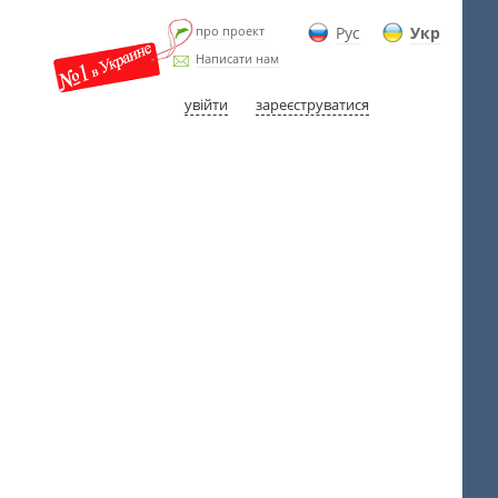
про проект
Рус
Укр
Написати нам
увійти
зареєструватися