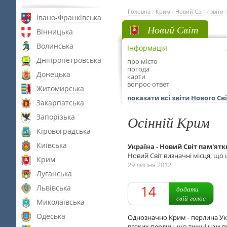
Головна
/
Крим
/
Новий Світ
/
звіти
Івано-Франківська
Новий Світ
Вінницька
Волинська
Інформація
Дніпропетровська
про місто
погода
Донецька
карти
вопрос-ответ
Житомирська
показати всі звіти Нового Св
Закарпатська
Запорізька
Осінній Крим
Кіровоградська
Київська
Україна - Новий Світ пам'ятк
Новий Світ визначні місця, що 
Крим
29 липня 2012
Луганська
14
Львівська
додати
свій голос
Миколаївська
Одеська
Однозначно Крим - перлина Укра
всяких перлин, що тижні нам в