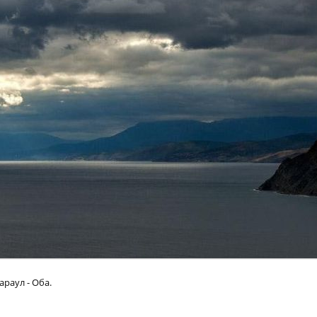
араул - Оба.