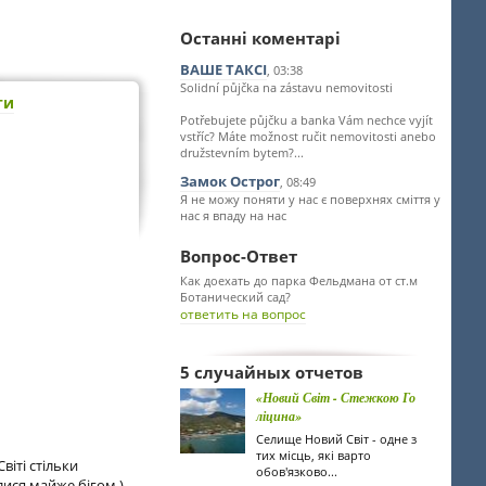
Останні коментарі
ВАШЕ ТАКСІ
, 03:38
Solidní půjčka na zástavu nemovitosti
ти
Potřebujete půjčku a banka Vám nechce vyjít
vstříc? Máte možnost ručit nemovitosti anebo
družstevním bytem?...
Замок Острог
, 08:49
Я не можу поняти у нас є поверхнях сміття у
нас я впаду на нас
Вопрос-Ответ
Как доехать до парка Фельдмана от ст.м
Ботанический сад?
ответить на вопрос
5 случайных отчетов
«Новий Світ - Стежкою Го
ліцина»
Селище Новий Світ - одне з
тих місць, які варто
віті стільки
обов'язково...
лися майже бігом )