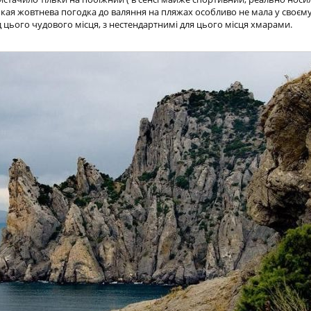
кая жовтнева погодка до валяння на пляжах особливо не мала у своєм
д цього чудового місця, з нестендартнимі для цього місця хмарами.