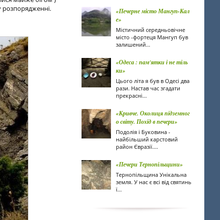
у розпорядженні.
«Печерне місто Мангуп-Кал
е»
Містичний середньовічне
місто -фортеця Мангуп був
залишений...
«Одеса : пам'ятки і не тіль
ки»
Цього літа я був в Одесі два
рази. Настав час згадати
прекрасні...
«Кривче. Околиця підземног
о світу. Похід в печери»
Подолія і Буковина -
найбільший карстовий
район Євразії....
«Печери Тернопільщини»
Тернопільщина Унікальна
земля. У нас є всі від святинь
ї...