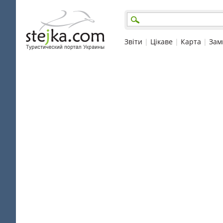
Звіти
|
Цікаве
|
Карта
|
Зам