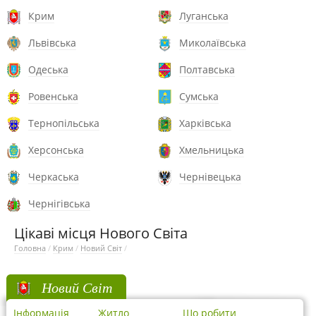
Крим
Луганська
Львівська
Миколаївська
Одеська
Полтавська
Ровенська
Сумська
Тернопільська
Харківська
Херсонська
Хмельницька
Черкаська
Чернівецька
Чернігівська
Цікаві місця Нового Світа
Головна
/
Крим
/
Новий Світ
/
Новий Світ
Інформація
Житло
Що робити