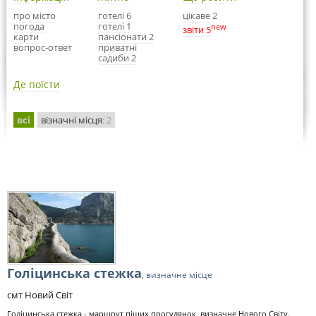
про місто
готелі 6
цікаве 2
погода
готелі 1
new
звіти 5
карти
пансіонати 2
вопрос-ответ
приватні
садиби 2
Де поїсти
всі
візначні місця
: 2
Голіцинська стежка
, визначне місце
смт Новий Світ
Голіцинська стежка - маршрут піших прогулянок, визначне Нового Світу.