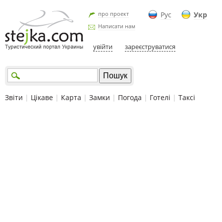
про проект
Рус
Укр
Написати нам
увійти
зареєструватися
Звіти
|
Цікаве
|
Карта
|
Замки
|
Погода
|
Готелі
|
Таксі