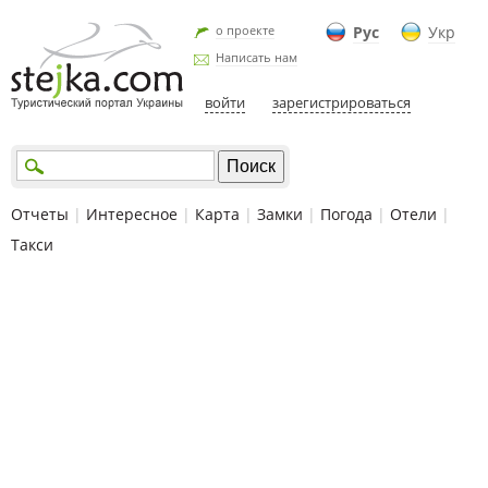
о проекте
Рус
Укр
Написать нам
войти
зарегистрироваться
Отчеты
|
Интересное
|
Карта
|
Замки
|
Погода
|
Отели
|
Такси