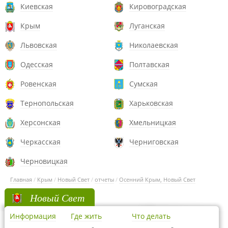
Киевская
Кировоградская
Крым
Луганская
Львовская
Николаевская
Одесская
Полтавская
Ровенская
Сумская
Тернопольская
Харьковская
Херсонская
Хмельницкая
Черкасская
Черниговская
Черновицкая
Главная
/
Крым
/
Новый Свет
/
отчеты
/
Осенний Крым, Новый Свет
Новый Свет
Информация
Где жить
Что делать