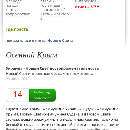
о городе
отели 6
интересное 2
погода
гостиницы 1
new
отчеты 5
карты
пансионаты 2
вопрос-ответ
частный сектор
2
Где поесть
показать все отчеты Нового Света
Осенний Крым
Украина - Новый Свет достопримечательности
Новый Свет интересные места, что посмотреть.
29 июля 2012
14
добавить
свой голос
Однозначно Крым - жемчужина Украины, Судак - жемчужина
Крыма, Новый Свет - жемчужина Судака, а в Новом Свете
столько всяких жемчужин, что недели нам хватило только на
беглый (в смысле почти спортивный, реально носились почти
бегом) осмотр, притом, что дождливенькая октябрьская