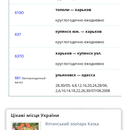
тополи — харьков
610О
круглогодично ежедневно
купянск юж. — харьков
637
круглогодично ежедневно
харьков — купянск узл.
637О
круглогодично ежедневно
ульяновск — одесса
661
(беспересадочный
вагон)
28,30/05, 4,8,12,16,20,24,28/06,
2,6,10,14,18,22,26,30/07/08.2008
Цікаві місця України
Ялтинський зоопарк Казка