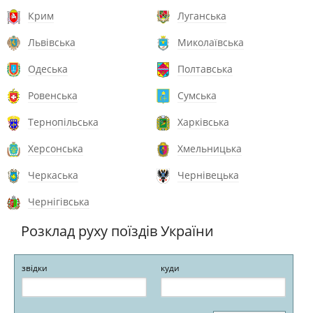
Крим
Луганська
Львівська
Миколаївська
Одеська
Полтавська
Ровенська
Сумська
Тернопільська
Харківська
Херсонська
Хмельницька
Черкаська
Чернівецька
Чернігівська
Розклад руху поїздів України
звідки
куди