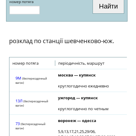
номер потяга
розклад по станції шевченково-юж.
номер потяга
періодичність, маршрут
москва — купянск
9М
(беспересадочный
вагон)
круглогодично ежедневно
ужгород — купянск
13Л
(беспересадочный
вагон)
круглогодично по четным
воронеж — одесса
73
(беспересадочный
вагон)
5,9,13,17,21,25,29/06,