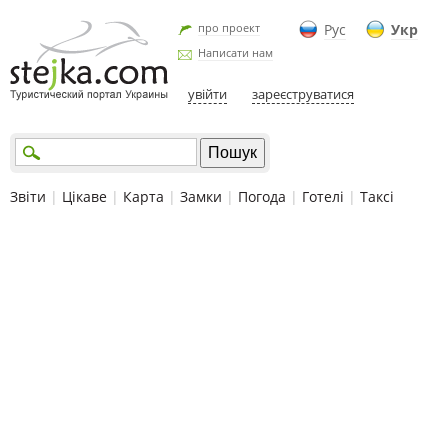
про проект
Рус
Укр
Написати нам
увійти
зареєструватися
Звіти
|
Цікаве
|
Карта
|
Замки
|
Погода
|
Готелі
|
Таксі