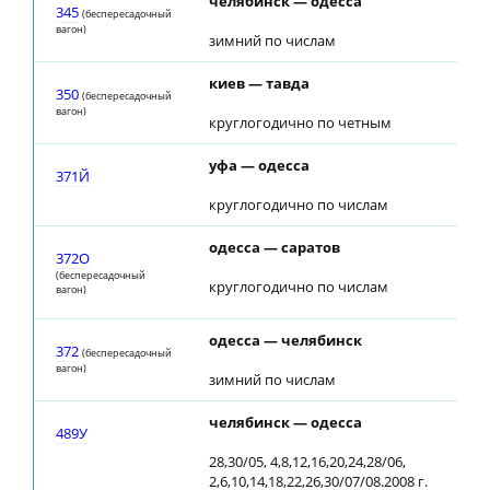
челябинск — одесса
345
(беспересадочный
вагон)
зимний по числам
киев — тавда
350
(беспересадочный
вагон)
круглогодично по четным
уфа — одесса
371Й
круглогодично по числам
одесса — саратов
372О
(беспересадочный
круглогодично по числам
вагон)
одесса — челябинск
372
(беспересадочный
вагон)
зимний по числам
челябинск — одесса
489У
28,30/05, 4,8,12,16,20,24,28/06,
2,6,10,14,18,22,26,30/07/08.2008 г.