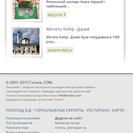
Ялтинський зоопарк Казка перший і
найбільший...
відгуків:
1
Мечеть Кебір -Джамі
Мечеть Кебір -Джамі була побудована в 1508
році....
додати відгук
© 2007–2015 Стежка. COM.
Письмові і графічні матеріали захищені авторським правом
законодавства України, передрук матеріалів дозволений
тільки з письмової угоди власника
info@stejka.com
Юридична підтримка агентство "Солбі"
РОЗКЛАД З/Д
|
ГОРНОЛЫЖНЫЕ КУРОРТЫ
|
РЕСТОРАНИ
|
КАРТИ
|
Розміщення реклами
Додати на сайт:
Топ розміщення
визначне місце
Написати нам
готель, ресторан ін.
Видео уроки онлайн