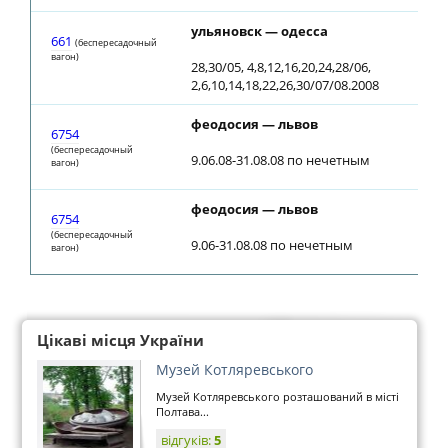
ульяновск — одесса
661
(беспересадочный
вагон)
28,30/05, 4,8,12,16,20,24,28/06,
2,6,10,14,18,22,26,30/07/08.2008
феодосия — львов
6754
(беспересадочный
9.06.08-31.08.08 по нечетным
вагон)
феодосия — львов
6754
(беспересадочный
9.06-31.08.08 по нечетным
вагон)
Цікаві місця України
Музей Котляревського
Музей Котляревського розташований в місті
Полтава...
відгуків:
5