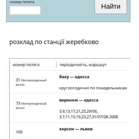
номер потяга
розклад по станції жеребково
номер потяга
періодичність, маршрут
баку — одесса
31
(беспересадочный
вагон)
круглогодично по понедельникам
воронеж — одесса
73
(беспересадочный
вагон)
5,9,13,17,21,25,29/06,
3,7,11,15,19,23,27,31/07/08-2008
херсон — львов
109