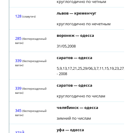
круглогодично по четным
львов — кременчуг
128
(славутич)
круглогодично по нечетным
воронеж — одесса
285
(беспересадочный
вагон)
31/05,2008
саратов — одесса
339
(беспересадочный
вагон)
5,9,13,17,21,25,29/06,3,7,11,15,19,23,27,31/
- 2008
саратов — одесса
339
(беспересадочный
вагон)
круглогодично по числам
челябинск — одесса
345
(беспересадочный
вагон)
зимний по числам
уфа — одесса
371Й