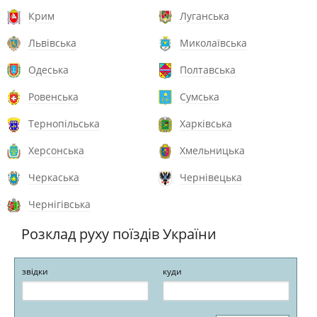
Крим
Луганська
Львівська
Миколаївська
Одеська
Полтавська
Ровенська
Сумська
Тернопільська
Харківська
Херсонська
Хмельницька
Черкаська
Чернівецька
Чернігівська
Розклад руху поїздів України
звідки
куди