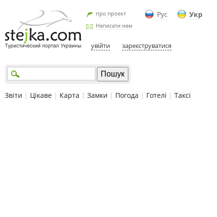
про проект
Рус
Укр
Написати нам
увійти
зареєструватися
Звіти
|
Цікаве
|
Карта
|
Замки
|
Погода
|
Готелі
|
Таксі