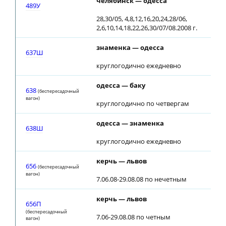
челябинск — одесса
489У
28,30/05, 4,8,12,16,20,24,28/06,
2,6,10,14,18,22,26,30/07/08.2008 г.
знаменка — одесса
637Ш
круглогодично ежедневно
одесса — баку
638
(беспересадочный
вагон)
круглогодично по четвергам
одесса — знаменка
638Ш
круглогодично ежедневно
керчь — львов
656
(беспересадочный
вагон)
7.06.08-29.08.08 по нечетным
керчь — львов
656П
(беспересадочный
7.06-29.08.08 по четным
вагон)