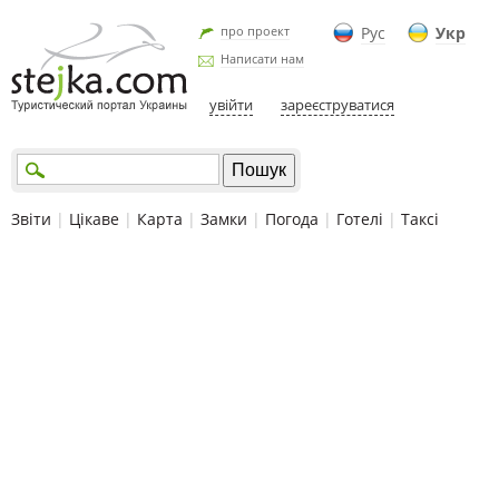
про проект
Рус
Укр
Написати нам
увійти
зареєструватися
Звіти
|
Цікаве
|
Карта
|
Замки
|
Погода
|
Готелі
|
Таксі