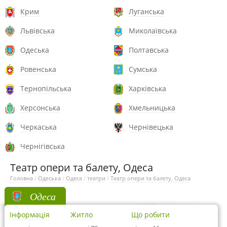
Крим
Луганська
Львівська
Миколаївська
Одеська
Полтавська
Ровенська
Сумська
Тернопільська
Харківська
Херсонська
Хмельницька
Черкаська
Чернівецька
Чернігівська
Театр опери та балету, Одеса
Головна
/
Одеська
/
Одеса
/
театри
/
Театр опери та балету, Одеса
Одеса
Інформація
Житло
Що робити