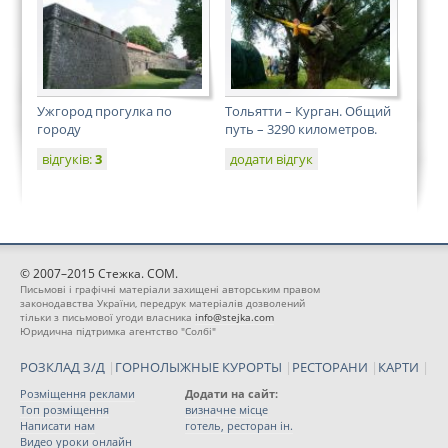
Ужгород прогулка по
Тольятти – Курган. Общий
городу
путь – 3290 километров.
відгуків:
3
додати відгук
© 2007–2015 Стежка. COM.
Письмові і графічні матеріали захищені авторським правом
законодавства України, передрук матеріалів дозволений
тільки з письмової угоди власника
info@stejka.com
Юридична підтримка агентство "Солбі"
РОЗКЛАД З/Д
|
ГОРНОЛЫЖНЫЕ КУРОРТЫ
|
РЕСТОРАНИ
|
КАРТИ
|
Розміщення реклами
Додати на сайт:
Топ розміщення
визначне місце
Написати нам
готель, ресторан ін.
Видео уроки онлайн