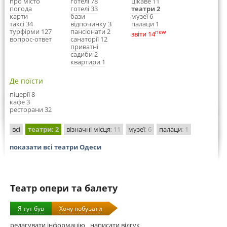
про місто
готелі 78
цікаве 11
погода
готелі 33
театри 2
карти
бази
музеї 6
таксі 34
відпочинку 3
палаци 1
турфірми 127
пансіонати 2
new
звіти 14
вопрос-ответ
санаторії 12
приватні
садиби 2
квартири 1
Де поїсти
піцерії 8
кафе 3
ресторани 32
всі
театри
: 2
візначні місця
: 11
музеї
: 6
палаци
: 1
показати всі театри Одеси
Театр опери та балету
Я тут був
Хочу побувати
редагувати інформацію
написати відгук