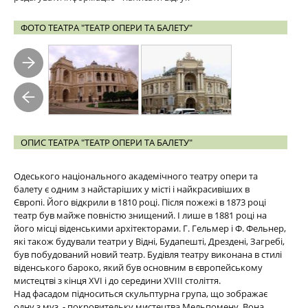
ФОТО ТЕАТРА "ТЕАТР ОПЕРИ ТА БАЛЕТУ"
ОПИС ТЕАТРА "ТЕАТР ОПЕРИ ТА БАЛЕТУ"
Одеського національного академічного театру опери та
балету є одним з найстаріших у місті і найкрасивіших в
Європі. Його відкрили в 1810 році. Після пожежі в 1873 році
театр був майже повністю знищений. І лише в 1881 році на
його місці віденськими архітекторами. Г. Гельмер і Ф. Фельнер,
які також будували театри у Відні, Будапешті, Дрездені, Загребі,
був побудований новий театр. Будівля театру виконана в стилі
віденського бароко, який був основним в європейському
мистецтві з кінця XVI і до середини XVIII століття.
Над фасадом підноситься скульптурна група, що зображає
одну з муз, - покровительку мистецтва Мельпомену. Вона