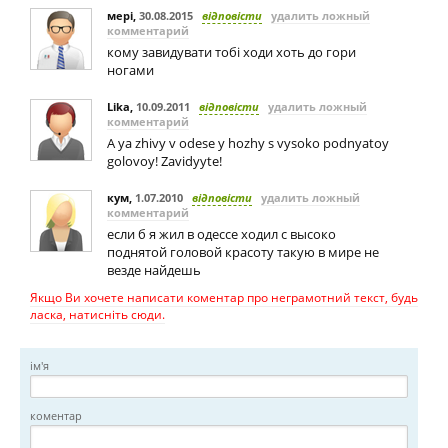
мері
,
30.08.2015
відповісти
удалить ложный
комментарий
кому завидувати тобі ходи хоть до гори
ногами
Lika
,
10.09.2011
відповісти
удалить ложный
комментарий
A ya zhivy v odese y hozhy s vysoko podnyatoy
golovoy! Zavidyyte!
кум
,
1.07.2010
відповісти
удалить ложный
комментарий
если б я жил в одессе ходил с высоко
поднятой головой красоту такую в мире не
везде найдешь
Якщо Ви хочете написати коментар про неграмотний текст, будь
ласка, натисніть сюди.
ім'я
коментар