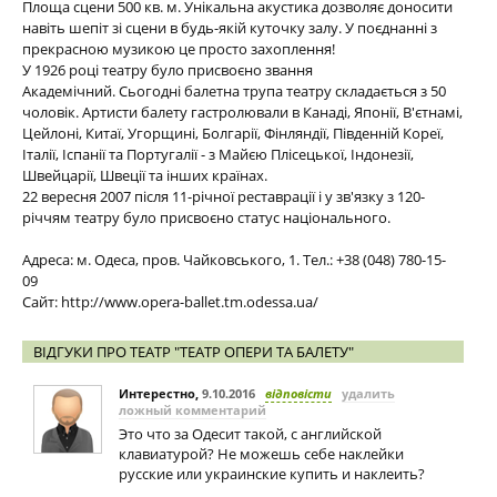
Площа сцени 500 кв. м. Унікальна акустика дозволяє доносити
навіть шепіт зі сцени в будь-якій куточку залу. У поєднанні з
прекрасною музикою це просто захоплення!
У 1926 році театру було присвоєно звання
Академічний. Сьогодні балетна трупа театру складається з 50
чоловік. Артисти балету гастролювали в Канаді, Японії, В'єтнамі,
Цейлоні, Китаї, Угорщині, Болгарії, Фінляндії, Південній Кореї,
Італії, Іспанії та Португалії - з Майєю Плісецької, Індонезії,
Швейцарії, Швеції та інших країнах.
22 вересня 2007 після 11-річної реставрації і у зв'язку з 120-
річчям театру було присвоєно статус національного.
Адреса: м. Одеса, пров. Чайковського, 1. Тел.: +38 (048) 780-15-
09
Сайт: http://www.opera-ballet.tm.odessa.ua/
ВІДГУКИ ПРО ТЕАТР "ТЕАТР ОПЕРИ ТА БАЛЕТУ"
Интерестно
,
9.10.2016
відповісти
удалить
ложный комментарий
Это что за Одесит такой, с английской
клавиатурой? Не можешь себе наклейки
русские или украинские купить и наклеить?