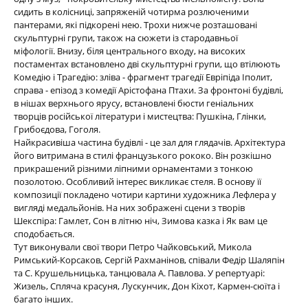
сидить в колісниці, запряженій чотирма розлюченими
пантерами, які підкорені нею. Трохи нижче розташовані
скульптурні групи, також на сюжети із стародавньої
міфології. Внизу, біля центрального входу, на високих
постаментах встановлено дві скульптурні групи, що втілюють
Комедію і Трагедію: зліва - фрагмент трагедії Евріпіда Іполит,
справа - епізод з комедії Арістофана Птахи. За фронтоні будівлі,
в нішах верхнього ярусу, встановлені бюсти геніальних
творців російської літератури і мистецтва: Пушкіна, Глінки,
Грибоєдова, Гоголя.
Найкрасивіша частина будівлі - це зал для глядачів. Архітектура
його витримана в стилі французького рококо. Він розкішно
прикрашений різними ліпними орнаментами з тонкою
позолотою. Особливий інтерес викликає стеля. В основу її
композиції покладено чотири картини художника Лефлера у
вигляді медальйонів. На них зображені сцени з творів
Шекспіра: Гамлет, Сон в літню ніч, Зимова казка і Як вам це
сподобається.
Тут виконували свої твори Петро Чайковський, Микола
Римський-Корсаков, Сергій Рахманінов, співали Федір Шаляпін
та С. Крушельницька, танцювала А. Павлова. У репертуарі:
Жизель, Спляча красуня, Лускунчик, Дон Кіхот, Кармен-сюїта і
багато інших.