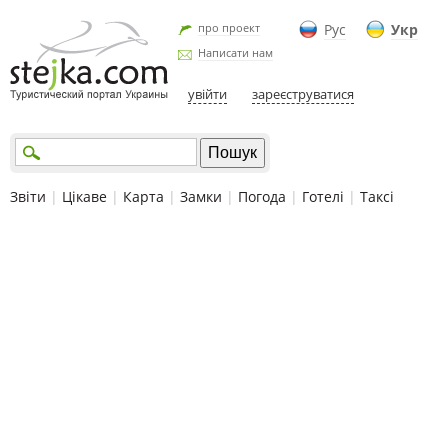
про проект
Рус
Укр
Написати нам
увійти
зареєструватися
Звіти
|
Цікаве
|
Карта
|
Замки
|
Погода
|
Готелі
|
Таксі