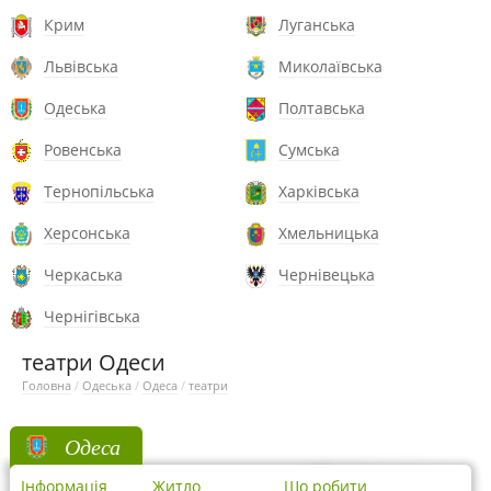
Крим
Луганська
Львівська
Миколаївська
Одеська
Полтавська
Ровенська
Сумська
Тернопільська
Харківська
Херсонська
Хмельницька
Черкаська
Чернівецька
Чернігівська
театри Одеси
Головна
/
Одеська
/
Одеса
/
театри
Одеса
Інформація
Житло
Що робити