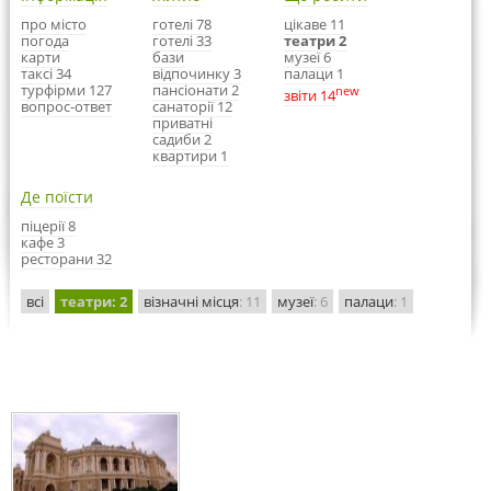
про місто
готелі 78
цікаве 11
погода
готелі 33
театри 2
карти
бази
музеї 6
таксі 34
відпочинку 3
палаци 1
турфірми 127
пансіонати 2
new
звіти 14
вопрос-ответ
санаторії 12
приватні
садиби 2
квартири 1
Де поїсти
піцерії 8
кафе 3
ресторани 32
всі
театри
: 2
візначні місця
: 11
музеї
: 6
палаци
: 1