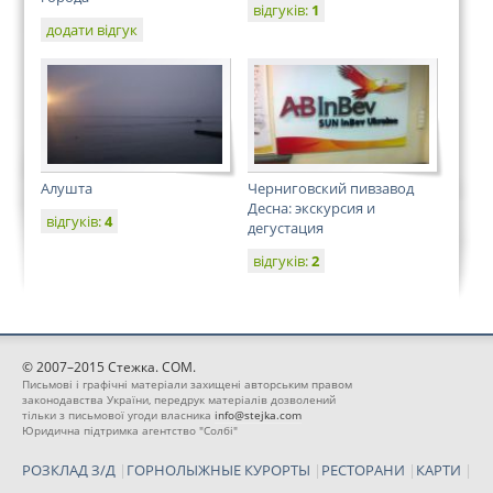
відгуків:
1
додати відгук
Алушта
Черниговский пивзавод
Десна: экскурсия и
відгуків:
4
дегустация
відгуків:
2
© 2007–2015 Стежка. COM.
Письмові і графічні матеріали захищені авторським правом
законодавства України, передрук матеріалів дозволений
тільки з письмової угоди власника
info@stejka.com
Юридична підтримка агентство "Солбі"
РОЗКЛАД З/Д
|
ГОРНОЛЫЖНЫЕ КУРОРТЫ
|
РЕСТОРАНИ
|
КАРТИ
|