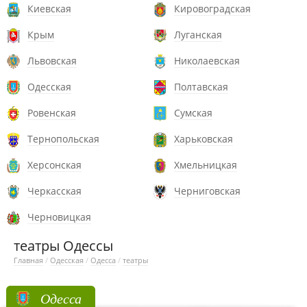
Киевская
Кировоградская
Крым
Луганская
Львовская
Николаевская
Одесская
Полтавская
Ровенская
Сумская
Тернопольская
Харьковская
Херсонская
Хмельницкая
Черкасская
Черниговская
Черновицкая
театры Одессы
Главная
/
Одесская
/
Одесса
/
театры
Одесса