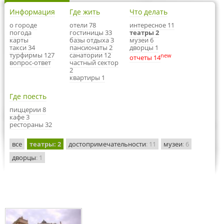
Информация
Где жить
Что делать
о городе
отели 78
интересное 11
погода
гостиницы 33
театры 2
карты
базы отдыха 3
музеи 6
такси 34
пансионаты 2
дворцы 1
турфирмы 127
санатории 12
new
отчеты 14
вопрос-ответ
частный сектор
2
квартиры 1
Где поесть
пиццерии 8
кафе 3
рестораны 32
все
театры
: 2
достопримечательности
: 11
музеи
: 6
дворцы
: 1