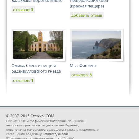
Балаклава, коротко и ясно
Пещера Кизил коба
(красная пещера)
отзывов:
3
добавить отзыв
Олыка, блеск и нищета
Мыс Фиолент
радзивилловского гнезда
отзывов:
3
отзывов:
1
© 2007–2015 Стежка. COM.
Письменные и графические материалы защищены
авторским правом законодательства Украины,
перепечатка материалов разрешена только с письменного
соглашения владельца
info@stejka.com
Юридическая поддержка агентство "Солби"