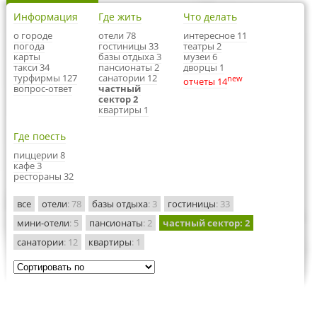
Информация
Где жить
Что делать
о городе
отели 78
интересное 11
погода
гостиницы 33
театры 2
карты
базы отдыха 3
музеи 6
такси 34
пансионаты 2
дворцы 1
турфирмы 127
санатории 12
new
отчеты 14
вопрос-ответ
частный
сектор 2
квартиры 1
Где поесть
пиццерии 8
кафе 3
рестораны 32
все
отели
: 78
базы отдыха
: 3
гостиницы
: 33
мини-отели
: 5
пансионаты
: 2
частный сектор
: 2
санатории
: 12
квартиры
: 1