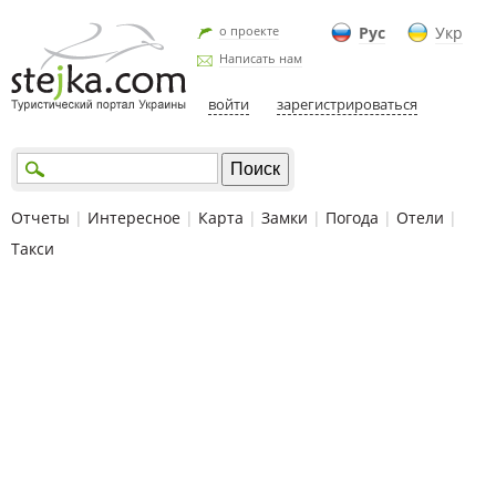
о проекте
Рус
Укр
Написать нам
войти
зарегистрироваться
Отчеты
|
Интересное
|
Карта
|
Замки
|
Погода
|
Отели
|
Такси