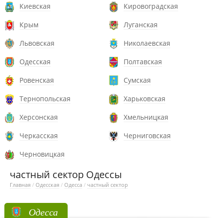
Киевская
Кировоградская
Крым
Луганская
Львовская
Николаевская
Одесская
Полтавская
Ровенская
Сумская
Тернопольская
Харьковская
Херсонская
Хмельницкая
Черкасская
Черниговская
Черновицкая
частный сектор Одессы
Главная
/
Одесская
/
Одесса
/
частный сектор
Одесса