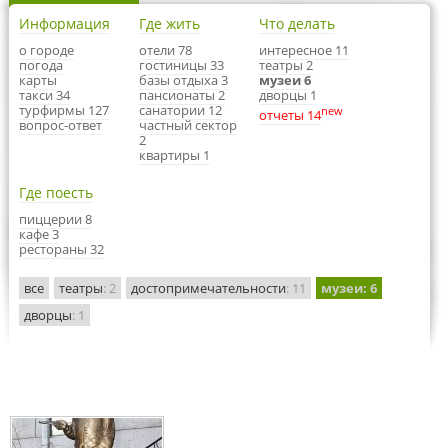
Информация
Где жить
Что делать
о городе
отели 78
интересное 11
погода
гостиницы 33
театры 2
карты
базы отдыха 3
музеи 6
такси 34
пансионаты 2
дворцы 1
турфирмы 127
санатории 12
new
отчеты 14
вопрос-ответ
частный сектор
2
квартиры 1
Где поесть
пиццерии 8
кафе 3
рестораны 32
все
театры
: 2
достопримечательности
: 11
музеи
: 6
дворцы
: 1