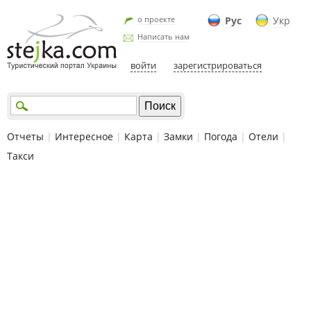
о проекте
Рус
Укр
Написать нам
войти
зарегистрироваться
Отчеты
|
Интересное
|
Карта
|
Замки
|
Погода
|
Отели
|
Такси