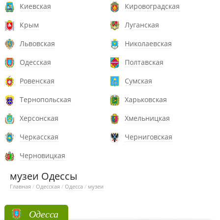
Киевская
Кировоградская
Крым
Луганская
Львовская
Николаевская
Одесская
Полтавская
Ровенская
Сумская
Тернопольская
Харьковская
Херсонская
Хмельницкая
Черкасская
Черниговская
Черновицкая
музеи Одессы
Главная
/
Одесская
/
Одесса
/
музеи
Одесса