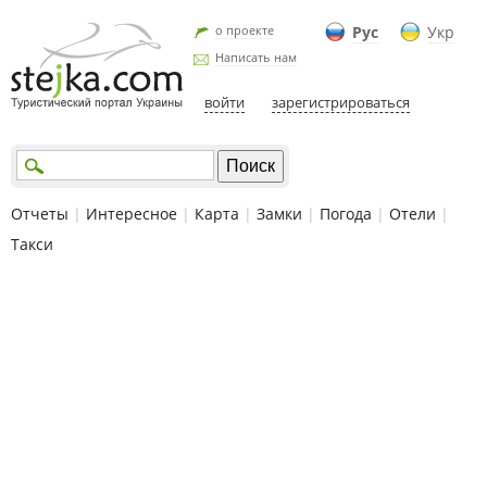
о проекте
Рус
Укр
Написать нам
войти
зарегистрироваться
Отчеты
|
Интересное
|
Карта
|
Замки
|
Погода
|
Отели
|
Такси