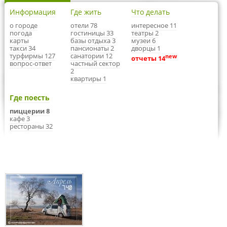
Информация
Где жить
Что делать
о городе
отели 78
интересное 11
погода
гостиницы 33
театры 2
карты
базы отдыха 3
музеи 6
такси 34
пансионаты 2
дворцы 1
турфирмы 127
санатории 12
new
отчеты 14
вопрос-ответ
частный сектор
2
квартиры 1
Где поесть
пиццерии 8
кафе 3
рестораны 32