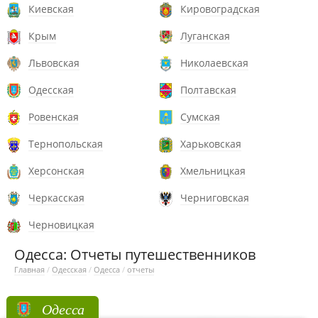
Киевская
Кировоградская
Крым
Луганская
Львовская
Николаевская
Одесская
Полтавская
Ровенская
Сумская
Тернопольская
Харьковская
Херсонская
Хмельницкая
Черкасская
Черниговская
Черновицкая
Одесса: Отчеты путешественников
Главная
/
Одесская
/
Одесса
/
отчеты
Одесса