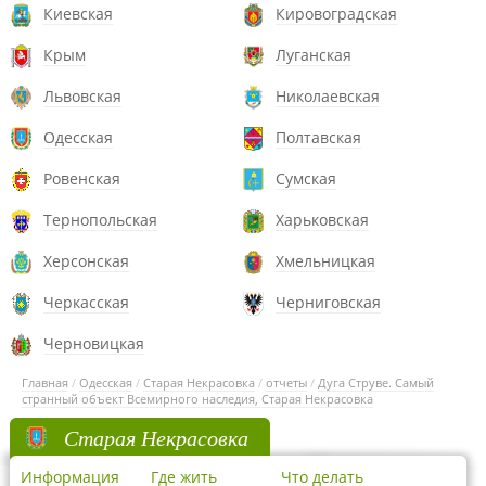
Киевская
Кировоградская
Крым
Луганская
Львовская
Николаевская
Одесская
Полтавская
Ровенская
Сумская
Тернопольская
Харьковская
Херсонская
Хмельницкая
Черкасская
Черниговская
Черновицкая
Главная
/
Одесская
/
Старая Некрасовка
/
отчеты
/
Дуга Струве. Самый
странный объект Всемирного наследия, Старая Некрасовка
Старая Некрасовка
Информация
Где жить
Что делать