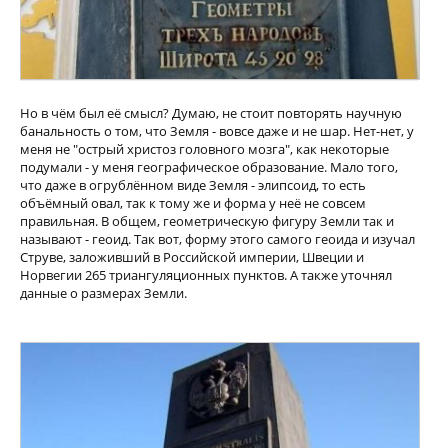
Но в чём был её смысл? Думаю, не стоит повторять научную
банальность о том, что Земля - вовсе даже и не шар. Нет-нет, у
меня не "острый христоз головного мозга", как некоторые
подумали - у меня географическое образование. Мало того,
что даже в огрублённом виде Земля - элипсоид, то есть
объёмный овал, так к тому же и форма у неё не совсем
правильная. В общем, геометрическую фигуру Земли так и
называют - геоид. Так вот, форму этого самого геоида и изучал
Струве, заложивший в Российской империи, Швеции и
Норвегии 265 триангуляционных пунктов. А также уточнял
данные о размерах Земли.