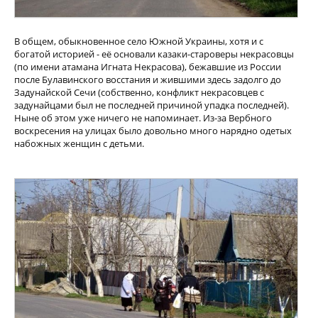
В общем, обыкновенное село Южной Украины, хотя и с
богатой историей - её основали казаки-староверы некрасовцы
(по имени атамана Игната Некрасова), бежавшие из России
после Булавинского восстания и жившими здесь задолго до
Задунайской Сечи (собственно, конфликт некрасовцев с
задунайцами был не последней причиной упадка последней).
Ныне об этом уже ничего не напоминает. Из-за Вербного
воскресения на улицах было довольно много нарядно одетых
набожных женщин с детьми.