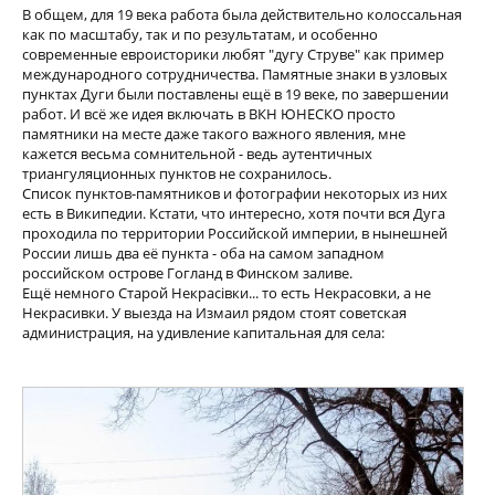
В общем, для 19 века работа была действительно колоссальная
как по масштабу, так и по результатам, и особенно
современные евроисторики любят "дугу Струве" как пример
международного сотрудничества. Памятные знаки в узловых
пунктах Дуги были поставлены ещё в 19 веке, по завершении
работ. И всё же идея включать в ВКН ЮНЕСКО просто
памятники на месте даже такого важного явления, мне
кажется весьма сомнительной - ведь аутентичных
триангуляционных пунктов не сохранилось.
Список пунктов-памятников и фотографии некоторых из них
есть в Википедии. Кстати, что интересно, хотя почти вся Дуга
проходила по территории Российской империи, в нынешней
России лишь два её пункта - оба на самом западном
российском острове Гогланд в Финском заливе.
Ещё немного Старой Некрасiвки... то есть Некрасовки, а не
Некрасивки. У выезда на Измаил рядом стоят советская
администрация, на удивление капитальная для села: