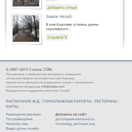
добавить отзыв
Замок Нялаб
В селе Королево остались руины
королевского...
отзывов:
1
© 2007–2015 Стежка. COM.
Письменные и графические материалы защищены
авторским правом законодательства Украины,
перепечатка материалов разрешена только с письменного
соглашения владельца
info@stejka.com
Юридическая поддержка агентство "Солби"
РАСПИСАНИЕ Ж/Д
|
ГОРНОЛЫЖНЫЕ КУРОРТЫ
|
РЕСТОРАНЫ
|
КАРТЫ
|
Размещение рекламы
Добавить на сайт:
Топ размещение
достопримечательность
Написать нам
гостиницу, ресторан итд.
Видео уроки онлайн