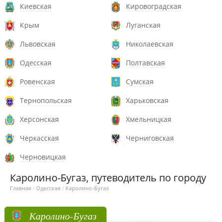
Киевская
Кировоградская
Крым
Луганская
Львовская
Николаевская
Одесская
Полтавская
Ровенская
Сумская
Тернопольская
Харьковская
Херсонская
Хмельницкая
Черкасская
Черниговская
Черновицкая
Каролино-Бугаз, путеводитель по городу
Главная
/
Одесская
/
Каролино-Бугаз
Каролино-Бугаз