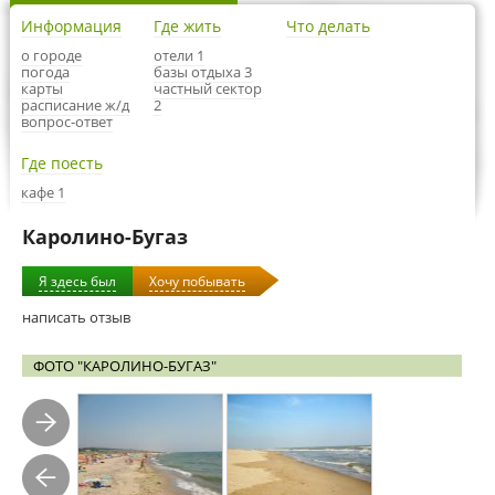
Информация
Где жить
Что делать
о городе
отели 1
погода
базы отдыха 3
карты
частный сектор
расписание ж/д
2
вопрос-ответ
Где поесть
кафе 1
Каролино-Бугаз
Я здесь был
Хочу побывать
написать отзыв
ФОТО "КАРОЛИНО-БУГАЗ"