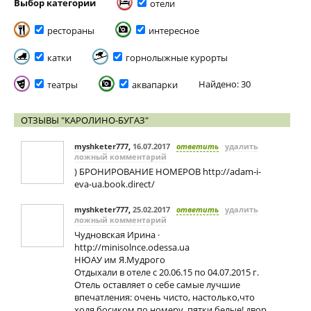
Выбор категории
отели
рестораны
интересное
катки
горнолыжные курорты
Найдено: 30
театры
аквапарки
ОТЗЫВЫ "КАРОЛИНО-БУГАЗ"
myshketer777
,
16.07.2017
ответить
удалить
ложный комментарий
) БРОНИРОВАНИЕ НОМЕРОВ http://adam-i-
eva-ua.book.direct/
myshketer777
,
25.02.2017
ответить
удалить
ложный комментарий
Чудновская Ирина ·
http://minisolnce.odessa.ua
НЮАУ им Я.Мудрого
Отдыхали в отеле с 20.06.15 по 04.07.2015 г.
Отель оставляет о себе самые лучшие
впечатления: очень чисто, настолько,что
ходя босиком по номеру, пятки белые! двор