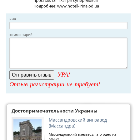
простые. От 175 грн супер-люкс!!!
Подробнее: www.hotell-irina.od.ua
имя
комментарий
УРА!
Отзыв регистрации не требует!
Достопримечательности Украины
Массандровский винзавод
(Массандра)
Массандровский винзавод - это одно из
самых...