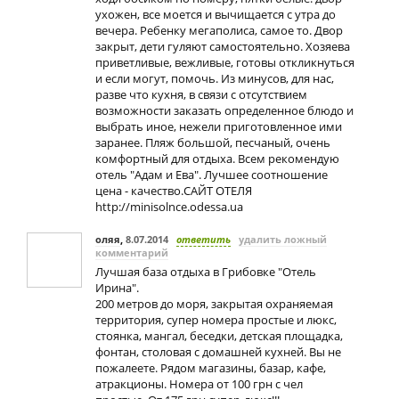
ухожен, все моется и вычищается с утра до
вечера. Ребенку мегаполиса, самое то. Двор
закрыт, дети гуляют самостоятельно. Хозяева
приветливые, вежливые, готовы откликнуться
и если могут, помочь. Из минусов, для нас,
разве что кухня, в связи с отсутствием
возможности заказать определенное блюдо и
выбрать иное, нежели приготовленное ими
заранее. Пляж большой, песчаный, очень
комфортный для отдыха. Всем рекомендую
отель "Адам и Ева". Лучшее соотношение
цена - качество.САЙТ ОТЕЛЯ
http://minisolnce.odessa.ua
оляя
,
8.07.2014
ответить
удалить ложный
комментарий
Лучшая база отдыха в Грибовке "Отель
Ирина".
200 метров до моря, закрытая охраняемая
территория, супер номера простые и люкс,
стоянка, мангал, беседки, детская площадка,
фонтан, столовая с домашней кухней. Вы не
пожалеете. Рядом магазины, базар, кафе,
атракционы. Номера от 100 грн с чел