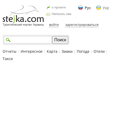
о проекте
Рус
Укр
Написать нам
войти
зарегистрироваться
Отчеты
|
Интересное
|
Карта
|
Замки
|
Погода
|
Отели
|
Такси