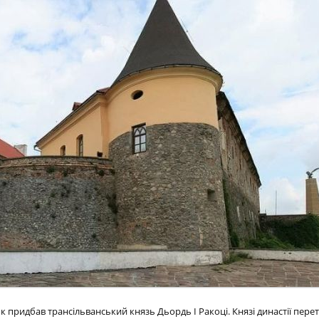
к придбав трансільванський князь Дьордь І Ракоці. Князі династії пере