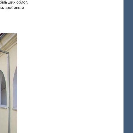
йбільших облог,
али, зробивши