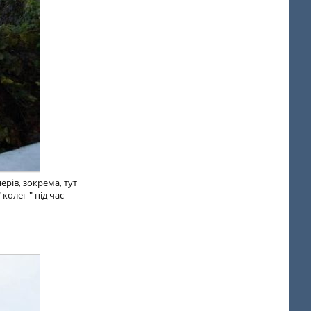
ерів, зокрема, тут
колег " під час