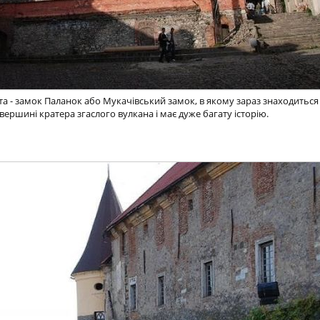
та - замок Паланок або Мукачівський замок, в якому зараз знаходиться
ершині кратера згаслого вулкана і має дуже багату історію.