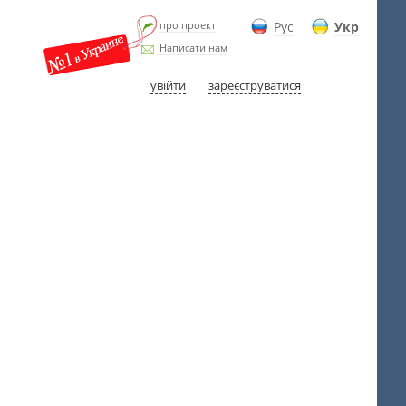
про проект
Рус
Укр
Написати нам
увійти
зареєструватися