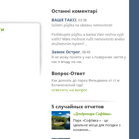
Останні коментарі
ВАШЕ ТАКСІ
, 03:38
Solidní půjčka na zástavu nemovitosti
ти
Potřebujete půjčku a banka Vám nechce vyjít
vstříc? Máte možnost ručit nemovitosti anebo
družstevním bytem?...
Замок Острог
, 08:49
Я не можу поняти у нас є поверхнях сміття у
нас я впаду на нас
Вопрос-Ответ
Как доехать до парка Фельдмана от ст.м
Ботанический сад?
ответить на вопрос
5 случайных отчетов
«Дендропарк Софіївка»
Парк «Софіївка » - це
ідеальне місце для поїздки з
коханою...