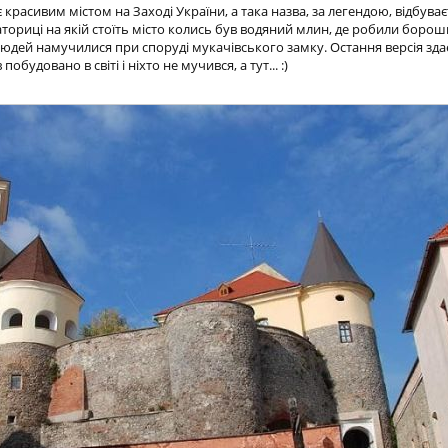
расивим містом на Заході України, а така назва, за легендою, відбуває
Латориці на якій стоїть місто колись був водяний млин, де робили борош
 людей намучилися при споруді мукачівського замку. Остання версія зда
будовано в світі і ніхто не мучився, а тут... :)