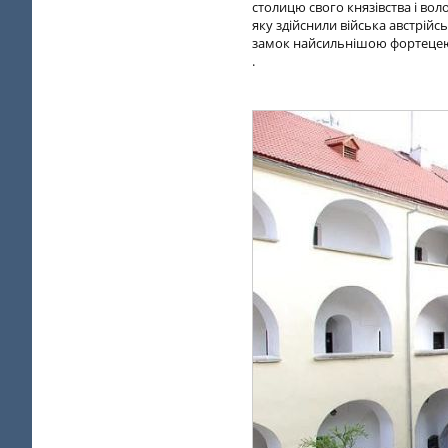
столицю свого князівства і вол
яку здійснили війська австрій
замок найсильнішою фортецею н
.