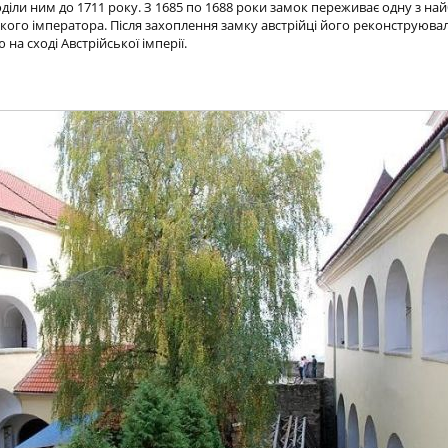
оділи ним до 1711 року. З 1685 по 1688 роки замок переживає одну з на
ського імператора. Після захоплення замку австрійці його реконструюв
а сході Австрійської імперії.