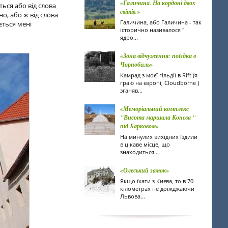
«Галичина. На кордоні двох
ться або від слова
світів.»
но, або ж від слова
Галичина, або Галичина - так
ється мені
історично називалося "
ядро...
«Зона відчуження: поїздка в
Чорнобиль»
Камрад з моєї гільдії в Rift (я
граю на європі, Cloudborne )
зганяв...
«Меморіальний комплекс
"Висота маршала Конєва "
під Харковом»
На минулих вихідних їздили
в цікаве місце, що
знаходиться...
«Олеський замок»
Якщо їхати з Києва, то в 70
кілометрах не доїжджаючи
Львова...