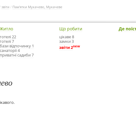
/
звіти
/
Пам'ятки Мукачево, Мукачеве
Житло
Що робити
Де поїс
готелі 22
цікаве 8
готелі 7
замки 3
бази відпочинку 1
new
звіти 2
санаторії 4
приватні садиби 7
ево
ікавого.