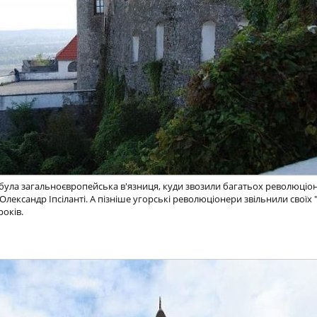
у була загальноєвропейська в'язниця, куди звозили багатьох революціон
лександр Іпсіланті. А пізніше угорські революціонери звільнили своїх " 
років.