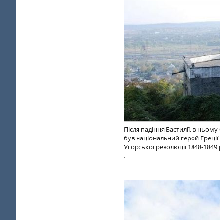
Після падіння Бастилії, в ньом
був національний герой Греції О
Угорської революції 1848-1849 
.