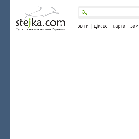
Звіти
|
Цікаве
|
Карта
|
Зам