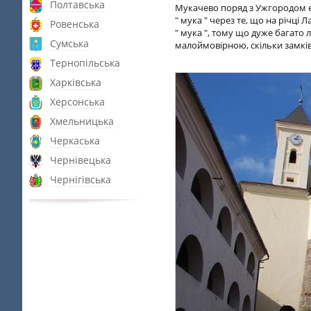
Полтавська
Мукачево поряд з Ужгородом є к
" мука " через те, що на річці 
Ровенська
" мука ", тому що дуже багато
Сумська
малоймовірною, скільки замків по
Тернопільська
Харківська
Херсонська
Хмельницька
Черкаська
Чернівецька
Чернігівська