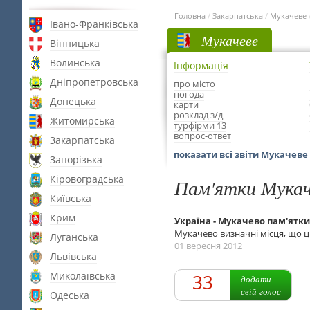
Головна
/
Закарпатська
/
Мукачеве
Івано-Франківська
Мукачеве
Вінницька
Волинська
Інформація
Дніпропетровська
про місто
погода
Донецька
карти
розклад з/д
Житомирська
турфірми 13
вопрос-ответ
Закарпатська
показати всі звіти Мукачеве
Запорізька
Кіровоградська
Пам'ятки Мукач
Київська
Крим
Україна - Мукачево пам'ятки
Мукачево визначні місця, що ц
Луганська
01 вересня 2012
Львівська
Миколаївська
33
додати
свій голос
Одеська