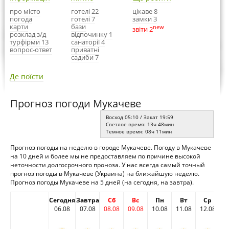
про місто
готелі 22
цікаве 8
погода
готелі 7
замки 3
карти
бази
new
звіти 2
розклад з/д
відпочинку 1
турфірми 13
санаторії 4
вопрос-ответ
приватні
садиби 7
Де поїсти
Прогноз погоди Мукачеве
Восход 05:10 / Закат 19:59
Светлое время: 13ч 48мин
Темное время: 08ч 11мин
Прогноз погоды на неделю в городе Мукачеве. Погоду в Мукачеве
на 10 дней и более мы не предоставляем по причине высокой
неточности долгосрочного проноза. У нас всегда самый точный
прогноз погоды в Мукачеве (Украина) на ближайшую неделю.
Прогноз погоды Мукачеве на 5 дней (на сегодня, на завтра).
Сегодня
Завтра
Сб
Вс
Пн
Вт
Ср
06.08
07.08
08.08
09.08
10.08
11.08
12.08