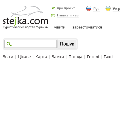
про проект
Рус
Укр
Написати нам
увійти
зареєструватися
Звіти
|
Цікаве
|
Карта
|
Замки
|
Погода
|
Готелі
|
Таксі