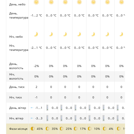
День, небо
День,
-1...2 °C
0...0 °C
0...0 °C
0...0 °C
0...0 °C
0...0 °C
0...0 °C
температура
Ніч, небо
Ніч,
-2...1 °C
0...0 °C
0...0 °C
0...0 °C
0...0 °C
0...0 °C
0...0 °C
температура
День,
-2%
0%
0%
0%
0%
0%
0%
вологість
Ніч,
0%
0%
0%
0%
0%
0%
0%
вологість
День, тиск
2
0
0
0
0
0
0
Ніч, тиск
-1
0
0
0
0
0
0
День, вітер
-1...1
0...0
0...0
0...0
0...0
0...0
0...0
Ніч, вітер
-3...3
0...0
0...0
0...0
0...0
0...0
0...0
Фази місяця
45%
35%
25%
17%
10%
4%
1%