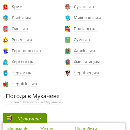
Крим
Луганська
Львівська
Миколаївська
Одеська
Полтавська
Ровенська
Сумська
Тернопільська
Харківська
Херсонська
Хмельницька
Черкаська
Чернівецька
Чернігівська
Погода в Мукачеве
Головна
/
Закарпатська
/
Мукачеве
/
Мукачеве
Інформація
Житло
Що робити