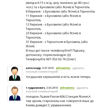
(виїзд в 6:15 з ж/д, ціну знижено до 80 грн./
чол.) та з Буковелю (або Ясіня) в Тернопіль
8 березня - з Буковелю (або Ясіня) в Тернопіль
11 березня - з Буковелю (або Ясіня) в
Тернопіль
12 березня - з Буковелю (або Ясіня) в
Тернопіль
23 березня - з Буковелю (або Ясіня) в
Тернопіль
31 березня - з Тернополя в Буковель (або
Ясіня)
В інші дні також телефонуйте!!! Підкажу,
допоможу, порекомендую ))))
Телефонуйте 067-352-02-76 (Олег)
александр
,
9.07.2010
відповісти
удалить
ложный комментарий
тогдашнее керешмезе и есть ясиня теперь
т.гудрамович
,
3.04.2010
відповісти
удалить
ложный комментарий
поездом Львов-Рахов-606.Станция Ясиня.А
там архив, старожилы-как говорится язык до
Киева доведет.С уваважением.