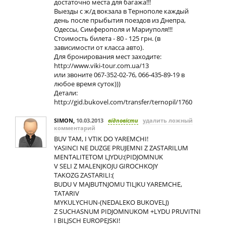
достаточно места для багажа!!!
Выезды с ж/д вокзала в Тернополе каждый
день после прыбытия поездов из Днепра,
Одессы, Симферополя и Мариуполя!!!
Стоимость билета - 80 - 125 грн. (в
зависимости от класса авто).
Для бронирования мест заходите:
http://www.viki-tour.com.ua/13
или звоните 067-352-02-76, 066-435-89-19 в
любое время суток)))
Детали:
http://gid.bukovel.com/transfer/ternopil/1760
SIMON
,
10.03.2013
відповісти
удалить ложный
комментарий
BUV TAM, I VTIK DO YAREMCHI!
YASINCI NE DUZGE PRUJEMNI Z ZASTARILUM
MENTALITETOM LJYDU:(PIDJOMNUK
V SELI Z MALENJKOJU GIROCHKOJY
TAKOZG ZASTARILI:(
BUDU V MAJBUTNJOMU TILJKU YAREMCHE,
TATARIV
MYKULYCHUN-(NEDALEKO BUKOVELJ)
Z SUCHASNUM PIDJOMNUKOM +LYDU PRUVITNI
I BILJSCH EUROPEJSKI!