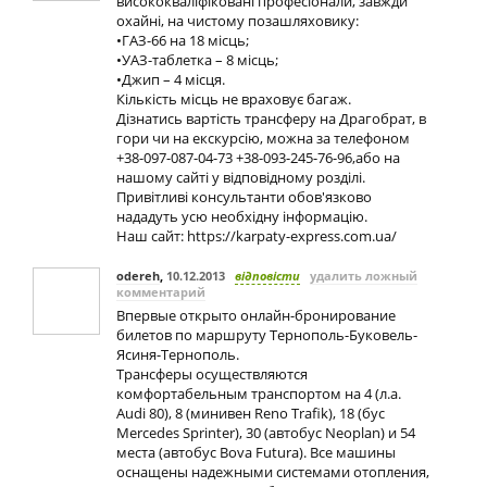
висококваліфіковані професіонали, завжди
охайні, на чистому позашляховику:
•ГАЗ-66 на 18 місць;
•УАЗ-таблетка – 8 місць;
•Джип – 4 місця.
Кількість місць не враховує багаж.
Дізнатись вартість трансферу на Драгобрат, в
гори чи на екскурсію, можна за телефоном
+38-097-087-04-73 +38-093-245-76-96,або на
нашому сайті у відповідному розділі.
Привітливі консультанти обов'язково
нададуть усю необхідну інформацію.
Наш сайт: https://karpaty-express.com.ua/
odereh
,
10.12.2013
відповісти
удалить ложный
комментарий
Впервые открыто онлайн-бронирование
билетов по маршруту Тернополь-Буковель-
Ясиня-Тернополь.
Трансферы осуществляются
комфортабельным транспортом на 4 (л.а.
Audi 80), 8 (минивен Reno Trafik), 18 (бус
Mercedes Sprinter), 30 (автобус Neoplan) и 54
места (автобус Bova Futura). Все машины
оснащены надежными системами отопления,