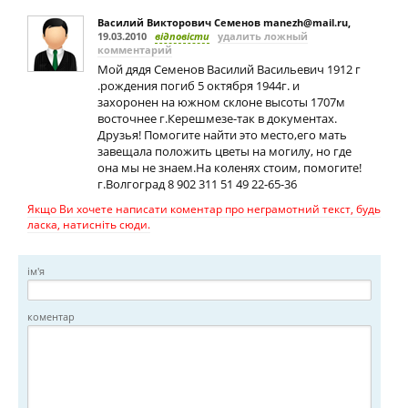
Василий Викторович Семенов
manezh@mail.ru
,
19.03.2010
відповісти
удалить ложный
комментарий
Мой дядя Семенов Василий Васильевич 1912 г
.рождения погиб 5 октября 1944г. и
захоронен на южном склоне высоты 1707м
восточнее г.Керешмезе-так в документах.
Друзья! Помогите найти это место,его мать
завещала положить цветы на могилу, но где
она мы не знаем.На коленях стоим, помогите!
г.Волгоград 8 902 311 51 49 22-65-36
Якщо Ви хочете написати коментар про неграмотний текст, будь
ласка, натисніть сюди.
ім'я
коментар