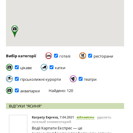
Вибір категорії
готелі
ресторани
цікаве
катки
гірськолижні курорти
театри
Найдено: 120
аквапарки
ВІДГУКИ "ЯСИНЯ"
Karpaty Express
,
7.04.2021
відповісти
удалить
ложный комментарий
Водії Карпати Експрес — це