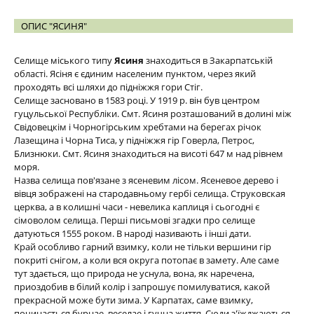
ОПИС "ЯСИНЯ"
Селище міського типу
Ясиня
знаходиться в Закарпатській
області. Ясіня є єдиним населеним пунктом, через який
проходять всі шляхи до підніжжя гори Стіг.
Селище засновано в 1583 році. У 1919 р. він був центром
гуцульської Республіки. Смт. Ясиня розташований в долині між
Свідовецкім і Чорногірським хребтами на берегах річок
Лазещина і Чорна Тиса, у підніжжя гір Говерла, Петрос,
Близнюки. Смт. Ясиня знаходиться на висоті 647 м над рівнем
моря.
Назва селища пов'язане з ясеневим лісом. Ясеневое дерево і
вівця зображені на стародавньому гербі селища. Струковская
церква, а в колишні часи - невелика каплиця і сьогодні є
сімоволом селища. Перші письмові згадки про селище
датуються 1555 роком. В народі називають і інші дати.
Край особливо гарний взимку, коли не тільки вершини гір
покриті снігом, а коли вся округа потопає в замету. Але саме
тут здається, що природа не уснула, вона, як наречена,
приоздобив в білий колір і запрошує помилуватися, какой
прекрасной може бути зима. У Карпатах, саме взимку,
починається бурнае, веселае і гучна життя. Сюди з'їжджаються