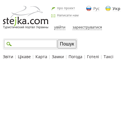
про проект
Рус
Укр
Написати нам
увійти
зареєструватися
Звіти
|
Цікаве
|
Карта
|
Замки
|
Погода
|
Готелі
|
Таксі