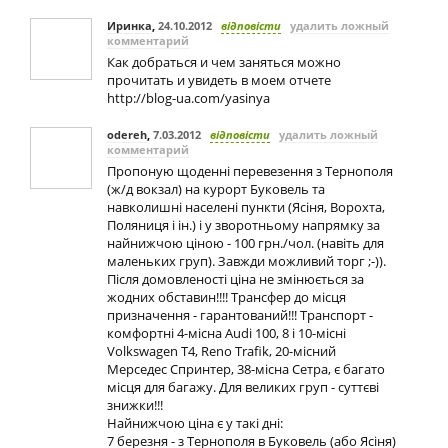
Иринка
,
24.10.2012
відповісти
удалить ложный
комментарий
Как добраться и чем заняться можно
прочитать и увидеть в моем отчете
http://blog-ua.com/yasinya
odereh
,
7.03.2012
відповісти
удалить ложный
комментарий
Пропоную щоденні перевезення з Тернополя
(ж/д вокзал) на курорт Буковель та
навколишні населені пункти (Ясіня, Ворохта,
Поляниця і ін.) і у зворотньому напрямку за
найнижчою ціною - 100 грн./чол. (навіть для
маленьких груп). Завжди можливий торг ;-)).
Після домовленості ціна не змінюється за
жодних обставин!!!! Трансфер до місця
призначення - гарантований!!! Транспорт -
комфортні 4-місна Audi 100, 8 і 10-місні
Volkswagen T4, Reno Trafik, 20-місний
Мерседес Спринтер, 38-місна Сетра, є багато
місця для багажу. Для великих груп - суттєві
знижки!!!
Найнижчою ціна є у такі дні:
7 березня - з Тернополя в Буковель (або Ясіня)