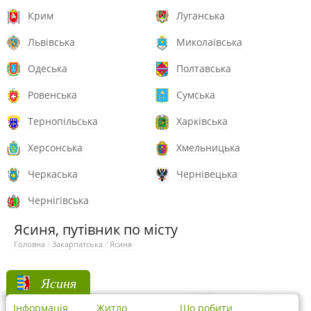
Крим
Луганська
Львівська
Миколаївська
Одеська
Полтавська
Ровенська
Сумська
Тернопільська
Харківська
Херсонська
Хмельницька
Черкаська
Чернівецька
Чернігівська
Ясиня, путівник по місту
Головна
/
Закарпатська
/
Ясиня
Ясиня
Інформація
Житло
Що робити