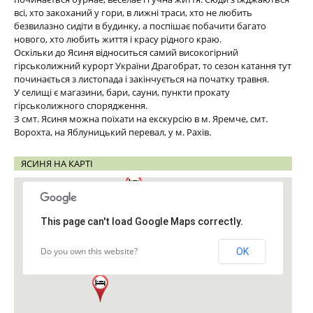
всі, хто закоханий у гори, в лижні траси, хто не любить
безвилазно сидіти в будинку, а поспішає побачити багато
нового, хто любить життя і красу рідного краю.
Оскільки до Ясиня відноситься самий високогірний
гірськолижний курорт України Драгобрат, то сезон катання тут
починається з листопада і закінчується на початку травня.
У селищі є магазини, бари, сауни, пункти прокату
гірськолижного спорядження.
З смт. Ясиня можна поїхати на екскурсію в м. Яремче, смт.
Ворохта, на Яблуницький перевал, у м. Рахів.
ЯСИНЯ НА КАРТІ
This page can't load Google Maps correctly.
Do you own this website?
OK