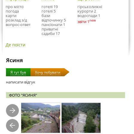
про місто
готелі 19
гірськолижні
погода
готелі 5
курорти 2
карти
бази
водоспади 1
розклад з/д
відпочинку 5
new
звіти 1
вопрос-ответ
пансіонати 1
приватні
садиби 17
Де поїсти
Ясиня
Я тут був
Хочу побувати
написати відгук
ФОТО "ЯСИНЯ"