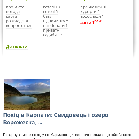
про місто
готелі 19
гірськолижні
погода
готелі 5
курорти 2
карти
бази
водоспади 1
розклад з/д
відпочинку 5
new
звіти 1
вопрос-ответ
пансіонати 1
приватні
садиби 17
Де поїсти
Похід в Карпати: Свидовець і озеро
Ворожеска
, звіт
Повернувшись з походу по Мармаросів, я вже точно знала, що обов'язково