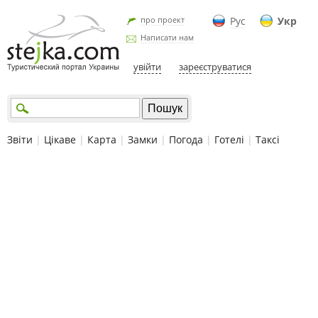
про проект
Рус
Укр
Написати нам
увійти
зареєструватися
Звіти
|
Цікаве
|
Карта
|
Замки
|
Погода
|
Готелі
|
Таксі