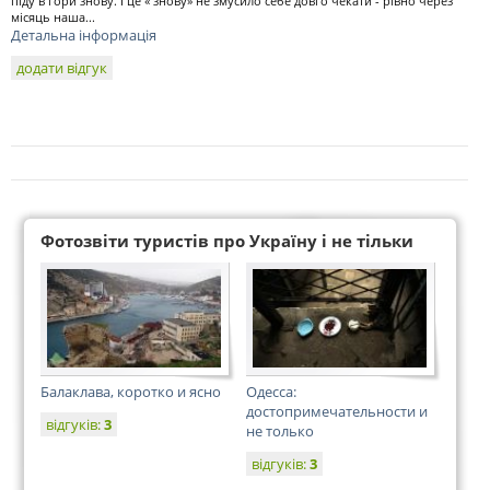
піду в гори знову. І це « знову» не змусило себе довго чекати - рівно через
місяць наша...
Детальна інформація
додати відгук
Фотозвіти туристів про Україну і не тільки
Балаклава, коротко и ясно
Одесса:
достопримечательности и
відгуків:
3
не только
відгуків:
3