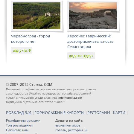
Червоноград - город
Херсонес Таврический:
которого нет
достопримечательность
Севастополя
відгуків:
9
додати відгук
© 2007–2015 Стежка. COM.
Письмові і графічні матеріали захищені авторським правом
законодавства України, передрук матеріалів дозволений
тільки з письмової угоди власника
info@stejka.com
Юридична підтримка агентство "Солбі"
РОЗКЛАД З/Д
|
ГОРНОЛЫЖНЫЕ КУРОРТЫ
|
РЕСТОРАНИ
|
КАРТИ
|
Розміщення реклами
Додати на сайт:
Топ розміщення
визначне місце
Написати нам
готель, ресторан ін.