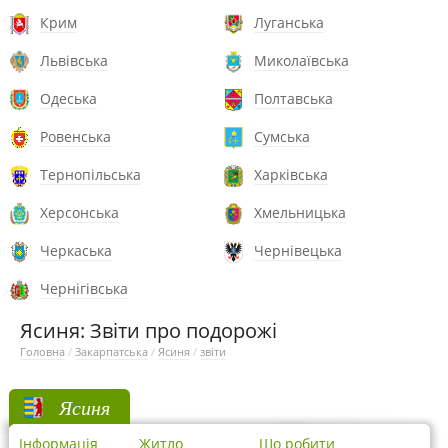
Крим
Луганська
Львівська
Миколаївська
Одеська
Полтавська
Ровенська
Сумська
Тернопільська
Харківська
Херсонська
Хмельницька
Черкаська
Чернівецька
Чернігівська
Ясиня: Звіти про подорожі
Головна
/
Закарпатська
/
Ясиня
/
звіти
Ясиня
Інформація
Житло
Що робити