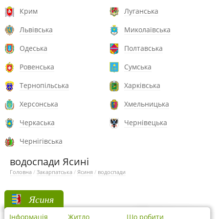
Крим
Луганська
Львівська
Миколаївська
Одеська
Полтавська
Ровенська
Сумська
Тернопільська
Харківська
Херсонська
Хмельницька
Черкаська
Чернівецька
Чернігівська
водоспади Ясині
Головна
/
Закарпатська
/
Ясиня
/
водоспади
Ясиня
Інформація
Житло
Що робити