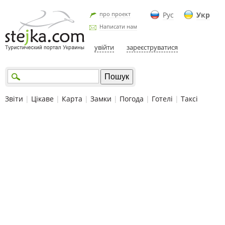
про проект
Рус
Укр
Написати нам
увійти
зареєструватися
Звіти
|
Цікаве
|
Карта
|
Замки
|
Погода
|
Готелі
|
Таксі