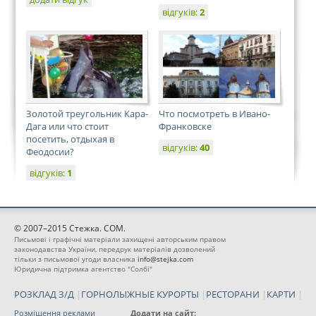
відгуків:
2
Золотой треугольник Кара-
Что посмотреть в Ивано-
Дага или что стоит
Франковске
посетить, отдыхая в
відгуків:
40
Феодосии?
відгуків:
1
© 2007–2015 Стежка. COM.
Письмові і графічні матеріали захищені авторським правом
законодавства України, передрук матеріалів дозволений
тільки з письмової угоди власника
info@stejka.com
Юридична підтримка агентство "Солбі"
РОЗКЛАД З/Д
|
ГОРНОЛЫЖНЫЕ КУРОРТЫ
|
РЕСТОРАНИ
|
КАРТИ
|
Розміщення реклами
Додати на сайт: