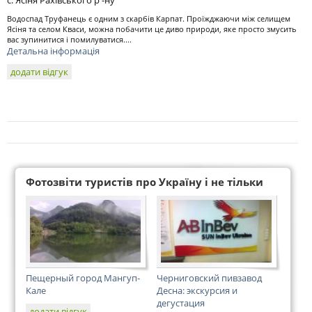
с. Ясіня Рахівського р -ну
Водоспад Труфанець є одним з скарбів Карпат. Проїжджаючи між селищем
Ясіня та селом Кваси, можна побачити це диво природи, яке просто змусить
вас зупинитися і помилуватися....
Детальна інформація
додати відгук
Фотозвіти туристів про Україну і не тільки
Пещерный город Мангуп-
Черниговский пивзавод
Кале
Десна: экскурсия и
дегустация
додати відгук