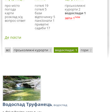
про місто
готелі 19
гірськолижні
погода
готелі 5
курорти 2
карти
бази
водоспади 1
розклад з/д
відпочинку 5
new
звіти 1
вопрос-ответ
пансіонати 1
приватні
садиби 17
Де поїсти
всі
гірськолижні курорти
: 2
водоспади
: 1
гори
: 2
Водоспад Труфанець
, водоспад