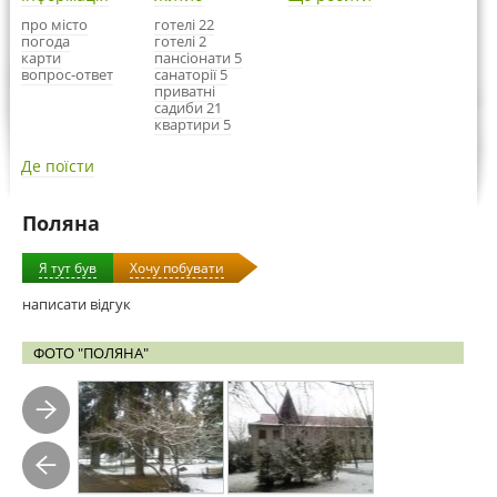
про місто
готелі 22
погода
готелі 2
карти
пансіонати 5
вопрос-ответ
санаторії 5
приватні
садиби 21
квартири 5
Де поїсти
Поляна
Я тут був
Хочу побувати
написати відгук
ФОТО "ПОЛЯНА"