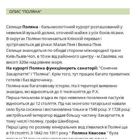
ОПИС "ПОЛЯНА"
Селище
Поляна
- бальнеологічний курорт розташований у
невеликій вузькій долині, оточеній майже з усіх боків лісами.
В округах Поляни починається Клінскій перевал і
зустрічаються дві річки: Малая Піня і Велика Піня.
Селище знаходиться по обидві сторони міжнародної траси
Київ-Львів-Чоп, в 10 км від районного центру - м.Свалява, на
висоті 320м над рівнем моря.
На курорті Поляна функціонують санаторії:
"Сонячне
Закарпаття" і "Поляна". Крім того, тут працює багато приватних
готелів і баз відпочинку.
Поляна має багатовікову історію. На її території виявлено
знахідки, які відносяться до II тисячоліття до Р.Х.
Перша письмова згадка як про невелике поселення пастухів
відноситься до 12 століття. Під час монголо-татарської навали
село була сосжена і востановлена тільки в 1548 році. У 1728 році
австрійський імператор віддав більшу частину Закарпаття, в
тому числі і поляну, графа Шенборна.
Перші цеху по розливу мінеральних вод з'явилася в Поляні ще
в 19 столітті. З 1842 по 1911 року "
Поляна Квасова
" була
визнана 21 раз на міжнародних конкурсах як одна з