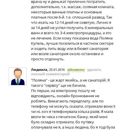
врача ну и деньжат прилично потратить
дополнительно, т.к. массаж, соляная комната,
некоторые ванные платны и основные
платные после 6-й. т.е. сплошной развод. Так
что ехать на 12-14 дней не советую. Лично я
за 14 дней не успел получить 6 минеральных
ванн и всего по 3-4 электропроцедуры, а это
не лечение. Если кому показана вода Поляна
Купель, лучше поселиться в частном секторе
и ходить пить воду или в бювет санатория
или возле санатория около остановки и
просто отдохнуть.
Людмила
,
25.01.2016
відповісти
удалить
ложный комментарий
"Поляна" - це жарт якийсь, а не санаторiй. Я
такого "сервiсу" ще не бачила.
По перше, на електронну пошту не
вiдповiдають, онлайн бронювання не
роблять. Вимагають передплату, але по
телефону не можуть сказати, отримали вони її
чи нi, хоч я телефонувала кiлька разiв. Я мала
везти їм чека з печаткою банку, який менi
було складно отримати, бо путiвку
оплачувала не я, а iнша людина, бо я тодi була