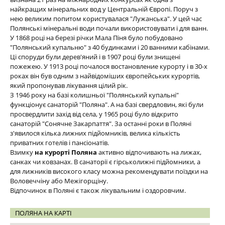
найкращих мінеральних вод у Центральній Європі. Поруч з
нею великим попитом користувалася "Лужанська". У цей час
Полянські мінеральні води почали використовувати і для ванн.
У 1868 році на березі річки Мала Піня було побудовано
"Полянський купальню" з 40 будинками і 20 ванними кабінами.
Ці споруди були дерев'яний і в 1907 році були знищені
пожежею. У 1913 році почалося востановление курорту і в 30-х
роках він був одним з найвідоміших європейських курортів,
який пропонував лікування цілий рік.
З 1946 року на базі колишньої "Полянський купальні"
функціонує санаторій "Поляна". А на базі свердловин, які були
просвердлити захід від села, у 1965 році було відкрито
санаторій "Сонячне Закарпаття". За останні роки в Поляні
з'явилося кілька лижних підйомників, велика кількість
приватних готелів і пансіонатів.
Взимку
на курорті Поляна
активно відпочивають на лижах,
санках чи ковзанах. В санаторії є гірськолижні підйомники, а
для лижників високого класу можна рекомендувати поїздки на
Воловеччіну або Межігорщіну.
Відпочинок в Поляні є також лікувальним і оздоровчим.
ПОЛЯНА НА КАРТІ