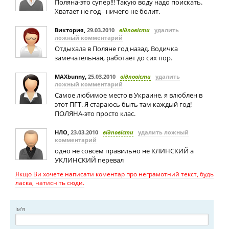
Поляна-это супер!!! Такую воду надо поискать.
Хватает не год - ничего не болит.
Виктория
,
29.03.2010
відповісти
удалить
ложный комментарий
Отдыхала в Поляне год назад. Водичка
замечательная, работает до сих пор.
MAXbunny
,
25.03.2010
відповісти
удалить
ложный комментарий
Самое любимое место в Украине, я влюблен в
этот ПГТ. Я стараюсь быть там каждый год!
ПОЛЯНА-это просто клас.
НЛО
,
23.03.2010
відповісти
удалить ложный
комментарий
одно не совсем правильно не КЛИНСКИЙ а
УКЛИНСКИЙ перевал
Якщо Ви хочете написати коментар про неграмотний текст, будь
ласка, натисніть сюди.
ім'я