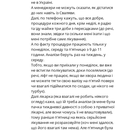
не в Українi.
А менеджери не можуть сказати, як дiстатися
до них навiть iз Сваляви.
Далi, по телефону кажуть, що все добре,
процедури кожного дня, крiм недiлi, я радiю
та їду майже три доби з пересадками (до речi,
вони знали, звiдки та скiльки менi їхати i що
менi потрiбне саме лiкування).
А по факту процедури працюють тiльки у
понедiлок, середу та п'ятницю з 9 до 11
години. Аналiзи беруть раз на тиждень, у
середу.
Тобто, якщо ви приїхали у понедiлок, ви вже
не встигли полiкуватися, доки поселялися (до
речi, лiфт не працює, якщо ви хвора людина i
не можете тягти свою валiзу на п'ятий поверх
чи взагалi пiдiйматися по сходах, це нiкого не
турбує).
Далi лiкарка (яка взагалi не робить нiякого
огляду) каже, що їй треба аналiзи (в мене була
пачка тиждневої давностi з собою з приватної
лiкарнi, але вони чомусь її не влаштовували),
тому ранiше п'ятницi на якесь серьйозне
лiкування не розраховуйте (хоч менi здалося,
що його взагалi там нема). Але п'ятниця була