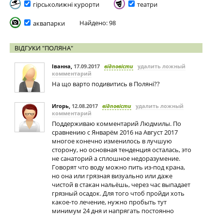
гірськолижні курорти
театри
Найдено: 98
аквапарки
ВІДГУКИ "ПОЛЯНА"
Іванна
,
17.09.2017
відповісти
удалить ложный
комментарий
На що варто подивитись в Поляні??
Игорь
,
12.08.2017
відповісти
удалить ложный
комментарий
Поддерживаю комментарий Людмилы. По
сравнению с Январём 2016 на Август 2017
многое конечно изменилось в лучшую
сторону, но основная тенденция осталась, это
не санаторий а сплошное недоразумение.
Говорят что воду можно пить из-под крана,
но она или грязная визуально или даже
чистой в стакан нальёшь, через час выпадает
грязный осадок. Для того чтоб пройди хоть
какое-то лечение, нужно пробыть тут
минимум 24 дня и напрягать постоянно