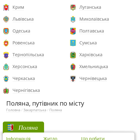
Крим
Луганська
Львівська
Миколаївська
Одеська
Полтавська
Ровенська
Сумська
Тернопільська
Харківська
Херсонська
Хмельницька
Черкаська
Чернівецька
Чернігівська
Поляна, путівник по місту
Головна
/
Закарпатська
/
Поляна
Поляна
Інформація
Житло
Що робити