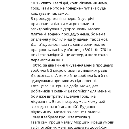
1/01 - свято. I за тi днi, коли лiкування нема,
грошi вам нiхто не поверне - путiвка буде
коштувати так само...
З процедур менi на першiй зустрiчi
призначили тiльки микроклiзми та
электролiкування Д'орсонваль. Масаж
платний, водних процедур нема, бо нема
опалення у полiклiницi (у їдальнi так само).
Далi з'ясувалося, що на свята вони теж не
працюють, навiть у п'ятницю 8/01 - бо 7/01 в
них i так вихiдний - це четвер, а ще ж свято -
перенесли на 8/01!
Тобто, за два тижнi лiкування менi з процедур
зробили б 3 мiкроклiзми та стiльки ж разiв
Д'орсонваль. А може й не зробили б, я б не
здивувалася при такому вiдношеннi.
I все це за 370 грн. на добу. Може, для
робiтникiв "Поляни" це копiйки? Для мене нi,
бо я вже витратила шаленi грошi на
лiкування... Я так i не зрозумiла, чому цей
заклад зветься "санаторiй". Будинок
вiдпочинку - можливо, але не тi умови...
Тому я забрала грошi та втекла :)
I за тi самi грошi мала у Моршинi кращi умови
та 5 потрiбних менi процедур на добу! Хоч