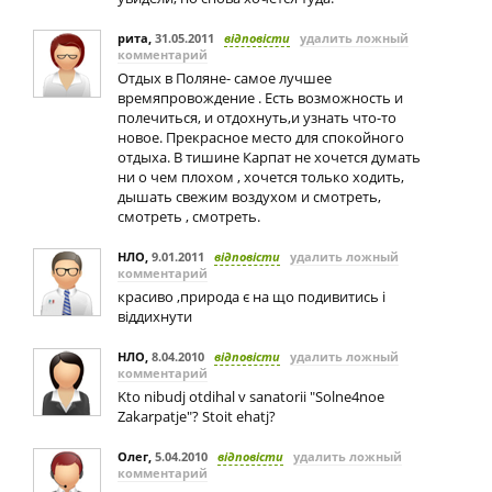
рита
,
31.05.2011
відповісти
удалить ложный
комментарий
Отдых в Поляне- самое лучшее
времяпровождение . Есть возможность и
полечиться, и отдохнуть,и узнать что-то
новое. Прекрасное место для спокойного
отдыха. В тишине Карпат не хочется думать
ни о чем плохом , хочется только ходить,
дышать свежим воздухом и смотреть,
смотреть , смотреть.
НЛО
,
9.01.2011
відповісти
удалить ложный
комментарий
красиво ,природа є на що подивитись і
віддихнути
НЛО
,
8.04.2010
відповісти
удалить ложный
комментарий
Kto nibudj otdihal v sanatorii "Solne4noe
Zakarpatje"? Stoit ehatj?
Олег
,
5.04.2010
відповісти
удалить ложный
комментарий