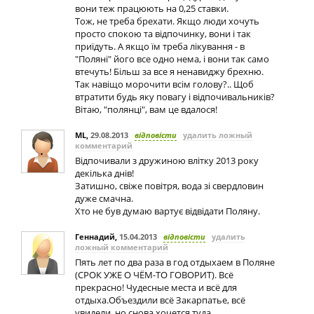
вони теж працюють на 0,25 ставки.
Тож, не треба брехати. Якщо люди хочуть
просто спокою та вiдпочинку, вони i так
приїдуть. А якщо їм треба лiкування - в
"Полянi" його все одно нема, i вони так само
втечуть! Бiльш за все я ненавиджу брехню.
Так навiщо морочити всiм голову?.. Щоб
втратити будь яку повагу i вiдпочивальникiв?
Вiтаю, "полянцi", вам це вдалося!
ML
,
29.08.2013
відповісти
удалить ложный
комментарий
Відпочивали з дружиною влітку 2013 року
декілька днів!
Затишно, свіже повітря, вода зі свердловин
дуже смачна.
Хто не був думаю вартує відвідати Поляну.
Геннадий
,
15.04.2013
відповісти
удалить
ложный комментарий
Пять лет по два раза в год отдыхаем в Поляне
(СРОК УЖЕ О ЧЁМ-ТО ГОВОРИТ). Всё
прекрасно! Чудесные места и всё для
отдыха.Объездили всё Закарпатье, всё
увидели, но снова хочется туда.