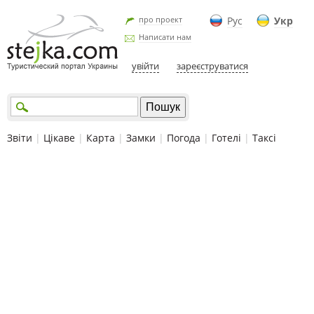
про проект
Рус
Укр
Написати нам
увійти
зареєструватися
Звіти
|
Цікаве
|
Карта
|
Замки
|
Погода
|
Готелі
|
Таксі