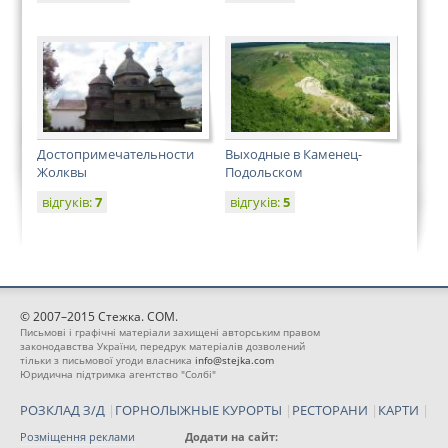
Достопримечательности
Выходные в Каменец-
Жолквы
Подольском
відгуків:
7
відгуків:
5
© 2007–2015 Стежка. COM.
Письмові і графічні матеріали захищені авторським правом
законодавства України, передрук матеріалів дозволений
тільки з письмової угоди власника
info@stejka.com
Юридична підтримка агентство "Солбі"
РОЗКЛАД З/Д
|
ГОРНОЛЫЖНЫЕ КУРОРТЫ
|
РЕСТОРАНИ
|
КАРТИ
|
Розміщення реклами
Додати на сайт: