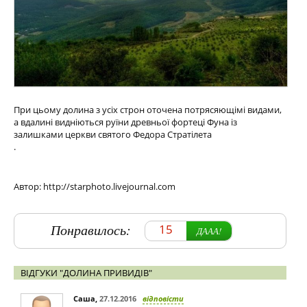
При цьому долина з усіх строн оточена потрясяющімі видами,
а вдалині видніються руїни древньої фортеці Фуна із
залишками церкви святого Федора Стратілета
.
Автор: http://starphoto.livejournal.com
Понравилось:
15
ДААА!
ВІДГУКИ "ДОЛИНА ПРИВИДІВ"
Саша
,
27.12.2016
відповісти