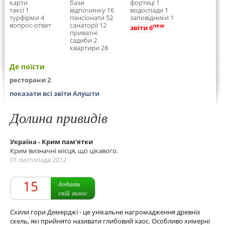
карти
бази
фортеці 1
таксі 1
відпочинку 16
водоспади 1
турфірми 4
пансіонати 52
заповідники 1
вопрос-ответ
санаторії 12
new
звіти 6
приватні
садиби 2
квартири 28
Де поїсти
ресторани 2
показати всі звіти Алушти
Долина привидів
Україна - Крим пам'ятки
Крим визначні місця, що цікавого.
01 листопада 2012
15
додати
свій голос
Схили гори Демерджі - це унікальне нагромадження древніх
скель, які прийнято називати глибовий хаос. Особливо химерні