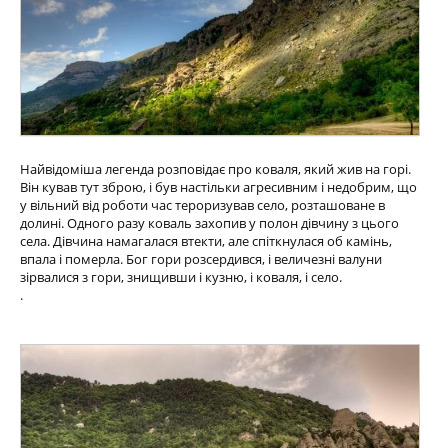
Найвідоміша легенда розповідає про коваля, який жив на горі.
Він кував тут зброю, і був настільки агресивним і недобрим, що
у вільний від роботи час тероризував село, розташоване в
долині. Одного разу коваль захопив у полон дівчину з цього
села. Дівчина намагалася втекти, але спіткнулася об камінь,
впала і померла. Бог гори розсердився, і величезні валуни
зірвалися з гори, знищивши і кузню, і коваля, і село.
.