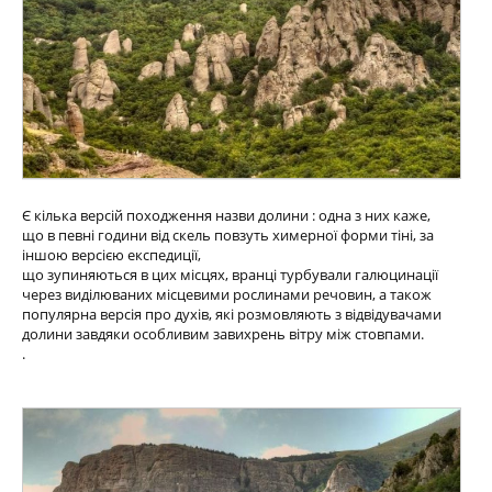
Є кілька версій походження назви долини : одна з них каже,
що в певні години від скель повзуть химерної форми тіні, за
іншою версією експедиції,
що зупиняються в цих місцях, вранці турбували галюцинації
через виділюваних місцевими рослинами речовин, а також
популярна версія про духів, які розмовляють з відвідувачами
долини завдяки особливим завихрень вітру між стовпами.
.