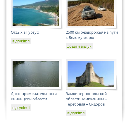
Отдых в Гурзуф
2500 км бездорожья на пути
к Белому морю
відгуків:
1
додати відгук
Достопримечательности
Замки тернопольской
Винницкой области
области: Микулинцы –
Теребовля – Сидоров
відгуків:
1
відгуків:
1