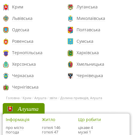
Крим
Луганська
Львівська
Миколаївська
Одеська
Полтавська
Ровенська
Сумська
Тернопільська
Харківська
Херсонська
Хмельницька
Черкаська
Чернівецька
Чернігівська
Головна
/
Крим
/
Алушта
/
звіти
/
Долина привидів, Алушта
Алушта
Інформація
Житло
Що робити
про місто
готелі 146
цікаве 4
погода
готелі 47
музеї 1