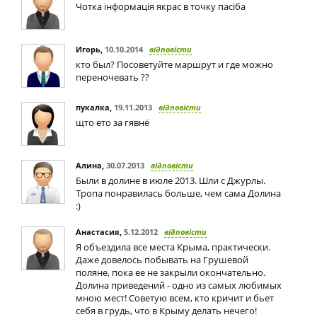
Чотка інформація якрас в точку пасіба
Игорь
,
10.10.2014
відповісти
кто был? Посоветуйте маршрут и где можно
переночевать ??
пукалка
,
19.11.2013
відповісти
щто ето за гявнё
Алина
,
30.07.2013
відповісти
Были в долине в июле 2013. Шли с Джурлы.
Тропа понравилась больше, чем сама Долина
:)
Анастасия
,
5.12.2012
відповісти
Я объездила все места Крыма, практически.
Даже довелось побывать на Грушевой
поляне, пока ее не закрыли окончательно.
Долина приведений - одно из самых любимых
мною мест! Советую всем, кто кричит и бьет
себя в грудь, что в Крыму делать нечего!