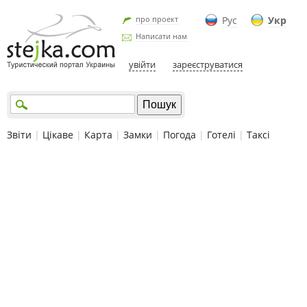
про проект
Рус
Укр
Написати нам
увійти
зареєструватися
Звіти
|
Цікаве
|
Карта
|
Замки
|
Погода
|
Готелі
|
Таксі