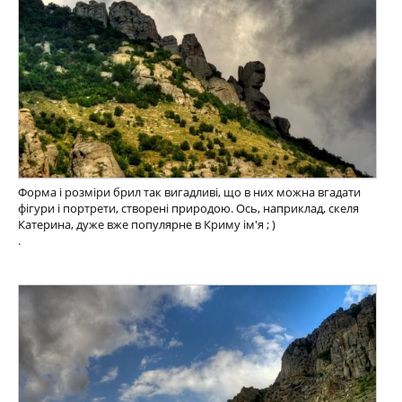
Форма і розміри брил так вигадливі, що в них можна вгадати
фігури і портрети, створені природою. Ось, наприклад, скеля
Катерина, дуже вже популярне в Криму ім'я ; )
.