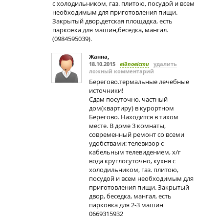
с холодильником, газ. плитою, посудой и всем
необходимым для приготовления пищи.
Закрытый двор,детская площадка, есть
парковка для машин,беседка, мангал.
(0984595039).
Жанна
,
18.10.2015
відповісти
удалить
ложный комментарий
Берегово.термальные лечебные
источники!
Сдам посуточно, частный
дом(квартиру)‎ в курортном
Берегово. Находится в тихом
месте. В доме 3 комнаты,
современный ремонт со всеми
удобствами: телевизор с
кабельным телевидением, х/г
вода круглосуточно, кухня с
холодильником, газ. плитою,
посудой и всем необходимым для
приготовления пищи. Закрытый
двор, беседка, мангал, есть
парковка для 2-3 машин
0669315932