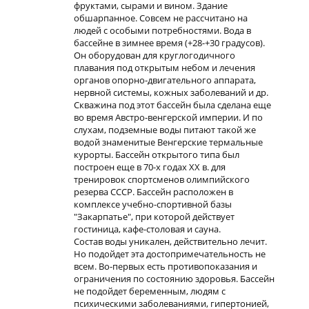
фруктами, сырами и вином. Здание
обшарпанное. Совсем не рассчитано на
людей с особыми потребностями. Вода в
бассейне в зимнее время (+28-+30 градусов).
Он оборудован для круглогодичного
плавания под открытым небом и лечения
органов опорно-двигательного аппарата,
нервной системы, кожных заболеваний и др.
Скважина под этот бассейн была сделана еще
во время Австро-венгерской империи. И по
слухам, подземные воды питают такой же
водой знаменитые Венгерские термальные
курорты. Бассейн открытого типа был
построен еще в 70-х годах ХХ в. для
тренировок спортсменов олимпийского
резерва СССР. Бассейн расположен в
комплексе учебно-спортивной базы
"Закарпатье", при которой действует
гостиница, кафе-столовая и сауна.
Состав воды уникален, действительно лечит.
Но подойдет эта достопримечательность не
всем. Во-первых есть противопоказания и
ограничения по состоянию здоровья. Бассейн
не подойдет беременным, людям с
психическими заболеваниями, гипертонией,