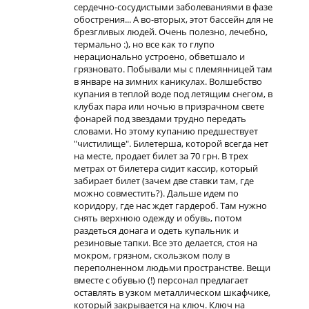
сердечно-сосудистыми заболеваниями в фазе
обострения... А во-вторых, этот бассейн для не
брезгливых людей. Очень полезно, лечебно,
термально :), но все как то глупо
нерационально устроено, обветшало и
грязновато. Побывали мы с племянницей там
в январе на зимних каникулах. Волшебство
купания в теплой воде под летящим снегом, в
клубах пара или ночью в призрачном свете
фонарей под звездами трудно передать
словами. Но этому купанию предшествует
"чистилище". Билетерша, которой всегда нет
на месте, продает билет за 70 грн. В трех
метрах от билетера сидит кассир, который
забирает билет (зачем две ставки там, где
можно совместить?). Дальше идем по
коридору, где нас ждет гардероб. Там нужно
снять верхнюю одежду и обувь, потом
раздеться донага и одеть купальник и
резиновые тапки. Все это делается, стоя на
мокром, грязном, скользком полу в
переполненном людьми пространстве. Вещи
вместе с обувью (!) персонал предлагает
оставлять в узком металлическом шкафчике,
который закрывается на ключ. Ключ на