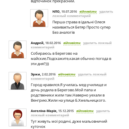
відпочинок прекрасний.
НЛО
,
10.07.2016
відповісти
удалить
ложный комментарий
Перша страва в ідальні Олеся
називається Бетяр Просто супер
Без аналогів
Андрей
,
18.02.2016
відповісти
удалить ложный
комментарий
Собираюсь в Берегово на
майские.Подскажите,какая обычно погода в
эти дня?)))
Эржи
,
2.02.2016
відповісти
удалить ложный
комментарий
Город нравился.Я училась мед-училище и
дочь родила в Берегово.Мой папа и
родственики жили там.Наверно уехали в
Венгрию.Жили на улице Б.Хмельницкого.
Ангеліна-Марія
,
15.12.2015
відповісти
удалить
ложный комментарий
Тут живуть мої родичі, дуже мальовничий
куточок