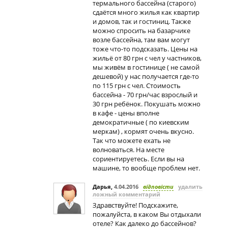
термального бассейна (старого)
сдаётся много жилья как квартир
и домов, так и гостиниц. Также
можно спросить на базарчике
возле бассейна, там вам могут
тоже что-то подсказать. Цены на
жильё от 80 грн с чел у частников,
мы живём в гостинице ( не самой
дешевой) у нас получается где-то
по 115 грн с чел. Стоимость
бассейна - 70 грн/час взрослый и
30 грн ребёнок. Покушать можно
в кафе - цены вполне
демократичные ( по киевским
меркам) , кормят очень вкусно.
Так что можете ехать не
волноваться. На месте
сориентируетесь. Если вы на
машине, то вообще проблем нет.
Дарья
,
4.04.2016
відповісти
удалить
ложный комментарий
Здравствуйте! Подскажите,
пожалуйста, в каком Вы отдыхали
отеле? Как далеко до бассейнов?