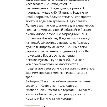
часа в бассейне находиться не
рекомендуется. Вредно для здоровья. А
начинать лучше с 40-45 минут. Вода не то
чтобы горячая, больше теплая. Если просто
висеть в воде, замерзаешь. Надо плавать.
Лучше в шапке или шапочке для душа, чтобы
голова не мерзла. Людей в бассейне бывает
очень много, особенно в праздники. Мы
попали на Новый год. Вода напоминала суп
из людей. Шкафчиков не хватало. Поэтому
лучше выбирать межсезонье. Зима таки
дарит экстремальные ощущения:) Если Вы
приехали в Берегово на лечение,
рекомендуемый курс 10 дней. Там же в
комплексе несколько массажистов
предлагают свои услуги, а на мини-рынке под
зданием продают мед, чаи из карпатских
трав.
В общем, "Закарпатье"-это дешево и очень
сердито)). Хотите почище, идите в
"Жаворонок". Это тот же термальный бассейн
в том же Берегово, но в 5 раз дороже. В
Косино и Вилино та же история.