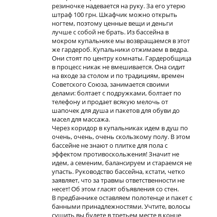
резиночке надевается на руку. За его утерю
штраф 100 грн. Шкафчик можно открыть
ногтем, поэтому ценные вещи и деньги
лучше с собой не брать. Из бассейна в
мокром купальнике мы возвращаемся в этот
же гардероб. Купальники отжимаем в ведра.
Они стоят по центру комнаты. Гардеробщица
в процесс никак не вмешивается. Она сидит
на входе за столом и по традициям, времен
Советского Союза, занимается своими
делами: болтает с подружками, болтает по
телефону и продает всякую мелочь от
шапочек для душа и пакетов для обуви до
масел для массажа.
Через коридор в купальниках идем в душ по
очень, очень, очень скользкому полу. В этом
бассейне не знают о плитке для пола с
эффектом противоскольжения! Значит не
идем, а семеним, балансируем и стараемся не
упасть. Руководство бассейна, кстати, четко
заявляет, что за травмы ответственности не
несет! Об этом гласят объявления со стен.
В предбаннике оставляем полотенце и пакет с
банными принадлежностями. Учтите, волосы
сушить вы будете в третьем месте в конце