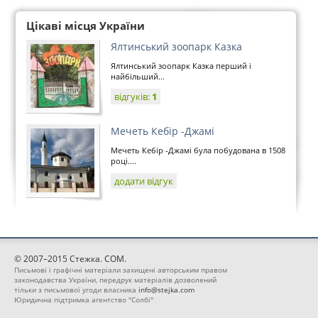
Цікаві місця України
Ялтинський зоопарк Казка
Ялтинський зоопарк Казка перший і
найбільший...
відгуків:
1
Мечеть Кебір -Джамі
Мечеть Кебір -Джамі була побудована в 1508
році....
додати відгук
© 2007–2015 Стежка. COM.
Письмові і графічні матеріали захищені авторським правом
законодавства України, передрук матеріалів дозволений
тільки з письмової угоди власника
info@stejka.com
Юридична підтримка агентство "Солбі"