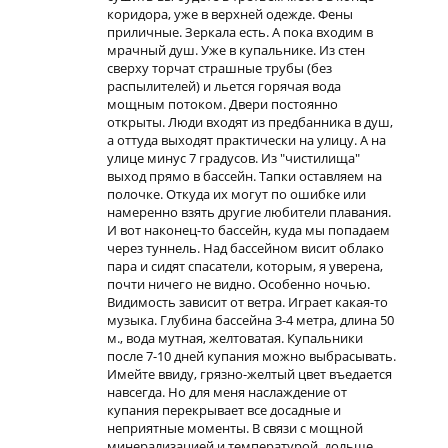
коридора, уже в верхней одежде. Фены
приличные. Зеркала есть. А пока входим в
мрачный душ. Уже в купальнике. Из стен
сверху торчат страшные трубы (без
распылителей) и льется горячая вода
мощным потоком. Двери постоянно
открыты. Люди входят из предбанника в душ,
а оттуда выходят практически на улицу. А на
улице минус 7 градусов. Из "чистилища"
выход прямо в бассейн. Тапки оставляем на
полочке. Откуда их могут по ошибке или
намеренно взять другие любители плавания.
И вот наконец-то бассейн, куда мы попадаем
через туннель. Над бассейном висит облако
пара и сидят спасатели, которым, я уверена,
почти ничего не видно. Особенно ночью.
Видимость зависит от ветра. Играет какая-то
музыка. Глубина бассейна 3-4 метра, длина 50
м., вода мутная, желтоватая. Купальники
после 7-10 дней купания можно выбрасывать.
Имейте ввиду, грязно-желтый цвет въедается
навсегда. Но для меня наслаждение от
купания перекрывает все досадные и
неприятные моменты. В связи с мощной
минерализацией и температурой, дольше