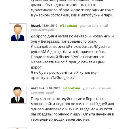
должно быть достаточное только от
туристичекого сбора. Дороги городские тоже
в ужасном состоянии, как и автобусный парк.
József
,
15.04.2019
відповісти
удалить ложный
комментарий
Доброго дня.Я читав коментарі.Я іноземний.Я
був у Beregszász попереднього року.
Люди добрі, корисні.Я похід багато/Музеї та
руїни/.Мій досвід, багато бродячих собак.
Продовольчий бізнес SPAR є негативним-
Через негативні осіб працюють там.Ціни
дорогі.
Я не був в ресторані і спа.Я купив їжу і
приготував її./Google tr./
наталья
,
5.04.2019
відповісти
удалить ложный
комментарий
Подскажите,пожалуйста, где в Берегово
можно найти недорогое жилье на 10 дней для
одного человека с 6 05.19г. И где можно хотя
бы обедать( горячую пищу). Опыта лечения в
термальных водах Берегово нет.