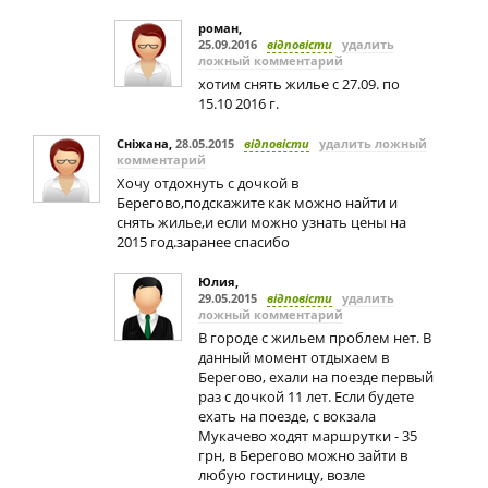
роман
,
25.09.2016
відповісти
удалить
ложный комментарий
хотим снять жилье с 27.09. по
15.10 2016 г.
Сніжана
,
28.05.2015
відповісти
удалить ложный
комментарий
Хочу отдохнуть с дочкой в
Берегово,подскажите как можно найти и
снять жилье,и если можно узнать цены на
2015 год.заранее спасибо
Юлия
,
29.05.2015
відповісти
удалить
ложный комментарий
В городе с жильем проблем нет. В
данный момент отдыхаем в
Берегово, ехали на поезде первый
раз с дочкой 11 лет. Если будете
ехать на поезде, с вокзала
Мукачево ходят маршрутки - 35
грн, в Берегово можно зайти в
любую гостиницу, возле