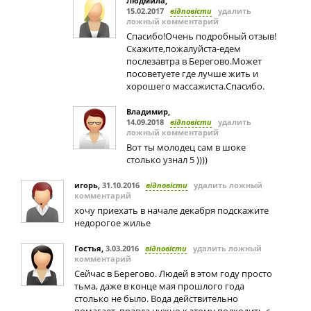
Людмила
,
15.02.2017
відповісти
удалить
ложный комментарий
Спасибо!Очень подробный отзыв!
Скажите,пожалуйста-едем
послезавтра в Берегово.Может
посоветуете где лучше жить и
хорошего массажиста.Спасибо.
Владимир
,
14.09.2018
відповісти
удалить
ложный комментарий
Вот ты молодец сам в шоке
столько узнал 5 ))))
игорь
,
31.10.2016
відповісти
удалить ложный
комментарий
хочу приехать в начале декабря подскажите
недорогое жилье
Гостья
,
3.03.2016
відповісти
удалить ложный
комментарий
Сейчас в Берегово. Людей в этом году просто
тьма, даже в конце мая прошлого года
столько не было. Вода действительно