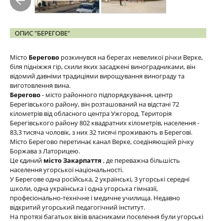
ОПИС "БЕРЕГОВЕ"
Місто
Берегово
розкинувся на берегах невеликої річки Верке,
біля підніжжя гір, схили яких засаджені виноградниками, він
відомий давніми традиціями вирощування винограду та
виготовлення вина.
Берегово
- місто районного підпорядкування, центр
Берегівського району, він розташований на відстані 72
кілометрів від обласного центра Ужгород. Територія
Берегівського району 802 квадратних кілометрів, населення -
83,3 тисяча чоловік, з них 32 тисячі проживають в Берегові.
Місто Берегово перетинає канал Верке, соедіняющіей річку
Боржава з Латорицею.
Це єдиний
місто Закарпаття
, де переважна більшість
населення угорської національності.
У Берегове одна російська, 2 українські, 3 угорські середні
школи, одна українська і одна угорська гімназії,
професіонально-технічне і медичне училища. Недавно
відкритий угорський педагогічний інститут.
На протязі багатьох віків власниками поселення були угорські