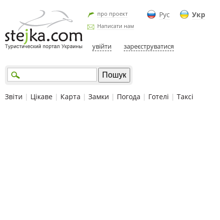
про проект
Рус
Укр
Написати нам
увійти
зареєструватися
Звіти
|
Цікаве
|
Карта
|
Замки
|
Погода
|
Готелі
|
Таксі