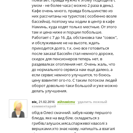
помагает, правда нужно к этому подходить с
умом - не более часа ( можно 2 раза в день).
Кафе очень много, правда большинство из
них рассчитаны на туристов ( особенно возле
бассейна), поэтому мы ходим в центр в кафе
Наминь, куда ходят только местные. От этого
там и цена ниже и порции побольше.
Работает с 7 до 16. Да, обстановка там "совок",
и обслуживание не на высоте, ждать
приходится долго, т.к. оно все готовиться
после заказа! Бассейн стал немного дороже,
скидок для пенсионеров теперь нет, в
раздевалках отопления нет. Очень жаль, что
до нормального сервиса нам ещё далеко, а
если сервис немного улучшится, то боюсь
цену взвинтят ого-го. С таким потоком людей
оборот довольно-таки большой и уже можно
делать улучшения.
вік
,
21.02.2016
відповісти
удалить ложный
комментарий
обід в Олесі смачний. забув назву першого
блюда, яке на вид біле. складається з
грибів,галушок,мяса,спаржевої квасолі з
вершками.хто знає назву, напишіть.а взагалі