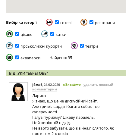
Вибір категорії
готелі
ресторани
цікаве
катки
гірськолижні курорти
театри
Найдено: 35
аквапарки
ВІДГУКИ "БЕРЕГОВЕ"
József
,
24.02.2020
відповісти
удалить ложный
комментарий
Лариса
Я знаю, що це не дискусійний сайт.
Але три мільярди і багато собак - це
суперечності.
Галузі туризму? Цікаву паралель.
Цей нинішній підхід.
Не варто забувати, що є війна,після того, як
протягом 2-х років