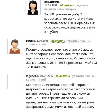
Владимир
,
14.09.2018
відповісти
удалить
ложный комментарий
За 300 гривень на добу 2
взрослых а что вы хотели ! Мало
зарабатываете 1200 нормальный
полу люкс.тогда сидите дома и не
жалуйтесь
Ирина
,
6.06.2018
відповісти
удалить ложный
комментарий
Прошу отозваться всех, кто знает о бывшем
жителе города Берегова, может его помнят
одноклассники, родственники, Молнар Юлие
Жигмондовиче 28.11.1966 г.рождения. мой тел
+79094498097
laguz2005
,
24.01.2017
відповісти
удалить ложный
комментарий
Береговский источник горячей хлоридно-
натриевой минеральной воды расположен в
центре города. Виден издалека и окружен
сувенирными теремками со всякими
принадлежностями для купания, сувенирами
Закарпаться, изделиями из овечьей шерсти,