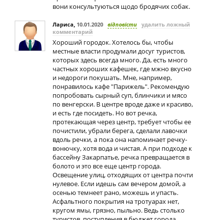
вони консультуються щодо бродячих собак.
Лариса
,
10.01.2020
відповісти
удалить ложный
комментарий
Хороший городок. Хотелось бы, чтобы
местные власти продумали досуг туристов,
которых здесь всегда много. Да, есть много
частных хороших кафешек, где мжно вкусно
и недороги покушать. Мне, например,
понравилось кафе "Парижель". Рекомендую
попробовать сырный суп, блинчики и мясо
по венгерски. В центре вроде даже и красиво,
и есть где посидеть. Но вот речка,
протекающая через центр, требует чтобы ее
почистили, убрали берега, сделали лавочки
вдоль речки, а пока она напоминает речку-
вонючку, хотя вода и чистая. А при подходе к
бассейну Закарпатье, речка превращается в
болото и это все еще центр города.
Освещение улиц, отходящих от центра почти
нулевое. Если идешь сам вечером домой, а
осенью темнеет рано, можешь и упасть.
Асфальтного покрытия на тротуарах нет,
кругом ямы, грязно, пыльно. Ведь столько
туристов, поступления в бюджет города