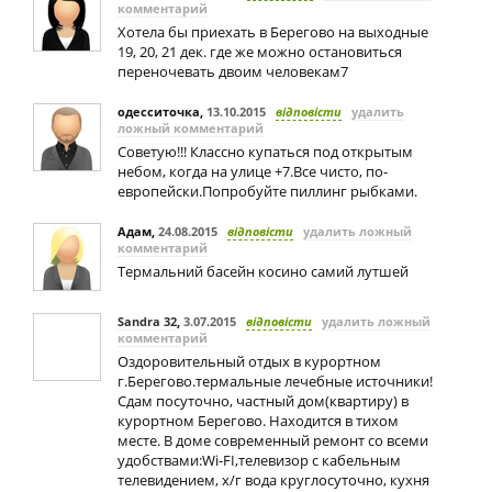
комментарий
Хотела бы приехать в Берегово на выходные
19, 20, 21 дек. где же можно остановиться
переночевать двоим человекам7
одесситочка
,
13.10.2015
відповісти
удалить
ложный комментарий
Советую!!! Классно купаться под открытым
небом, когда на улице +7.Все чисто, по-
европейски.Попробуйте пиллинг рыбками.
Адам
,
24.08.2015
відповісти
удалить ложный
комментарий
Термальний басейн косино самий лутшей
Sandra 32
,
3.07.2015
відповісти
удалить ложный
комментарий
Оздоровительный отдых в курортном
г.Берегово.термальные лечебные источники!
Сдам посуточно, частный дом(квартиру)‎ в
курортном Берегово. Находится в тихом
месте. В доме современный ремонт со всеми
удобствами:Wi-FI,телевизор с кабельным
телевидением, х/г вода круглосуточно, кухня