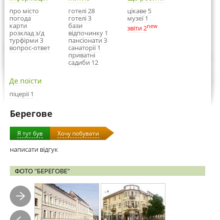
про місто
готелі 28
цікаве 5
погода
готелі 3
музеї 1
карти
бази
new
звіти 2
розклад з/д
відпочинку 1
турфірми 3
пансіонати 3
вопрос-ответ
санаторії 1
приватні
садиби 12
Де поїсти
піцерії 1
Берегове
Я тут був
Хочу побувати
написати відгук
ФОТО "БЕРЕГОВЕ"