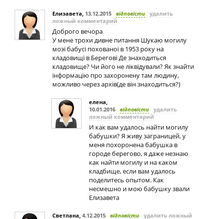
Елизавета
,
13.12.2015
відповісти
удалить
ложный комментарий
Доброго вечора
У мене трохи дивне питання Шукаю могилу
моэi бабусi похованоi в 1953 року на
кладовищi в Береговi Де знаходиться
кладовище? Чи його не лiквiдували? Як знайти
iнформацiю про захоронену там людину,
можливо через архiв(де вiн знаходиться?)
елена
,
10.01.2016
відповісти
удалить
ложный комментарий
И как вам удалось найти могилу
бабушки? Я живу заграницей, у
меня похоронена бабушка в
городе берегово, я даже незнаю
как найти могилу и на каком
кладбище, если вам удалось
поделитесь опытом. Как
несмешно и мою бабушку звали
Елизавета
Светлана
,
4.12.2015
відповісти
удалить ложный