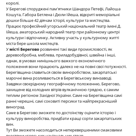
королі.
У Берегові споруджені пам'ятники Шандора Петефі, Лайоша
Кошута, Габора Бетлена і Дюли Ійеша, відкриті меморіальні
дошки більше 42 діячам історії, культури та мистецтва.
Працює професійний угорський національний театр імені Д.
Ійеша, аматорський народний театр при районному центрі
культури і відпочинку. Активну участь у культурному житті
міста бере школа мистецтв.
У
місті Берегово
розвинені такі види промисловості, як
деревообробна, меблева, приладобудівної, швейна і інші,
однак, в умовах нинішнього важкого економічного
положення вони працюють далеко не на повні свої потужності.
Берегівщина славиться своїм виноробством, закарпатські
марочні вина розливаються в Берегівському винзаводі.
Завдяки своєрідному географічному положенню, Берегово,
захищене від холодних вітрів вулканічною грядою, є самим
теплим регіоном Західної України. Саме на Берегівщина самі
ранні черешні, самі соковиті персики та найпрекрасніший
виноград.
Саме в Берегово зможете по достоїнству оцінити історію і
культуру виноробства, придбати кращі сорти закарпатських
вин.
Тут Ви зможете насолодиться неперевершеними смаковими
якостями угорських національних страв.