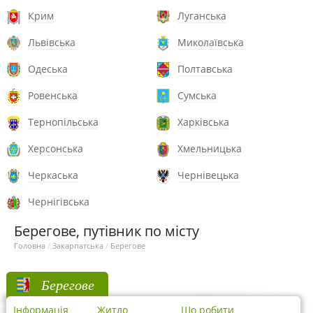
Крим
Луганська
Львівська
Миколаївська
Одеська
Полтавська
Ровенська
Сумська
Тернопільська
Харківська
Херсонська
Хмельницька
Черкаська
Чернівецька
Чернігівська
Берегове, путівник по місту
Головна
/
Закарпатська
/
Берегове
Берегове
Інформація
Житло
Що робити