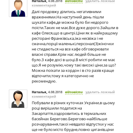
Наталья
,
4.08.2018
відповісти
удалить ложный
комментарий
Далі продовжу ділитись негативними
враженнями.На наступний день пішли
шукати кафе,де можна було би недорого
поісти.Таких не має.Все дуже дорого.Зайшли в
кафе Олеся,що в центрі.Ціни як в найкращому
ресторані Франківська,іжа несвіжа і не
смачна,порціі маленькі,персонал(3)жіночки
не стидаються на все кафе обговорювати
власні справи.Крім нас людей більше не
було.З кафе досі в шоці.В місті робити не має
що.Я не розумію,чому такі високі ціни,за що?
Можна поіхати за кордон і в сто разів краще
відпочити,тому я категорично не
рекомендую.
Наталья
,
4.08.2018
відповісти
удалить ложный
комментарий
Побували в різних куточках Украіни,в цьому
році вирішили податися на
Закарпаття,оздоровитись в термальних
басейнах Берегово.Берегово-найбільше
розчарування,такоі невдалоі відпустки у нас
ще не було:місто брудне,повно циганів,ціни