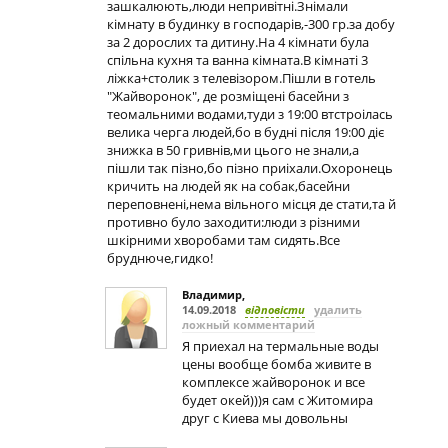
зашкалюють,люди непривітні.Знімали
кімнату в будинку в господарів,-300 гр.за добу
за 2 дорослих та дитину.На 4 кімнати була
спільна кухня та ванна кімната.В кімнаті 3
ліжка+столик з телевізором.Пішли в готель
"Жайворонок", де розміщені басейни з
теомальними водами,туди з 19:00 втстроілась
велика черга людей,бо в будні після 19:00 діє
знижка в 50 гривнів,ми цього не знали,а
пішли так пізно,бо пізно приіхали.Охоронець
кричить на людей як на собак,басейни
переповнені,нема вільного місця де стати,та й
противно було заходити:люди з різними
шкірними хворобами там сидять.Все
бруднюче,гидко!
Владимир
,
14.09.2018
відповісти
удалить
ложный комментарий
Я приехал на термальные воды
цены вообще бомба живите в
комплексе жайворонок и все
будет окей)))я сам с Житомира
друг с Киева мы довольны