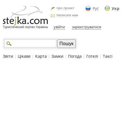
про проект
Рус
Укр
Написати нам
увійти
зареєструватися
Звіти
|
Цікаве
|
Карта
|
Замки
|
Погода
|
Готелі
|
Таксі