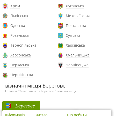
Крим
Луганська
Львівська
Миколаївська
Одеська
Полтавська
Ровенська
Сумська
Тернопільська
Харківська
Херсонська
Хмельницька
Черкаська
Чернівецька
Чернігівська
візначні місця Берегове
Головна
/
Закарпатська
/
Берегове
/
візначні місця
Берегове
Інформація
Житло
Що робити