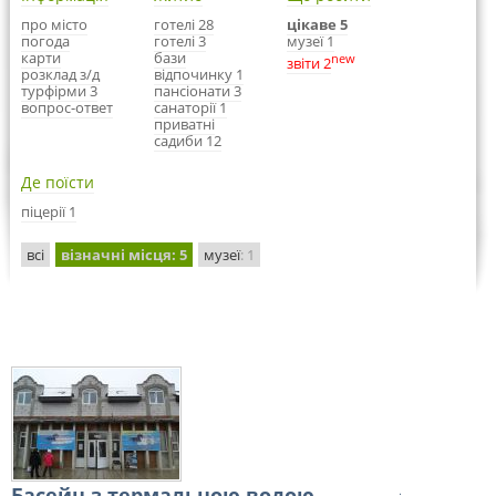
про місто
готелі 28
цікаве 5
погода
готелі 3
музеї 1
карти
бази
new
звіти 2
розклад з/д
відпочинку 1
турфірми 3
пансіонати 3
вопрос-ответ
санаторії 1
приватні
садиби 12
Де поїсти
піцерії 1
всі
візначні місця
: 5
музеї
: 1
Басейн з термальною водою