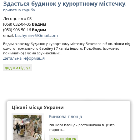
Здається будинок у курортному містечку
,
приватна садиба
Легоцьгого 03
(068) 632-04-05
Вадим
(050) 906-50-16
Вадим
email:
bachyninv@Gmail.com
Видам в оренду будинок у курортному містечку Берегово в 5 хв. пішки від
одного термального басейну і 7 хв. від іншого. Подобово, (можливо
покімнатно) з усіма зручностями:...
Детальна інформація
додати відгук
Цікаві місця України
Ринкова площа
Ринкова площа - розташована в центрі
старого...
додати відгук