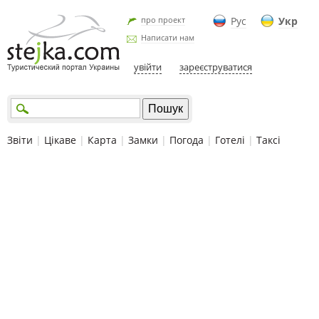
про проект
Рус
Укр
Написати нам
увійти
зареєструватися
Звіти
|
Цікаве
|
Карта
|
Замки
|
Погода
|
Готелі
|
Таксі