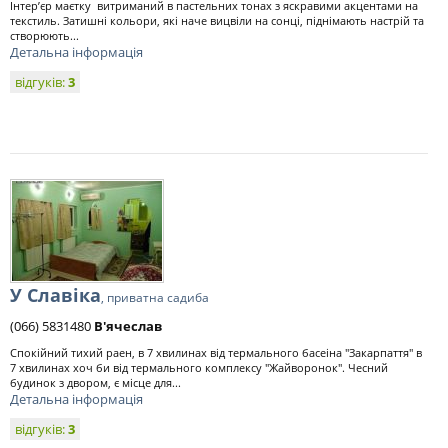
Інтер’єр маєтку витриманий в пастельних тонах з яскравими акцентами на
текстиль. Затишні кольори, які наче вицвіли на сонці, піднімають настрій та
створюють...
Детальна інформація
відгуків:
3
У Славіка
, приватна садиба
(066) 5831480
В'ячеслав
Спокійний тихий раен, в 7 хвилинах від термального басеіна "Закарпаття" в
7 хвилинах хоч би від термального комплексу "Жайворонок". Чесний
будинок з двором, є місце для...
Детальна інформація
відгуків:
3