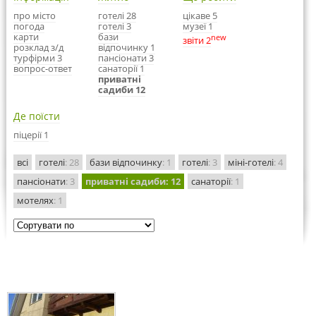
про місто
готелі 28
цікаве 5
погода
готелі 3
музеї 1
карти
бази
new
звіти 2
розклад з/д
відпочинку 1
турфірми 3
пансіонати 3
вопрос-ответ
санаторії 1
приватні
садиби 12
Де поїсти
піцерії 1
всі
готелі
: 28
бази відпочинку
: 1
готелі
: 3
міні-готелі
: 4
пансіонати
: 3
приватні садиби
: 12
санаторії
: 1
мотелях
: 1