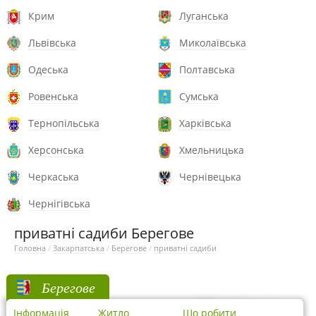
Крим
Луганська
Львівська
Миколаївська
Одеська
Полтавська
Ровенська
Сумська
Тернопільська
Харківська
Херсонська
Хмельницька
Черкаська
Чернівецька
Чернігівська
приватні садиби Берегове
Головна
/
Закарпатська
/
Берегове
/
приватні садиби
Берегове
Інформація
Житло
Що робити