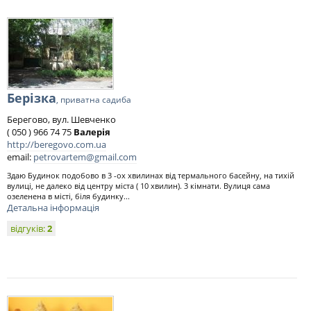
Берізка
, приватна садиба
Берегово, вул. Шевченко
( 050 ) 966 74 75
Валерія
http://beregovo.com.ua
email:
petrovartem@gmail.com
Здаю Будинок подобово в 3 -ох хвилинах від термального басейну, на тихій
вулиці, не далеко від центру міста ( 10 хвилин). 3 кімнати. Вулиця сама
озеленена в місті, біля будинку...
Детальна інформація
відгуків:
2