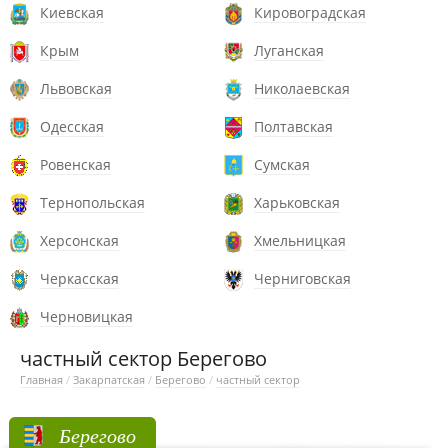
Киевская
Кировоградская
Крым
Луганская
Львовская
Николаевская
Одесская
Полтавская
Ровенская
Сумская
Тернопольская
Харьковская
Херсонская
Хмельницкая
Черкасская
Черниговская
Черновицкая
частный сектор Берегово
Главная
/
Закарпатская
/
Берегово
/
частный сектор
Берегово