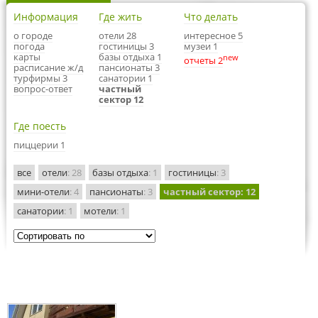
Информация
Где жить
Что делать
о городе
отели 28
интересное 5
погода
гостиницы 3
музеи 1
карты
базы отдыха 1
new
отчеты 2
расписание ж/д
пансионаты 3
турфирмы 3
санатории 1
вопрос-ответ
частный
сектор 12
Где поесть
пиццерии 1
все
отели
: 28
базы отдыха
: 1
гостиницы
: 3
мини-отели
: 4
пансионаты
: 3
частный сектор
: 12
санатории
: 1
мотели
: 1