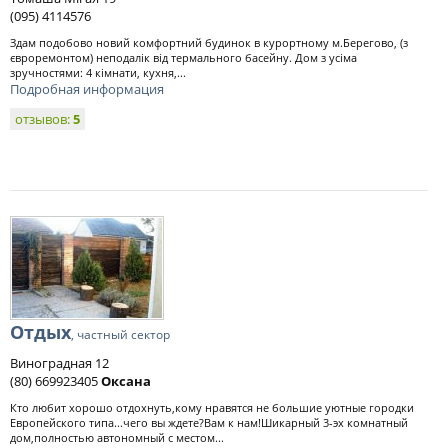
(095) 4114576
Здам подобово новий комфортний будинок в курортному м.Берегово, (з
євроремонтом) неподалік від термального басейну. Дом з усіма
зручностями: 4 кімнати, кухня,...
Подробная информация
отзывов:
5
Отдых
, частный сектор
Виноградная 12
(80) 669923405
Оксана
Кто любит хорошо отдохнуть,кому нравятся не большие уютные городки
Европейского типа...чего вы ждете?Вам к нам!Шикарный 3-эх комнатный
дом,полностью автономный с местом...