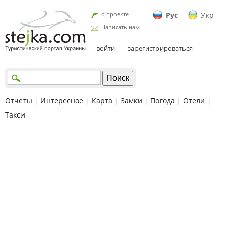
о проекте
Рус
Укр
Написать нам
войти
зарегистрироваться
Отчеты
|
Интересное
|
Карта
|
Замки
|
Погода
|
Отели
|
Такси