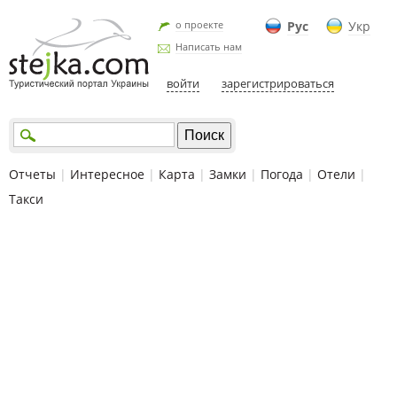
о проекте
Рус
Укр
Написать нам
войти
зарегистрироваться
Отчеты
|
Интересное
|
Карта
|
Замки
|
Погода
|
Отели
|
Такси