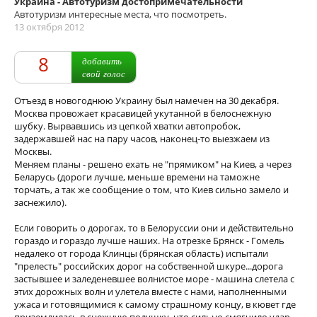
Украина - Автотуризм достопримечательности
Автотуризм интересные места, что посмотреть.
13 октября 2012
8
добавить
свой голос
Отъезд в новогоднюю Украину был намечен на 30 декабря.
Москва провожает красавицей укутанной в белоснежную
шубку. Вырвавшись из цепкой хватки автопробок,
задержавшей нас на пару часов, наконец-то выезжаем из
Москвы.
Меняем планы - решено ехать не "прямиком" на Киев, а через
Беларусь (дороги лучше, меньше времени на таможне
торчать, а так же сообщение о том, что Киев сильно замело и
заснежило).
Если говорить о дорогах, то в Белоруссии они и действительно
гораздо и гораздо лучше наших. На отрезке Брянск - Гомель
недалеко от города Клинцы (брянская область) испытали
"прелесть" российских дорог на собственной шкуре...дорога
застывшее и заледеневшее волнистое море - машина слетела с
этих дорожных волн и улетела вместе с нами, наполненными
ужаса и готовящимися к самому страшному концу, в кювет где