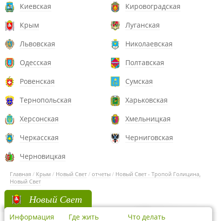
Киевская
Кировоградская
Крым
Луганская
Львовская
Николаевская
Одесская
Полтавская
Ровенская
Сумская
Тернопольская
Харьковская
Херсонская
Хмельницкая
Черкасская
Черниговская
Черновицкая
Главная
/
Крым
/
Новый Свет
/
отчеты
/
Новый Свет - Тропой Голицина,
Новый Свет
Новый Свет
Информация
Где жить
Что делать