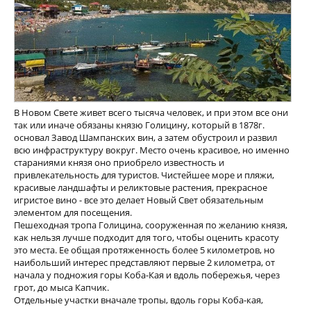
В Новом Свете живет всего тысяча человек, и при этом все они
так или иначе обязаны князю Голицину, который в 1878г.
основал Завод Шампанских вин, а затем обустроил и развил
всю инфраструктуру вокруг. Место очень красивое, но именно
стараниями князя оно приобрело известность и
привлекательность для туристов. Чистейшее море и пляжи,
красивые ландшафты и реликтовые растения, прекрасное
игристое вино - все это делает Новый Свет обязательным
элементом для посещения.
Пешеходная тропа Голицина, сооруженная по желанию князя,
как нельзя лучше подходит для того, чтобы оценить красоту
это места. Ее общая протяженность более 5 километров, но
наибольший интерес представляют первые 2 километра, от
начала у подножия горы Коба-Кая и вдоль побережья, через
грот, до мыса Капчик.
Отдельные участки вначале тропы, вдоль горы Коба-кая,