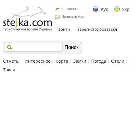
о проекте
Рус
Укр
Написать нам
войти
зарегистрироваться
Отчеты
|
Интересное
|
Карта
|
Замки
|
Погода
|
Отели
|
Такси