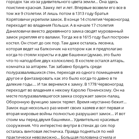
городок так из-за удивительного цвета земли… Она здесь
поистине красная. Замку лет и лет. Впервые возвели его все в
том же 9 столетии. И лишь потом в 1313 году братья
Корятовичи укрепили замок. В конце 14 столетия Червоноград
переходит во владения Польши. А в начале 17 столетия
Даниловичи вместо деревянного замка сводят мурованный
замок укрепляя его валами. Тогда же в 1615 году был построен
костел. Он стоит до сих пор. Там даже осталась лесенка,
которая ведет на балкончик на котором как я предполагаю
когда-то стояли хористы и в две башенки (думаю, это было
что-то наподобие двух колоколен). В костеле остался алтарь,
комнатка за алтарем. Так забавно бродить среди
полуразвалившихся стен, переходя из одного помещения в
другое и фантазировать как это было когда-то давно в те
далекие годы…. И так вернемся к замку. В 1778 Червоноград
переходит во владения к некому Каролю Понинскому. Он на
месте полуразвалившегося замка сооружает замок-палац.
Оборонную функцию замок теряет. Время неустанно бежит…
Замок еще несколько раз менят своих хазяев и вот первая и
вторая мировые войны полностью разрушают замок… И вот
стоим мы перед двумя башнями… Удивительно красивые
сооружения. Что интерестно внутри в стенах до сих пор
осталась винтовая лестничка. Правда подняться по ней
практически невозможно… Большая половина сгнила и