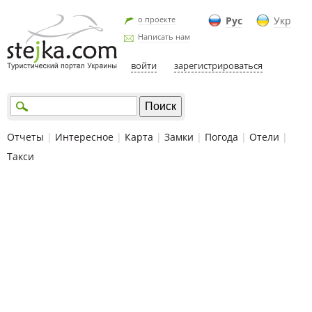
о проекте
Рус
Укр
Написать нам
войти
зарегистрироваться
Отчеты
|
Интересное
|
Карта
|
Замки
|
Погода
|
Отели
|
Такси