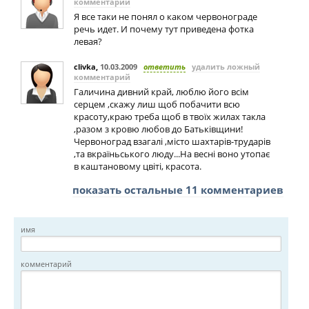
комментарий
Я все таки не понял о каком червонограде
речь идет. И почему тут приведена фотка
левая?
clivka
,
10.03.2009
ответить
удалить ложный
комментарий
Галичина дивний край, люблю його всім
серцем ,скажу лиш щоб побачити всю
красоту,краю треба щоб в твоїх жилах такла
,разом з кровю любов до Батьківщини!
Червоноград взагалі ,місто шахтарів-трударів
,та вкраїньського люду...На весні воно утопає
в каштановому цвіті, красота.
показать остальные 11 комментариев
имя
комментарий