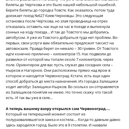
билеты до Черткова и это было нашей небольшой ошибкой.
Берите билеты до городка Товсте. Как оказалось потом туда
доезжает поезд №627 Киев-Черновцы. Это следующая
остановка после Черткова, но злая проводница на отрез
отказалась оставить нас еще на час в поезде и выпихнула
сонных на ходу поезда… И так до Товстого мы добрались
автобусом. А уже из Товстого добраться туда нет проблем. Во-
первых, свои услуги вам обязательно предложит таксист на
автовокзале. Правда берет он немало – 30 гривен. От Товстого
идти конечно прилично – километров 15. Нас подвезли до
развилки от которой мы топали около 7 километров, через
поле. Ориентиром для вас пусть служат два соседних села –
Нырков и Нагорное. Они расположены прямо над яром в
котором и находится Червоноград. Кстати, есть еще один
способ добраться до места назначения. Из городка Залищики
ходит автобус Залищики-Нырков. Во сколько он отправляется
из Залищиков понятия не имею. Но точно скажу что такой
есть. И так вы уже в селе…
А теперь вашему взору открылся сам Червоноград….
Который на теперешний момент состоит из
полуразвалившегося замка и костела…. Когда-то давным-давно
здесь зародился город. Было это в 9 столетии. И назвали