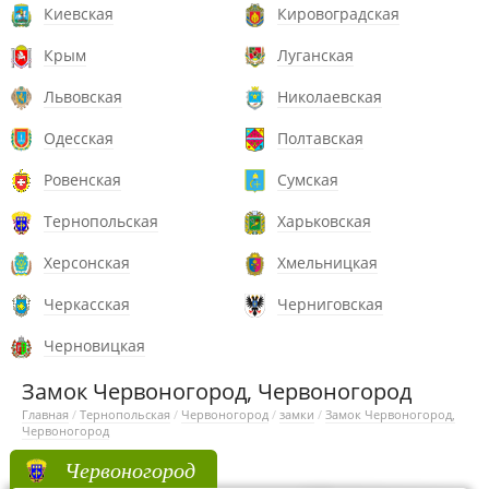
Киевская
Кировоградская
Крым
Луганская
Львовская
Николаевская
Одесская
Полтавская
Ровенская
Сумская
Тернопольская
Харьковская
Херсонская
Хмельницкая
Черкасская
Черниговская
Черновицкая
Замок Червоногород, Червоногород
Главная
/
Тернопольская
/
Червоногород
/
замки
/
Замок Червоногород,
Червоногород
Червоногород