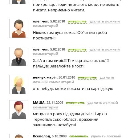
прикро, що люди не знають мови, не вміють
писати. неприємно читати.
олег чоп
,
5.02.2010
ответить
удалить ложный
комментарий
Ніяких там душ немає! Об"єктив треба
протирати!!
олег чоп
,
5.02.2010
ответить
удалить ложный
комментарий
Ха! А я там виріс!!! Ті місця знаю як свої 5
пальців! Завалюйте в гості!
ненчук марія
,
30.01.2010
ответить
удалить
ложный комментарий
хто небудь може показати на карті.дякую
МАША
,
22.11.2009
ответить
удалить ложный
комментарий
минулого року відвідала двічі с.Нирків
Тернопільської області, враження
залишились незабутні
Всеволод
,
5.10.2009
ответить
удалить ложный