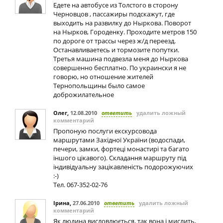
Едете на автобусе из Толстого в сторону
Черновцов , пассажиры подскажут, где
выходить на развилку до Ныркова. Поворот
на Нырков, Городенку. Проходите метров 150
по дороге от трассы через ж/д переезд.
Останавливаетесь и тормозите попутки.
Третья машина подвезла меня до Ныркова
совершенно бесплатно. По украински я не
говорю, но отношение жителей
Тернопольщины было самое
доброжилательное
Олег
,
12.08.2010
ответить
удалить ложный
комментарий
Пропоную послуги екскурсовода
маршрутами Західної України (водоспади,
печери, замки, фортеці монастирі та багато
іншого цікавого). Складання маршруту під
індивідуальну зацікавленість подорожуючих
:-)
Тел. 067-352-02-76
Ірина
,
27.06.2010
ответить
удалить ложный
комментарий
Як людина висловлюється, так вона і мислить,