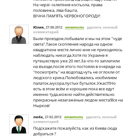
На черзі- склепіння костьола, права
половинка, ліва башта.
ВІЧНА ПАМ’ЯТЬ ЧЕРВОНОГОРОДУ!
Юлия
,
27.08.2012
ответить
удалить ложный
комментарий
Были проездом,побывали и мы на этом "чуде
света".Такое скопление народа на одном
квадратном месте лично мне не приходилось
наблюдать никогда.Хотя по Украине я
путешествую уже 20 лет.За что-то заплатили
на въезде,после этого постояли в очереди на
"посмотреть" на водопад,чуть не оглохли от
людского крика.Полюбовались изобилием
палаток,мусора,пустых бутылок.Ужас!!!!Но
есть в этом всём и хорошее-пока все едут
именно туда,можно найти действительно
прекрасные незагаженые людом места!Все на
Нырков!
люба
,
27.02.2012
ответить
удалить ложный
комментарий
Подскажите пожалуйста, как из Киева сюда
добраться ?