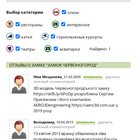
Выбор категории
отели
рестораны
интересное
катки
горнолыжные курорты
Найдено: 1
театры
аквапарки
ОТЗЫВЫ О ЗАМКЕ "ЗАМОК ЧЕРВОНОГОРОД"
Ніна Мещанова
,
21.02.2020
ответить
удалить
ложный комментарий
3D модель Червоногородського замку
https://skfb.ly/6PoDp розроблена Сергієм
Присяжним і його компанією
AERO3Dengineering https://aero3d.com.ua/ у
2019 році
Володимир
,
18.04.2013
ответить
удалить
ложный комментарий
13 квітня 2013 вранці обвалилася ліва
половина правої(вид від водоспаду) башти.