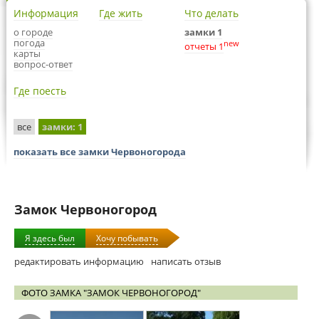
Информация
Где жить
Что делать
о городе
замки 1
погода
new
отчеты 1
карты
вопрос-ответ
Где поесть
все
замки
: 1
показать все замки Червоногорода
Замок Червоногород
Я здесь был
Хочу побывать
редактировать информацию
написать отзыв
ФОТО ЗАМКА "ЗАМОК ЧЕРВОНОГОРОД"