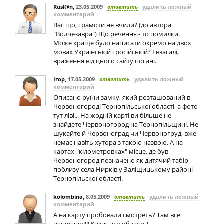
Rusl@n
,
23.05.2009
ответить
удалить ложный
комментарий
Вас що, грамоти не вчили? (до автора
"Волчезавра") Що речення - то помилки.
Може краще було написати окремо на двох
мовах Українській і російській? І взагалі,
враження від цього сайту погані.
Ігор
,
17.05.2009
ответить
удалить ложный
комментарий
Описано руїни замку, який розташований в
Червоногороді Тернопільської області, а фото
тут ліві... На жодній карті ви більше не
знайдете Червоногород на Тернопільщині. Не
шукайте й Червоноград чи Червоногруд, вже
немає навіть хутора з такою назвою. А на
картах-"кілометровках" місце, де був
Червоногород позначено як дитячий табір
поблизу села Нирків у Заліщицькому районі
Тернопільскої області.
kolombina
,
8.05.2009
ответить
удалить ложный
комментарий
А на карту пробовали смотреть? Там всё