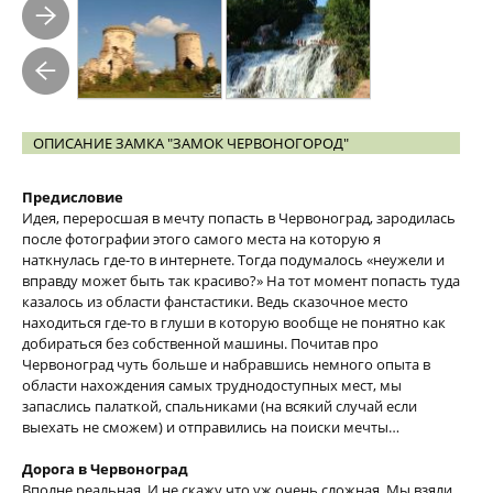
ОПИСАНИЕ ЗАМКА "ЗАМОК ЧЕРВОНОГОРОД"
Предисловие
Идея, переросшая в мечту попасть в Червоноград, зародилась
после фотографии этого самого места на которую я
наткнулась где-то в интернете. Тогда подумалось «неужели и
вправду может быть так красиво?» На тот момент попасть туда
казалось из области фанстастики. Ведь сказочное место
находиться где-то в глуши в которую вообще не понятно как
добираться без собственной машины. Почитав про
Червоноград чуть больше и набравшись немного опыта в
области нахождения самых труднодоступных мест, мы
запаслись палаткой, спальниками (на всякий случай если
выехать не сможем) и отправились на поиски мечты…
Дорога в Червоноград
Вполне реальная. И не скажу что уж очень сложная. Мы взяли