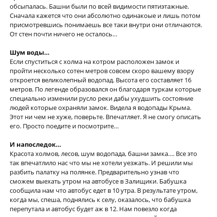
обсыпалась. Башни были по всей видимости пятиэтажные.
Сначала кажется что они абсолютно одинакоые и лишь потом
присмотревшись понимаешь все таки внутри они отличаются.
От стен почти ничего не осталось…
Шум воды…
Если спуститься с холма на котром расположен замок и
пройти несколько сотен метров совсем скоро вашему взору
откроется великолепный водопад. Высота его составляет 16
метров. По легенде образовался он благодаря туркам которые
специально изменили русло реки дабы ухудшить состояние
людей которые охраняли замок. Видела я водопады Крыма.
Этот ни чем не хуже, поверьте. Впечатляет. Я не смогу описать
его. Просто поедите и посмотрите…
И напоследок…
Красота холмов, лесов, шум водопада, башни замка…. Все это
так впечатлило нас что мы не хотели уезжать. И решили мы
разбить палатку на полянке. Предварительно узнав что
сможем выехать утром на автобусе в Залищики. Бабушка
сообщила нам что автобус едет в 10 утра. В результате утром,
когда мы, спеша, поднялись к селу, оказалось, что бабушка
перепутала и автобус будет аж в 12. Нам повезло когда