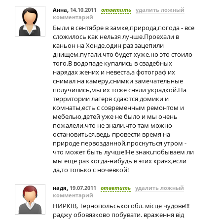
Анна
,
14.10.2011
ответить
удалить ложный
комментарий
Были в сентябре в замке,природа,погода - все
сложилось как нельзя лучше.Проехали в
каньон на Хонде,один раз зацепили
днищем,пугали,что будет хуже,но это стоило
того.В водопаде купались в свадебных
нарядах жених и невеста,а фотограф их
снимал на камеру,снимки замечательные
получились,мы их тоже сняли украдкой.На
территории лагеря сдаются домики и
комнаты,есть с современным ремонтом и
мебелью,детей уже не было и мы очень
пожалели,что не знали,что там можно
остановиться,ведь провести время на
природе первозданной,проснуться утром -
что может быть лучше!Не знаю,побываем ли
мы еще раз когда-нибудь в этих краях,если
да,то только с ночевкой!
надя
,
19.07.2011
ответить
удалить ложный
комментарий
НИРКІВ, Тернопольської обл. місце чудове!!!
раджу обовязково побувати. враження від