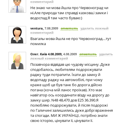
комментарий
Не знаю чи мова йшла про Червоноград чи
ні.Але природа там справді казкова,і замки і
водоспад.Я там часто буваю:)
ventura
,
7.08.2009
ответить
удалить ложный
комментарий
Взагалы мова йшла не про Червоноград....тут
помилка
Олег. Київ 4.08.2009
,
4.08.2009
ответить
удалить
ложный комментарий
Позавчора відвідав цю чудову місцину. Дуже
сподобалось, любителям подорожувати
раджу туди потрапити. Їхати до замку й
водопаду раджу на автомобілі, при чому
краже щоб це був танк бо дорога дійсно
погана (хоча мій ланос проїхав). Хто має
навігатор ось координати вїзду на дорогу до
замку шир. N48 48,470 дов E25 36.390.Я
полюбляю подорожувати, й після подорожі
по Галичині залишились дуже добрі враження
та спогади. МИ Ж УКРАЇНЦІ, потрібно знати
свою історію, цінувати її, цінувати її.