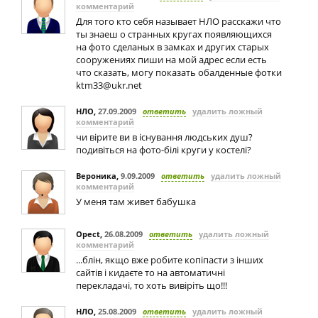
комментарий
Для того кто себя называет НЛО расскажи что
ты знаеш о странных кругах появляющихся
на фото сделаных в замках и других старых
сооружениях пиши на мой адрес если есть
что сказать, могу показать обалденные фотки
ktm33@ukr.net
НЛО
,
27.09.2009
ответить
удалить ложный
комментарий
чи вірите ви в існування людських душ?
подивіться на фото-білі круги у костелі?
Вероника
,
9.09.2009
ответить
удалить ложный
комментарий
У меня там живет бабушка
Opect
,
26.08.2009
ответить
удалить ложный
комментарий
...блін, якщо вже робите копіпасти з інших
сайтів і кидаєте то на автоматичні
перекладачі, то хоть вивіріть що!!!
НЛО
,
25.08.2009
ответить
удалить ложный