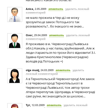
написано!!!! Какая это область!
Аліса
,
2.05.2009
ответить
удалить ложный
комментарий
не мало прожила в Чер-ді,і не можу
зрозуміти,це замок Потоцького так
розхвалюють?.. бо інакшого не знаю...
Олег
,
29.04.2009
ответить
удалить ложный
комментарий
Я проживаю в м. Червоноград (Львівська
обл.).Нажаль у нас палац зруйнований...Але ж
люди стараються по-трохи його відновити! З.І.
Здавна Кристинополем (Червоноградом)
володів рід Потоцьких =)
olga musij
,
24.03.2009
ответить
удалить
ложный комментарий
А в Тернопольській Червоногород! Але замок
є і в Червоногороді Тернопільської і в
Червонограді Львівської, тож автор трохи
літери переплутав. Щоправда, в Червонограді
самі руїни, які знаходяться за школою...
Тут
,
12.03.2009
ответить
удалить ложный