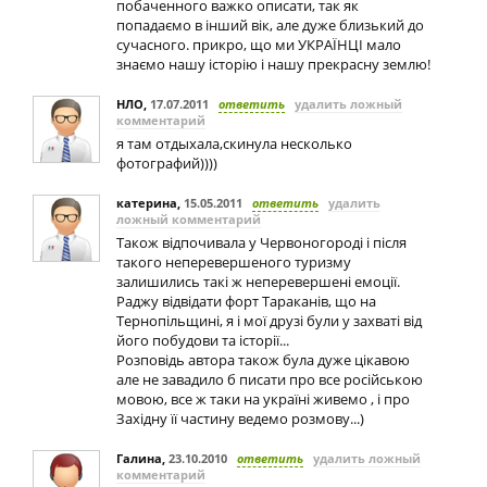
побаченного важко описати, так як
попадаємо в інший вік, але дуже близький до
сучасного. прикро, що ми УКРАЇНЦІ мало
знаємо нашу історію і нашу прекрасну землю!
НЛО
,
17.07.2011
ответить
удалить ложный
комментарий
я там отдыхала,скинула несколько
фотографий))))
катерина
,
15.05.2011
ответить
удалить
ложный комментарий
Також відпочивала у Червоногороді і після
такого неперевершеного туризму
залишились такі ж неперевершені емоції.
Раджу відвідати форт Тараканів, що на
Тернопільщині, я і мої друзі були у захваті від
його побудови та історії...
Розповідь автора також була дуже цікавою
але не завадило б писати про все російською
мовою, все ж таки на україні живемо , і про
Західну її частину ведемо розмову...)
Галина
,
23.10.2010
ответить
удалить ложный
комментарий