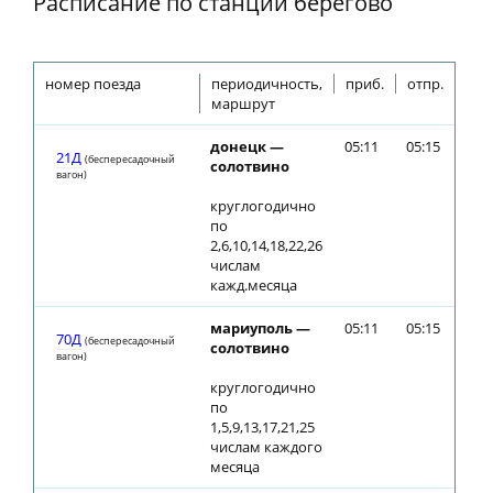
Расписание по станции берегово
номер поезда
периодичность,
приб.
отпр.
маршрут
донецк —
05:11
05:15
21Д
(беспересадочный
солотвино
вагон)
круглогодично
по
2,6,10,14,18,22,26
числам
кажд.месяца
мариуполь —
05:11
05:15
70Д
(беспересадочный
солотвино
вагон)
круглогодично
по
1,5,9,13,17,21,25
числам каждого
месяца