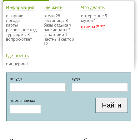
Информация
Где жить
Что делать
о городе
отели 28
интересное 5
погода
гостиницы 3
музеи 1
карты
базы отдыха 1
new
отчеты 2
расписание ж/д
пансионаты 3
турфирмы 3
санатории 1
вопрос-ответ
частный сектор
12
Где поесть
пиццерии 1
откуда
куда
номер поезда