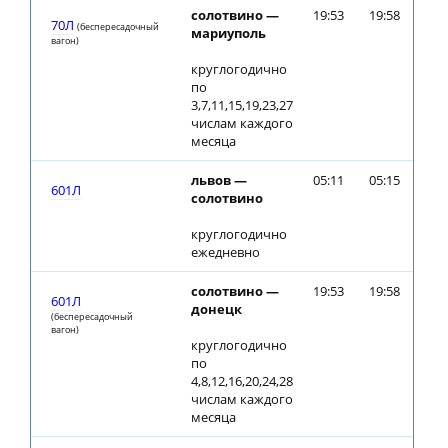
солотвино —
19:53
19:58
70Л
(беспересадочный
мариуполь
вагон)
круглогодично
по
3,7,11,15,19,23,27
числам каждого
месяца
львов —
05:11
05:15
601Л
солотвино
круглогодично
ежедневно
солотвино —
19:53
19:58
601Л
донецк
(беспересадочный
вагон)
круглогодично
по
4,8,12,16,20,24,28
числам каждого
месяца