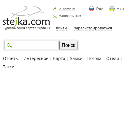
о проекте
Рус
Укр
Написать нам
войти
зарегистрироваться
Отчеты
|
Интересное
|
Карта
|
Замки
|
Погода
|
Отели
|
Такси