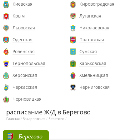
Киевская
Кировоградская
Крым
Луганская
Львовская
Николаевская
Одесская
Полтавская
Ровенская
Сумская
Тернопольская
Харьковская
Херсонская
Хмельницкая
Черкасская
Черниговская
Черновицкая
расписание Ж/Д в Берегово
Главная
/
Закарпатская
/
Берегово
/
Берегово