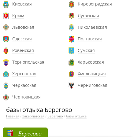
Киевская
Кировоградская
Крым
Луганская
Львовская
Николаевская
Одесская
Полтавская
Ровенская
Сумская
Тернопольская
Харьковская
Херсонская
Хмельницкая
Черкасская
Черниговская
Черновицкая
базы отдыха Берегово
Главная
/
Закарпатская
/
Берегово
/
базы отдыха
Берегово