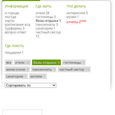
Информация
Где жить
Что делать
о городе
отели 28
интересное 5
погода
гостиницы 3
музеи 1
карты
базы отдыха 1
new
отчеты 2
расписание ж/д
пансионаты 3
турфирмы 3
санатории 1
вопрос-ответ
частный сектор
12
Где поесть
пиццерии 1
все
отели
: 28
базы отдыха
: 1
гостиницы
: 3
мини-отели
: 4
пансионаты
: 3
частный сектор
: 12
санатории
: 1
мотели
: 1