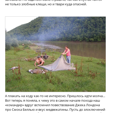
не только злобные клещи, но и твари куда опасней.
А плакать на ходу как-то не интересно. Пришлось идти молча…
Вот теперь я поняла, к чему это в самом начале похода наш
«командир» вдруг вспомнил повествование Джека Лондона
про Смока Беллью и вкус медвежатины. Пусть до злоключений