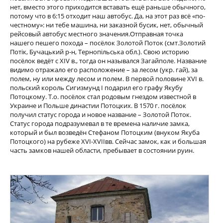
нет, вместо этого приходится вставать ещё раньше обычного,
потому что в 6:15 отходит наш автобус. Да, на этот раз всё «по-
честному»: ни тебе машина, ни заказной бусик, нет, обычный
рейсовый автобус местного значения.Отправная точка
нашего пешего похода – посёлок Золотой Поток (смт.Золотий
Потік, Бучацький р-н, Тернопільська обл.). Свою историю
посёлок ведёт с XIV в., тогда он назывался Загайполе. Название
видимо отражало его расположение – за лесом (укр. гай), за
полем, ну или между лесом и полем. В первой половине XVI в.
польский король Сигизмунд І подарил его графу Якубу
Потоцкому. Т.о. посёлок стал родовым гнездом известной в
Украине и Польше династии Потоцких. В 1570 г. посёлок
получил статус города и новое название – Золотой Поток.
Статус города подразумевал в те времена наличие замка,
который и был возведён Стефаном Потоцким (внуком Якуба
Потоцкого) на рубеже XVI-XVIIвв. Сейчас замок, как и большая
часть замков нашей области, пребывает в состоянии руин.