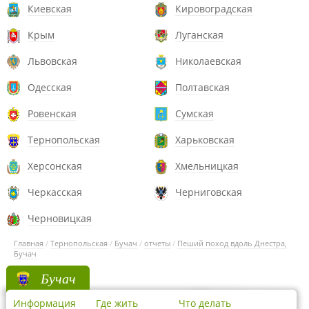
Киевская
Кировоградская
Крым
Луганская
Львовская
Николаевская
Одесская
Полтавская
Ровенская
Сумская
Тернопольская
Харьковская
Херсонская
Хмельницкая
Черкасская
Черниговская
Черновицкая
Главная
/
Тернопольская
/
Бучач
/
отчеты
/
Пеший поход вдоль Днестра,
Бучач
Бучач
Информация
Где жить
Что делать