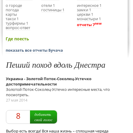
о городе
отели 1
интересное 1
погода
гостиницы 1
замки 1
карты
церкви 1
такси 1
монастыри 1
турфирмы 1
new
отчеты 7
вопрос-ответ
Где поесть
показать все отчеты Бучача
Пеший поход вдоль Днестра
Украина - Золотой Поток-Соколец-Устечко
достопримечательности
Золотой Поток-Соколец-Устечко интересные места, что
посмотреть.
27 мая 2014
8
добавить
свой голос
Выбор есть всегда! Вся наша жизнь – сплошная череда