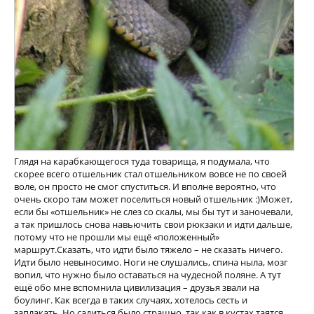
Глядя на карабкающегося туда товарища, я подумала, что
скорее всего отшельник стал отшельником вовсе не по своей
воле, он просто не смог спуститься. И вполне вероятно, что
очень скоро там может поселиться новый отшельник :)Может,
если бы «отшельник» не слез со скалы, мы бы тут и заночевали,
а так пришлось снова навьючить свои рюкзаки и идти дальше,
потому что не прошли мы ещё «положенный»
маршрут.Сказать, что идти было тяжело – не сказать ничего.
Идти было невыносимо. Ноги не слушались, спина ныла, мозг
вопил, что нужно было оставаться на чудесной поляне. А тут
ещё обо мне вспомнила цивилизация – друзья звали на
боулинг. Как всегда в таких случаях, хотелось сесть и
заплакать. Но садиться было страшно, так как в кустах таятся