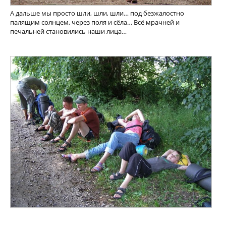
А дальше мы просто шли, шли, шли… под безжалостно
палящим солнцем, через поля и сёла… Всё мрачней и
печальней становились наши лица…