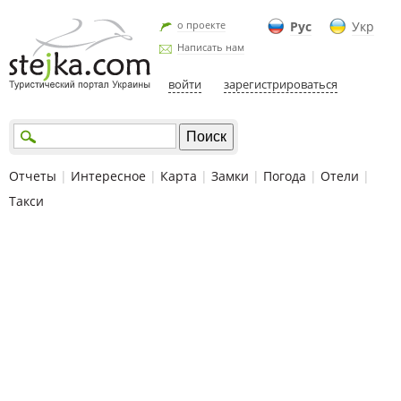
о проекте
Рус
Укр
Написать нам
войти
зарегистрироваться
Отчеты
|
Интересное
|
Карта
|
Замки
|
Погода
|
Отели
|
Такси