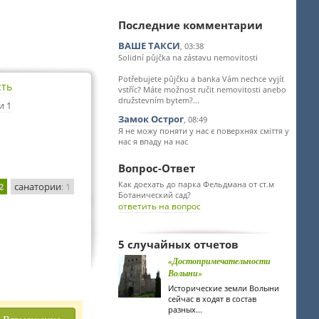
Последние комментарии
ВАШЕ ТАКСИ
, 03:38
Solidní půjčka na zástavu nemovitosti
Potřebujete půjčku a banka Vám nechce vyjít
сть
vstříc? Máte možnost ručit nemovitosti anebo
družstevním bytem?...
и 1
Замок Острог
, 08:49
Я не можу поняти у нас є поверхнях сміття у
нас я впаду на нас
Вопрос-Ответ
Как доехать до парка Фельдмана от ст.м
2
санатории
: 1
Ботанический сад?
ответить на вопрос
5 случайных отчетов
«Достопримечательности
Волыни»
Исторические земли Волыни
сейчас в ходят в состав
разных...