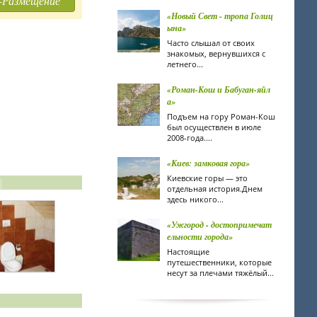
-Размещение
«Новый Свет - тропа Голиц
ына»
Часто слышал от своих
знакомых, вернувшихся с
летнего...
«Роман-Кош и Бабуган-яйл
а»
Подъем на гору Роман-Кош
был осуществлен в июле
2008-года....
«Киев: замковая гора»
Киевские горы — это
отдельная история.Днем
здесь никого...
«Ужгород - достопримечат
ельности города»
Настоящие
путешественники, которые
несут за плечами тяжёлый...