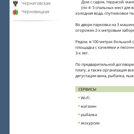
Дом с садом, террасой, ман
Черниговская
(по 4- 5 спальных мест для 
Черновицкая
холодная вода, спутниковое т
Во дворе парковка на 3 машин
огорожен 2-х метровым забор
Рядом, в 100 метрах большой с
площадка с качелями и песочн
3-х лет.
По предварительной договорен
плату, а также организация в
дегустации вина, рыбалка, лыж
СЕРВИСЫ
Wi-Fi
магазин
рыбалка
экскурсии