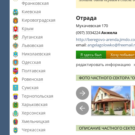
Франковская
Киевская
Отрада
Кировоградская
Мукачевская 170
Крым
(097) 3334224
Анжела
Луганская
http://beregovo-arenda.jimdo.c
email:
angelagolowko@freemail.
Львовская
Николаевская
Я здесь был
Хочу побыват
Одесская
редактировать информацию
Полтавская
ФОТО ЧАСТНОГО СЕКТОРА "О
Ровенская
Сумская
Тернопольская
Харьковская
Херсонская
Хмельницкая
ОПИСАНИЕ ЧАСТНОГО СЕКТО
Черкасская