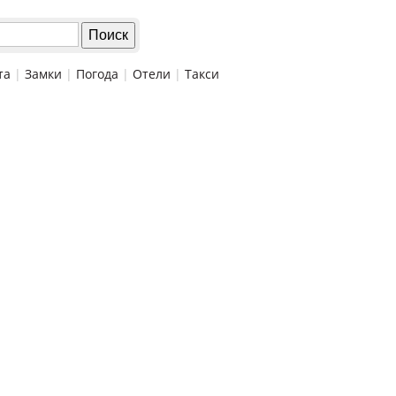
та
|
Замки
|
Погода
|
Отели
|
Такси