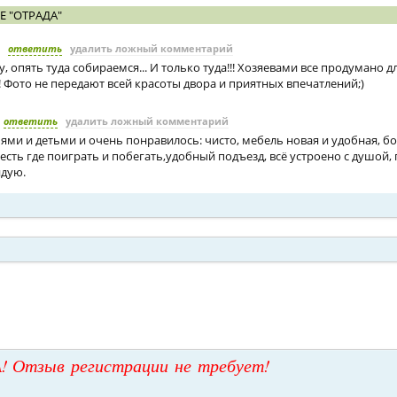
Е "ОТРАДА"
ответить
удалить ложный комментарий
ду, опять туда собираемся... И только туда!!! Хозяевами все продумано 
! Фото не передают всей красоты двора и приятных впечатлений;)
ответить
удалить ложный комментарий
ями и детьми и очень понравилось: чисто, мебель новая и удобная, б
есть где поиграть и побегать,удобный подъезд, всё устроено с душой,
ндую.
! Отзыв регистрации не требует!