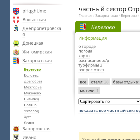
частный сектор Отр
pHqghUme
Главная
/
Закарпатская
/
Берегово
/
Волынская
Берегово
Днепропетровска
я
Информация
Донецкая
о городе
погода
Житомирская
карты
Закарпатская
расписание ж/д
турфирмы 3
Берегово
вопрос-ответ
Воловец
Драгобрат
все
отели
: 28
базы отдыха
:
Межгорье
мотели
: 1
Мукачево
Пилипец
Поляна
показать все частный секто
Ужгород
Хуст
Ясиня
Запорожская
Ивано-
Хотите быть первым в списке о