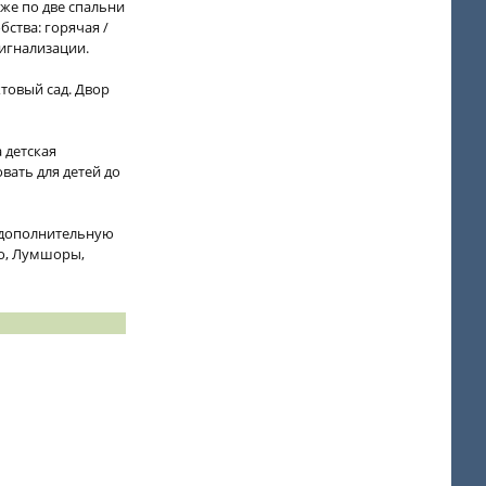
аже по две спальни
бства: горячая /
игнализации.
товый сад. Двор
 детская
вать для детей до
а дополнительную
но, Лумшоры,