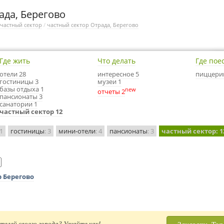
ада, Берегово
частный сектор
/
частный сектор Отрада, Берегово
Где жить
Что делать
Где пое
отели 28
интересное 5
пиццери
гостиницы 3
музеи 1
базы отдыха 1
new
отчеты 2
пансионаты 3
санатории 1
частный сектор 12
 1
гостиницы
: 3
мини-отели
: 4
пансионаты
: 3
частный сектор
: 1
р Берегово
телей своего города? Узнайте как!