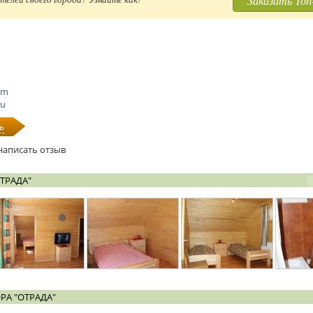
Заказать Топ
om
ru
ь
написать отзыв
ТРАДА"
РА "ОТРАДА"