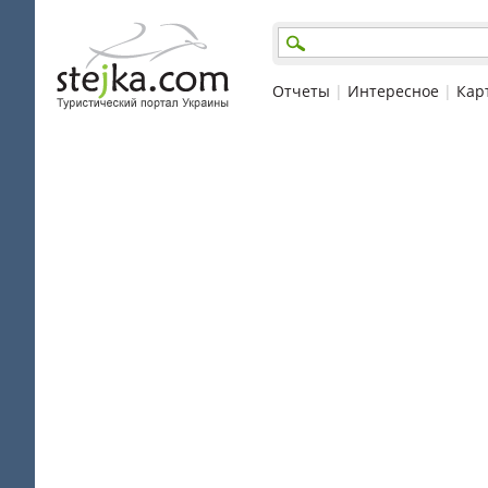
Отчеты
|
Интересное
|
Кар