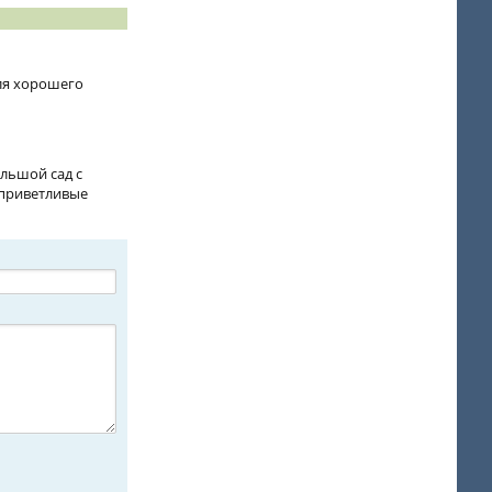
для хорошего
ольшой сад с
 приветливые