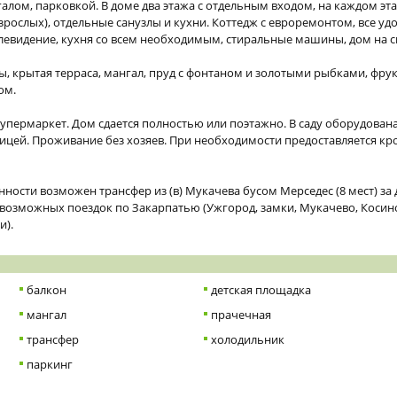
галом, парковкой. В доме два этажа с отдельным входом, на каждом эт
взрослых), отдельные санузлы и кухни. Коттедж с евроремонтом, все удо
елевидение, кухня со всем необходимым, стиральные машины, дом на с
ы, крытая терраса, мангал, пруд с фонтаном и золотыми рыбками, фрук
ом.
упермаркет. Дом сдается полностью или поэтажно. В саду оборудована
ицей. Проживание без хозяев. При необходимости предоставляется кро
ности возможен трансфер из (в) Мукачева бусом Мерседес (8 мест) з
севозможных поездок по Закарпатью (Ужгород, замки, Мукачево, Коси
и).
балкон
детская площадка
мангал
прачечная
трансфер
холодильник
паркинг