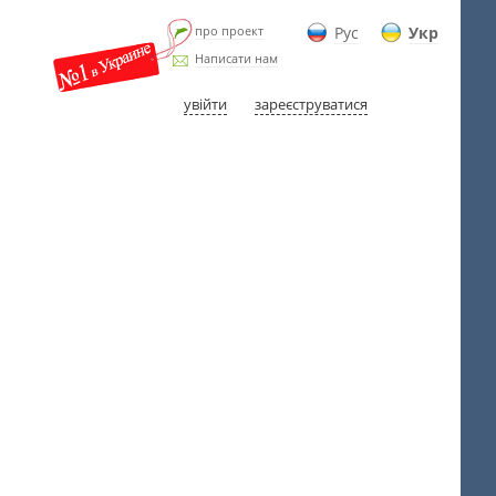
про проект
Рус
Укр
Написати нам
увійти
зареєструватися