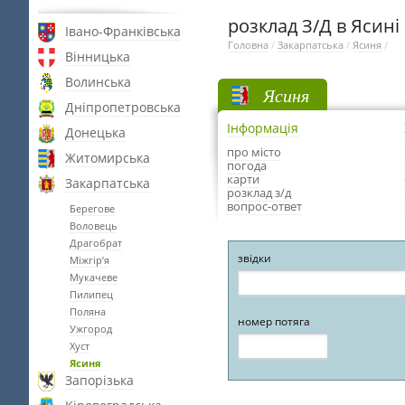
розклад З/Д в Ясині
Івано-Франківська
Головна
/
Закарпатська
/
Ясиня
/
Вінницька
Волинська
Ясиня
Дніпропетровська
Інформація
Донецька
про місто
Житомирська
погода
карти
Закарпатська
розклад з/д
вопрос-ответ
Берегове
Воловець
Драгобрат
звідки
Міжгір’я
Мукачеве
Пилипец
Поляна
номер потяга
Ужгород
Хуст
Ясиня
Запорізька