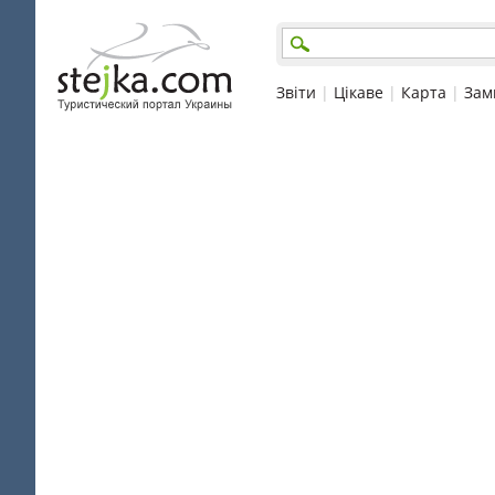
Звіти
|
Цікаве
|
Карта
|
Зам