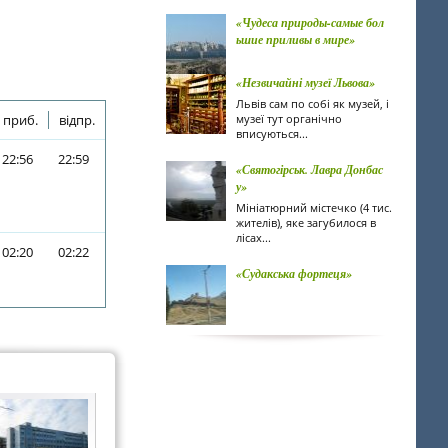
«Чудеса природы-самые бол
ьшие приливы в мире»
«Незвичайні музеї Львова»
Львів сам по собі як музей, і
приб.
відпр.
музеї тут органічно
вписуються...
22:56
22:59
«Святогірськ. Лавра Донбас
у»
Мініатюрний містечко (4 тис.
жителів), яке загубилося в
лісах...
02:20
02:22
«Судакська фортеця»