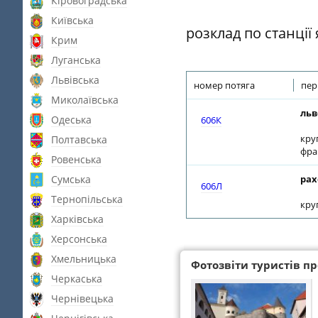
Кіровоградська
Київська
розклад по станції
Крим
Луганська
Львівська
номер потяга
пер
Миколаївська
льв
Одеська
606К
кру
Полтавська
фра
Ровенська
Сумська
рах
606Л
Тернопільська
кру
Харківська
Херсонська
Хмельницька
Фотозвіти туристів про
Черкаська
Чернівецька