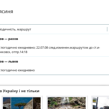
 ясиня
іодичність, маршрут
ов — рахов
глогодично ежедневно; 22.07.08 след.изменен.маршрутом до ст.и-
нковск, отпр.14:18
ов — львов
глогодично ежедневно
 Україну і не тільки