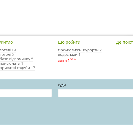
Житло
Що робити
Де поїс
готелі 19
гірськолижні курорти 2
готелі 5
водоспади 1
бази відпочинку 5
new
звіти 1
пансіонати 1
приватні садиби 17
куди