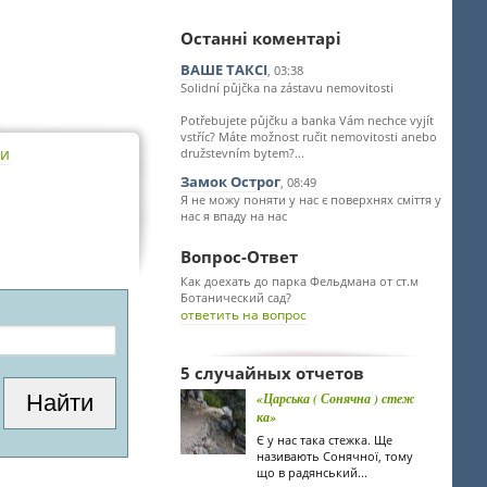
Останні коментарі
ВАШЕ ТАКСІ
, 03:38
Solidní půjčka na zástavu nemovitosti
Potřebujete půjčku a banka Vám nechce vyjít
vstříc? Máte možnost ručit nemovitosti anebo
ти
družstevním bytem?...
Замок Острог
, 08:49
Я не можу поняти у нас є поверхнях сміття у
нас я впаду на нас
Вопрос-Ответ
Как доехать до парка Фельдмана от ст.м
Ботанический сад?
ответить на вопрос
5 случайных отчетов
«Царська ( Сонячна ) стеж
ка»
Є у нас така стежка. Ще
називають Сонячної, тому
що в радянський...