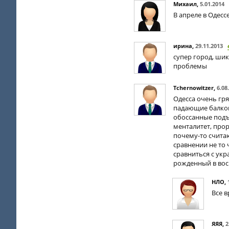
Михаил
,
5.01.2014
В апреле в Одесс
ирина
,
29.11.2013
супер город, шик
проблемы
Tchernowitzer
,
6.08
Одесса очень гр
падающие балкон
обоссанные подъ
менталитет, прор
почему-то считаю
сравнении не то 
сравниться с ук
рожденный в вос
НЛО
,
Все в
ЯЯЯ
,
2