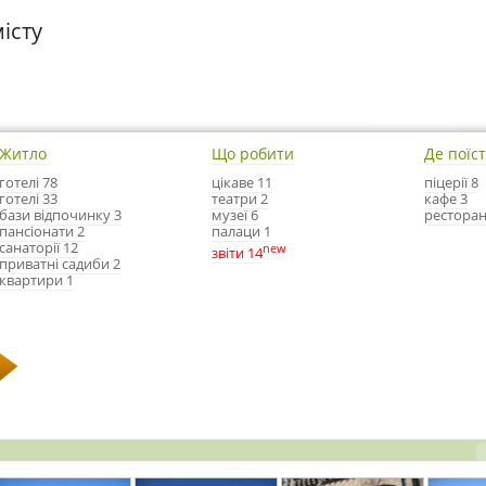
істу
Житло
Що робити
Де поїс
готелі 78
цікаве 11
піцерії 8
готелі 33
театри 2
кафе 3
бази відпочинку 3
музеї 6
ресторан
пансіонати 2
палаци 1
санаторії 12
new
звіти 14
приватні садиби 2
квартири 1