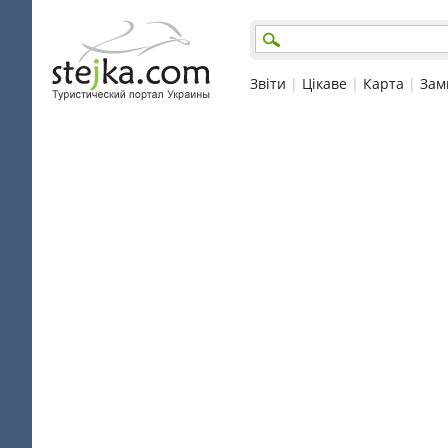
Звіти
|
Цікаве
|
Карта
|
Зам