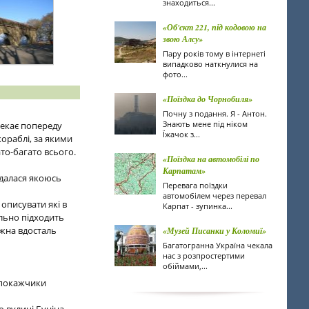
знаходиться...
«Об'єкт 221, під кодовою на
звою Алсу»
Пару років тому в інтернеті
випадково наткнулися на
фото...
«Поїздка до Чорнобиля»
Почну з подання. Я - Антон.
Знають мене під ніком
 чекає попереду
Їжачок з...
кораблі, за якими
ато-багато всього.
«Поїздка на автомобілі по
Карпатам»
идалася якоюсь
Перевага поїздки
автомобілем через перевал
 описувати які в
Карпат - зупинка...
ально підходить
ожна вдосталь
«Музей Писанки у Коломиї»
Багатогранна Україна чекала
нас з розпростертими
обіймами,...
 покажчики