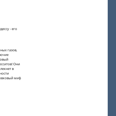
ессу - его
ных газов,
нючие
ковый
есситов! Они
лекнет в
нности
совковый миф