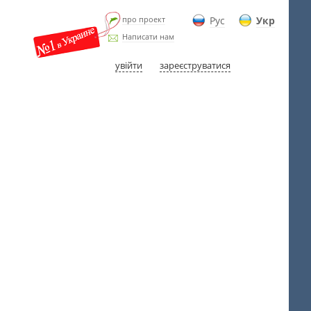
про проект
Рус
Укр
Написати нам
увійти
зареєструватися