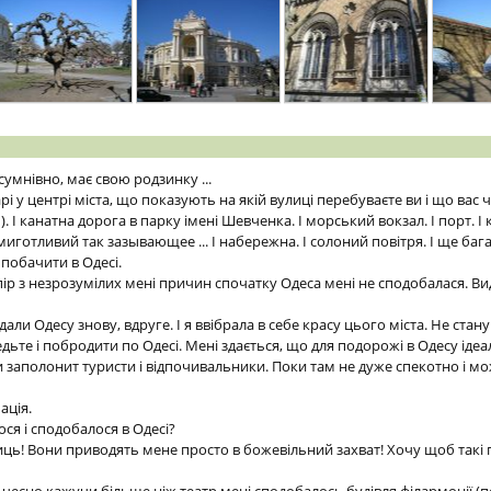
зсумнівно, має свою родзинку ...
арі у центрі міста, що показують на якій вулиці перебуваєте ви і що вас
). І канатна дорога в парку імені Шевченка. І морський вокзал. І порт. І 
 миготливий так зазывающее ... І набережна. І солоний повітря. І ще баг
побачити в Одесі.
х пір з незрозумілих мені причин спочатку Одеса мені не сподобалася. В
дали Одесу знову, вдруге. І я ввібрала в себе красу цього міста. Не стану
іедьте і побродити по Одесі. Мені здається, що для подорожі в Одесу іде
ли заполонит туристи і відпочивальники. Поки там не дуже спекотно і м
ація.
ся і сподобалося в Одесі?
ць! Вони приводять мене просто в божевільний захват! Хочу щоб такі