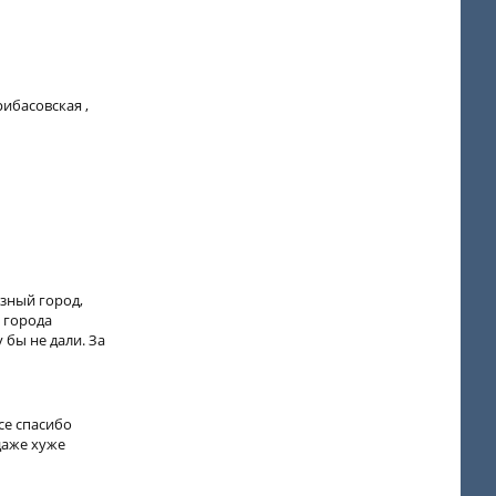
рибасовская ,
язный город,
р города
 бы не дали. За
се спасибо
даже хуже