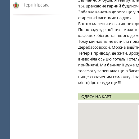
Звичайно ж будівля театру! але
Чернігівська
15). Вражаюче гарний будиноч
Забавна канатна дорога що у п
старенькі вагончик на двох ...
Багато маленьких затишних двор
По поводу «де поїсти» - может
кафешек, бістро та іншого де м
Тому ми навіть не встигли поїс
Деребассовской. Можна відійти 
Тепер з приводу, де жити. Зроз
визвоніла ось цю готель Готель 
прийнятні. Ми бачили її дуже з
телефону запевняла що в багат
вищезазначеним ссилочку. І нао
місто) Їдьте туди ще !!!
ОДЕСА НА КАРТІ