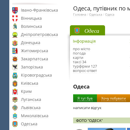
Одеса, путівник по м
Івано-Франківська
Головна
/
Одеська
/
Одеса
Вінницька
Волинська
Одеса
Дніпропетровська
Інформація
Донецька
про місто
Житомирська
погода
карти
Закарпатська
таксі 34
турфірми 127
Запорізька
вопрос-ответ
Кіровоградська
Київська
Одеса
Крим
Я тут був
Хочу побувати
Луганська
Львівська
написати відгук
Миколаївська
ФОТО "ОДЕСА"
Одеська