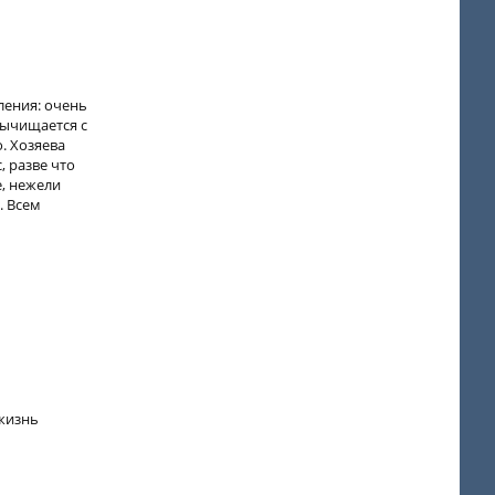
тления: очень
вычищается с
о. Хозяева
, разве что
е, нежели
. Всем
 жизнь