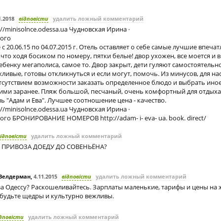
1.2018
відповісти
удалить ложный комментарий
//minisolnce.odessa.ua Чудновская Ирина ·
ого
 с 20.06.15 по 04.07.2015 г. Отель оставляет о себе самые лучшие впеча
,что ходя босиком по номеру, пятки белые! двор ухожен, все моется и 
Ребенку мегаполиса, самое то. Двор закрыт, дети гуляют самостоятельн
ливые, готовы откликнуться и если могут, помочь. Из минусов, для нас
 отсутствием возможности заказать определенное блюдо и выбрать ино
ими заранее. Пляж большой, песчаный, очень комфортный для отдыха
 "Адам и Ева". Лучшее соотношение цена - качество.
//minisolnce.odessa.ua Чудновская Ирина ·
го БРОНИРОВАНИЕ НОМЕРОВ http://adam- i- eva- ua. book. direct/
ідповісти
удалить ложный комментарий
 ПРИВОЗА ДОЕДУ ДО СОВЕНЬЁНА?
 Велдерман
,
4.11.2015
відповісти
удалить ложный комментарий
за Одессу? Раскошеливайтесь. Зарплаты маленькие, тарифы и цены на
 будьте щедры и культурно вежливы.
дповісти
удалить ложный комментарий