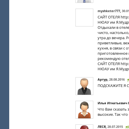
myshketer777
,
30.0
САЙТ ОТЕЛЯ http:
НЮАУ им Я.Мудр
Отдыхали в отеле
чисто, настолько
утра до вечера. 
приветливые, веж
кухня, в связи с
приготовленное 
рекомендую отель
САЙТ ОТЕЛЯ http:
НЮАУ им Я.Мудро
Артур
,
28.08.2016
в
ПОДСКАЖИТЕ Я С
Илья Игнатьевич
Что Вам сказать 
высокие. Так что
ЛЕСЯ
,
28.07.2015
ві