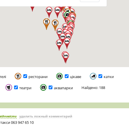
телі
ресторани
цікаве
катки
Найдено: 188
театри
аквапарки
відповісти
удалить ложный комментарий
 такси 063 947 65 10