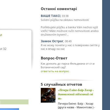
Останні коментарі
ВАШЕ ТАКСІ
, 03:38
Solidní půjčka na zástavu nemovitosti
Potřebujete půjčku a banka Vám nechce vyjít
vstříc? Máte možnost ručit nemovitosti anebo
ти
družstevním bytem?...
Замок Острог
, 08:49
Я не можу поняти у нас є поверхнях сміття у
и 32
нас я впаду на нас
Вопрос-Ответ
Как доехать до парка Фельдмана от ст.м
Ботанический сад?
ответить на вопрос
5 случайных отчетов
«Печера Еміне-Баїр-Хосар -
дивовижний підземний сві
т»
Печера Еміне- Баїр - Хосар
(друга назва - Мамонтова ) -