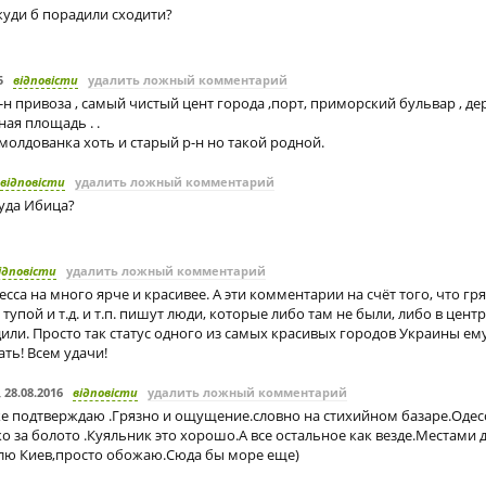
 куди б порадили сходити?
5
відповісти
удалить ложный комментарий
н привоза , самый чистый цент города ,порт, приморский бульвар , де
ная площадь . .
молдованка хоть и старый р-н но такой родной.
відповісти
удалить ложный комментарий
туда Ибица?
ідповісти
удалить ложный комментарий
есса на много ярче и красивее. А эти комментарии на счёт того, что гр
 тупой и т.д. и т.п. пишут люди, которые либо там не были, либо в цент
ли. Просто так статус одного из самых красивых городов Украины ему
ать! Всем удачи!
,
28.08.2016
відповісти
удалить ложный комментарий
же подтверждаю .Грязно и ощущение.словно на стихийном базаре.Одес
о за болото .Куяльник это хорошо.А все остальное как везде.Местами 
лю Киев,просто обожаю.Сюда бы море еще)