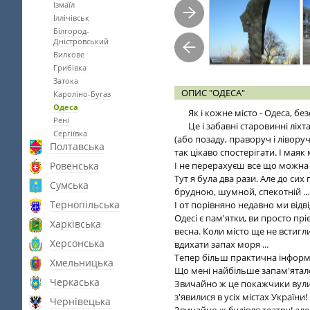
Ізмаїл
Іллічівськ
Білгород-
Дністровський
Вилкове
Грибівка
Затока
ОПИС "ОДЕСА"
Кароліно-Бугаз
Одеса
Як і кожне місто - Одеса, бе
Рені
Це і забавні старовинні ліхт
Сергіївка
(або позаду, праворуч і ліворуч
Полтавська
так цікаво спостерігати. І маяк
Ровенська
І не перерахуєш все що можна 
Тут я була два рази. Але до си
Сумська
брудною, шумной, спекотній ...
Тернопільська
І от порівняно недавно ми відві
Одесі є пам'ятки, ви просто пр
Харківська
весна. Коли місто ще не встиг
Херсонська
вдихати запах моря ...
Тепер більш практична інформ
Хмельницька
Що мені найбільше запам'ятало
Черкаська
Звичайно ж це покажчики вули
з'явилися в усіх містах України!
Чернівецька