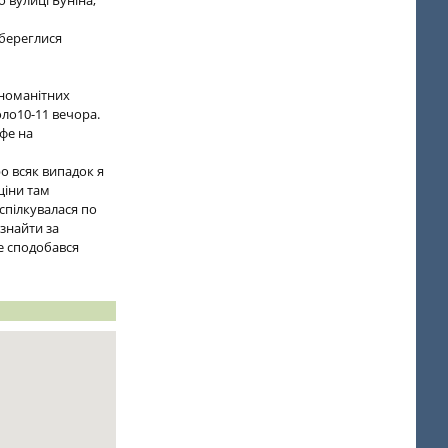
 вулиці Буніна,
збереглися
зноманітних
оло10-11 вечора.
афе на
ро всяк випадок я
ціни там
 спілкувалася по
знайти за
не сподобався