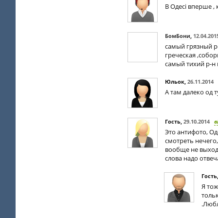
В Одесі вперше ,
БомБони
,
12.04.201
самый грязный р-
греческая ,собор
самый тихий р-н 
Юльок
,
26.11.2014
А там далеко од 
Гость
,
29.10.2014
в
Это антифото, Од
смотреть нечего,
вообще не выходи
слова надо отвеч
Гость
Я то
тольк
.Люб