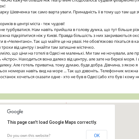
 чесно кажучи більше ніж театр мені сподобалось будівля філармонії (по
ок!
арку Шевченка так само варта уваги. Принадність її в тому що там ще 
иків в центрі міста - теж чудові!
е не турбуватися. Нам навіть прийшла в голову думка, що тут більше рі
ожна підкріпитися ніж у Києві. Правда більшість з них закриваються ок
ти в «Челентано». Так що майте це на увазі. Не обов'язково піхаться в к
трохи від центру і знайти там затишне містечко.
уміло, що ціни на готелі в Одесі не маленькі. Ми там не ночували, але п
«Астро». Находиться вона далеко від центру, але зате на березі моря. І 
далеку. Але готель приватна, тому думаю, буде добра. Дівчина, з якою я
ьох номерах навіть вид на море ... Так що дзвоніть. Телефончик можна 
станок хочеться сказати одне - хто не був в Одесі (або хто був і кому 
This page can't load Google Maps correctly.
Do you own this website?
OK