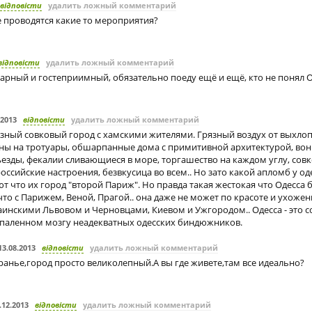
відповісти
удалить ложный комментарий
е проводятся какие то мероприятия?
відповісти
удалить ложный комментарий
арный и гостеприимный, обязательно поеду ещё и ещё, кто не понял Од
.2013
відповісти
удалить ложный комментарий
язный совковый город с хамскими жителями. Грязный воздух от выхлоп
ы на тротуары, обшарпанные дома с примитивной архитектурой, во
езды, фекалии сливающиеся в море, торгашество на каждом углу, сов
оссийские настроения, безвкусица во всем.. Но зато какой апломб у од
т что их город "второй Париж". Но правда такая жестокая что Одесса б
что с Парижем, Веной, Прагой.. она даже не может по красоте и ухоже
раинскими Львовом и Черновцами, Киевом и Ужгородом.. Одесса - это 
паленном мозгу неадекватных одесских биндюжников.
13.08.2013
відповісти
удалить ложный комментарий
ранье,город просто великолепный.А вы где живете,там все идеально?
.12.2013
відповісти
удалить ложный комментарий