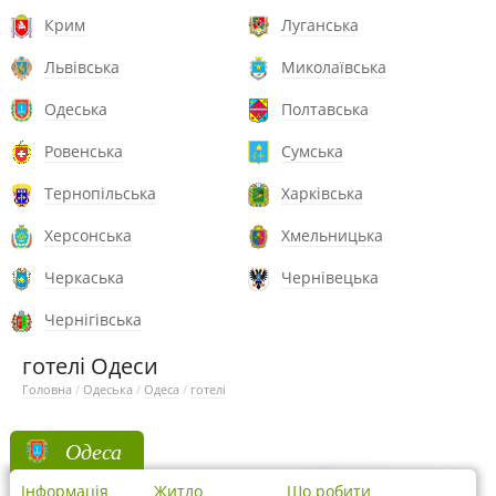
Крим
Луганська
Львівська
Миколаївська
Одеська
Полтавська
Ровенська
Сумська
Тернопільська
Харківська
Херсонська
Хмельницька
Черкаська
Чернівецька
Чернігівська
готелі Одеси
Головна
/
Одеська
/
Одеса
/
готелі
Одеса
Інформація
Житло
Що робити