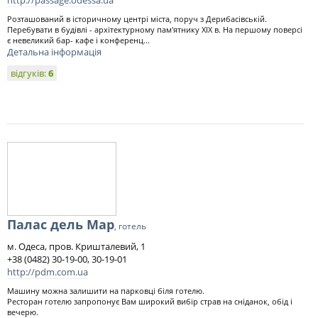
http://passage.odessa.ua
Розташований в історичному центрі міста, поруч з Дерибасівській.
Перебувати в будівлі - архітектурному пам'ятнику XIX в. На першому поверсі
є невеликий бар- кафе і конференц...
Детальна інформація
відгуків:
6
Палас дель Мар
, готель
м. Одеса, пров. Кришталевий, 1
+38 (0482) 30-19-00, 30-19-01
http://pdm.com.ua
Машину можна залишити на парковці біля готелю.
Ресторан готелю запропонує Вам широкий вибір страв на сніданок, обід і
вечерю.