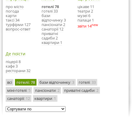
про місто
готелі 78
цікаве 11
погода
готелі 33
театри 2
карти
бази
музеї 6
таксі 34
відпочинку 3
палаци 1
турфірми 127
пансіонати 2
new
звіти 14
вопрос-ответ
санаторії 12
приватні
садиби 2
квартири 1
Де поїсти
піцерії 8
кафе 3
ресторани 32
всі
готелі
: 78
бази відпочинку
: 3
готелі
: 33
міні-готелі
: 5
пансіонати
: 2
приватні садиби
: 2
санаторії
: 12
квартири
: 1