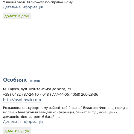
У нашій сауні Ви зможете по-справжньому...
Детальна інформація
додати відгук
Особняк
, готель
м. Одеса, вул. Фонтанська дорога, 71
+38 ( 0482 ) 37-24-10, ( 048 ) 777-44-06, ( 068) 260-28-36
http://osobnyak.com
Розташована в курортному районі на 9-й станції Великого Фонтана, поряд з
морем. « Бамбуковий зал» для конференцій, банкетів і т.д., оснащений
домашнім кінотеатром. Є басейн,...
Детальна інформація
додати відгук