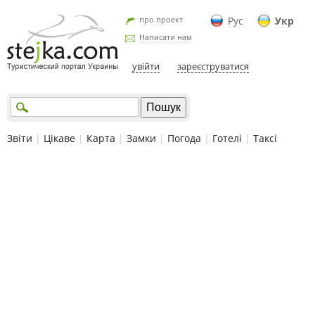
про проект
Рус
Укр
Написати нам
увійти
зареєструватися
Звіти
|
Цікаве
|
Карта
|
Замки
|
Погода
|
Готелі
|
Таксі