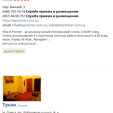
пер. Ванний, 3
(048) 705-74-74
Служба приема и размещения
(067) 48-00-757
Служба приема и размещения
http://lepremier.com.ua
email:
villa@lepremier.com.ua
,
sales@lepremier.com.ua
Villa le Premier - це ультрасучасний п'ятизірковий готель LUXURY класу.
Готель розташований в історичному елітному районі міста всього в 50 м від
моря, поряд з & nbsp ; Аркадією і...
Детальна інформація
додати відгук
Тукан
, готель
м. Одеса, пр. Добровольського, 8- а