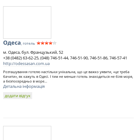
Одеса
, готель
м. Одеса, бул. Французький, 52
+38 (0482) 63-62-25, (048) 746-51-44, 746-51-90, 746-51-86, 746-57-41
http://odessasan.com.ua
Розташування готелю настільки унікальна, що це важко уявити, «це треба
бачити», як кажуть в Одесі. І тим не менше готель знаходиться не біля моря,
а безпосередньо в море...
Детальна інформація
додати відгук