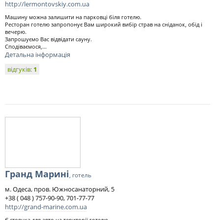
http://lermontovskiy.com.ua
Машину можна залишити на парковці біля готелю.
Ресторан готелю запропонує Вам широкий вибір страв на сніданок, обід і
вечерю.
Запрошуємо Вас відвідати сауну.
Сподіваємося,...
Детальна інформація
відгуків:
1
Гранд Марині
, готель
м. Одеса, пров. Южносанаторний, 5
+38 ( 048 ) 757-90-90, 701-77-77
http://grand-marine.com.ua
Є стоянка для авто на території готелю.