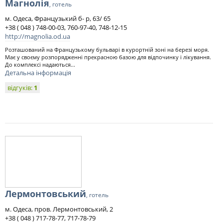
Магнолія
, готель
м. Одеса, Французький б- р, 63/ 65
+38 ( 048 ) 748-00-03, 760-97-40, 748-12-15
http://magnolia.od.ua
Розташований на Французькому бульварі в курортній зоні на березі моря.
Має у своєму розпорядженні прекрасною базою для відпочинку і лікування.
До комплексі надаються...
Детальна інформація
відгуків:
1
Лермонтовський
, готель
м. Одеса, пров. Лермонтовський, 2
+38 ( 048 ) 717-78-77, 717-78-79