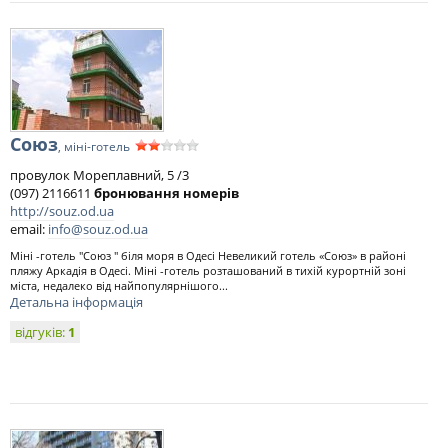
Союз
, міні-готель
провулок Мореплавний, 5 /3
(097) 2116611
бронювання номерів
http://souz.od.ua
email:
info@souz.od.ua
Міні -готель "Союз " біля моря в Одесі Невеликий готель «Союз» в районі
пляжу Аркадія в Одесі. Міні -готель розташований в тихій курортній зоні
міста, недалеко від найпопулярнішого...
Детальна інформація
відгуків:
1