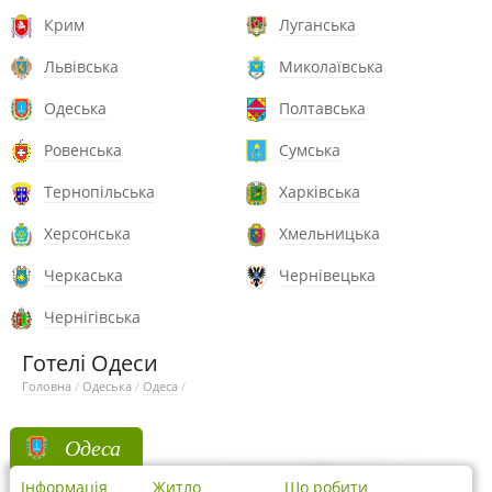
Крим
Луганська
Львівська
Миколаївська
Одеська
Полтавська
Ровенська
Сумська
Тернопільська
Харківська
Херсонська
Хмельницька
Черкаська
Чернівецька
Чернігівська
Готелі Одеси
Головна
/
Одеська
/
Одеса
/
Одеса
Інформація
Житло
Що робити