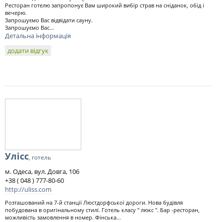
Ресторан готелю запропонує Вам широкий вибір страв на сніданок, обід і
вечерю.
Запрошуємо Вас відвідати сауну.
Запрошуємо Вас...
Детальна інформація
додати відгук
Улісс
, готель
м. Одеса, вул. Довга, 106
+38 ( 048 ) 777-80-60
http://uliss.com
Розташований на 7-й станції Люстдорфської дороги. Нова будівля
побудована в оригінальному стилі. Готель класу " люкс ". Бар -ресторан,
можливість замовлення в номер. Фінська...