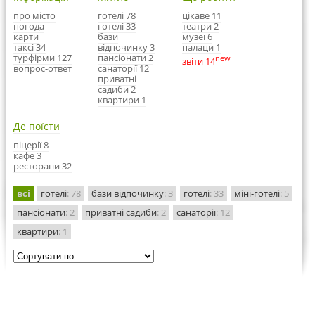
про місто
готелі 78
цікаве 11
погода
готелі 33
театри 2
карти
бази
музеї 6
таксі 34
відпочинку 3
палаци 1
турфірми 127
пансіонати 2
new
звіти 14
вопрос-ответ
санаторії 12
приватні
садиби 2
квартири 1
Де поїсти
піцерії 8
кафе 3
ресторани 32
всі
готелі
: 78
бази відпочинку
: 3
готелі
: 33
міні-готелі
: 5
пансіонати
: 2
приватні садиби
: 2
санаторії
: 12
квартири
: 1