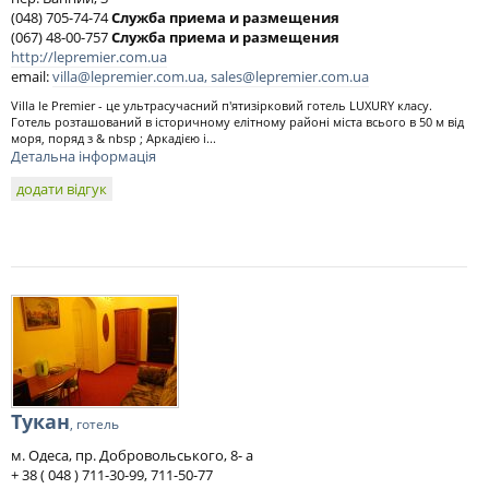
(048) 705-74-74
Служба приема и размещения
(067) 48-00-757
Служба приема и размещения
http://lepremier.com.ua
email:
villa@lepremier.com.ua
,
sales@lepremier.com.ua
Villa le Premier - це ультрасучасний п'ятизірковий готель LUXURY класу.
Готель розташований в історичному елітному районі міста всього в 50 м від
моря, поряд з & nbsp ; Аркадією і...
Детальна інформація
додати відгук
Тукан
, готель
м. Одеса, пр. Добровольського, 8- а
+ 38 ( 048 ) 711-30-99, 711-50-77