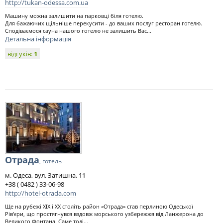
http://tukan-odessa.com.ua
Машину можна залишити на парковці біля готелю.
Для бажаючих щільніше перекусити - до ваших послуг ресторан готелю.
Сподіваємося сауна нашого готелю не залишить Вас...
Детальна інформація
відгуків:
1
Отрада
, готель
м. Одеса, вул. Затишна, 11
+38 ( 0482 ) 33-06-98
http://hotel-otrada.com
Ще на рубежі ХІХ і ХХ століть район «Отрада» став перлиною Одеської
Рів'єри, що простягнувся вздовж морського узбережжя від Ланжерона до
Великого Фонтана. Саме тоді...