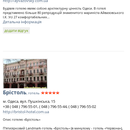
http://ayvazovsky.com.ua
Будівля готелю являє собою архітектурну цінність Одеси. В готелі
представлено більше 80 репродукцій знаменитого мариніста Айвазовського
І.К. Усі 27 комфортабельних...
Детальна інформація
додати відгук
Брістоль
, готель
м. Одеса, вул. Пушкінська, 15
+38 ( 048 ) 796-55-01, ( 048 ) 796-55-44, ( 048 ) 796-55-02
http://bristol-hotel.com.ua
Опис готелю «Брістоль»
П'ятизірковий Landmark-готель «Брістоль» (в минулому - готель «Червона»),