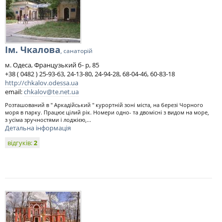
Ім. Чкалова
, санаторій
м. Одеса, Французький б- р, 85
+38 ( 0482 ) 25-93-63, 24-13-80, 24-94-28, 68-04-46, 60-83-18
http://chkalov.odessa.ua
email:
chkalov@te.net.ua
Розташований в " Аркадійський " курортній зоні міста, на березі Чорного
моря в парку. Працює цілий рік. Номери одно- та двомісні з видом на море,
з усіма зручностями і лоджією,...
Детальна інформація
відгуків:
2