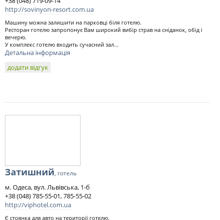
+38 (048) 719-09-14
http://sovinyon-resort.com.ua
Машину можна залишити на парковці біля готелю.
Ресторан готелю запропонує Вам широкий вибір страв на сніданок, обід і
вечерю.
У комплекс готелю входить сучасний зал...
Детальна інформація
додати відгук
Затишний
, готель
м. Одеса, вул. Львівська, 1-б
+38 (048) 785-55-01, 785-55-02
http://viphotel.com.ua
Є стоянка для авто на території готелю.