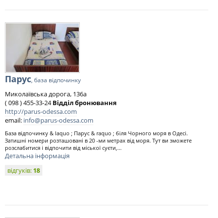
Парус
, база відпочинку
Миколаївська дорога, 136а
( 098 ) 455-33-24
Відділ бронювання
http://parus-odessa.com
email:
info@parus-odessa.com
База відпочинку & laquo ; Парус & raquo ; біля Чорного моря в Одесі.
Затишні номери розташовані в 20 -ми метрах від моря. Тут ви зможете
розслабитися і відпочити від міської суєти,...
Детальна інформація
відгуків:
18