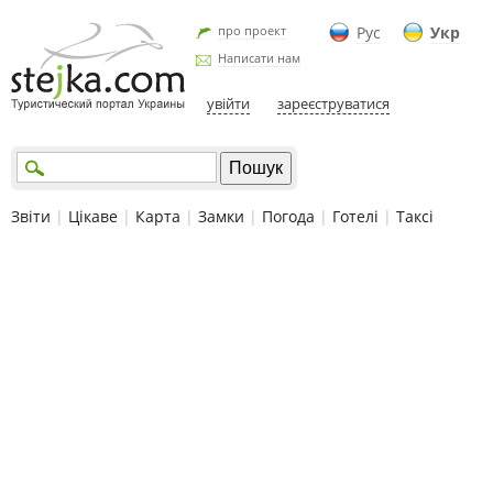
про проект
Рус
Укр
Написати нам
увійти
зареєструватися
Звіти
|
Цікаве
|
Карта
|
Замки
|
Погода
|
Готелі
|
Таксі