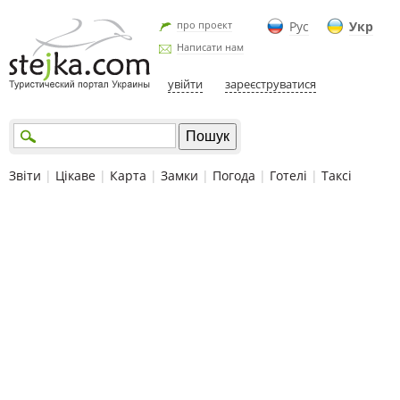
про проект
Рус
Укр
Написати нам
увійти
зареєструватися
Звіти
|
Цікаве
|
Карта
|
Замки
|
Погода
|
Готелі
|
Таксі