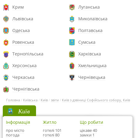
Крим
Луганська
Львівська
Миколаївська
Одеська
Полтавська
Ровенська
Сумська
Тернопільська
Харківська
Херсонська
Хмельницька
Черкаська
Чернівецька
Чернігівська
Головна
/
Київська
/
Київ
/
звіти
/
Київ з дзвіниці Софійського собору, Київ
Київ
Інформація
Житло
Що робити
про місто
готелі 101
цікаве 40
погода
готелі 80
замки 1