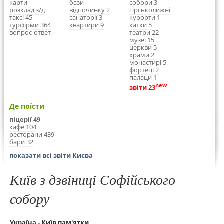
карти
бази
собори 3
розклад з/д
відпочинку 2
гірськолижні
таксі 45
санаторії 3
курорти 1
турфірми 364
квартири 9
катки 5
вопрос-ответ
театри 22
музеї 15
церкви 5
храми 2
монастирі 5
фортеці 2
палаци 1
new
звіти 23
Де поїсти
піцерії 49
кафе 104
ресторани 439
бари 32
показати всі звіти Києва
Київ з дзвіниці Софійського
собору
Україна - Київ пам'ятки