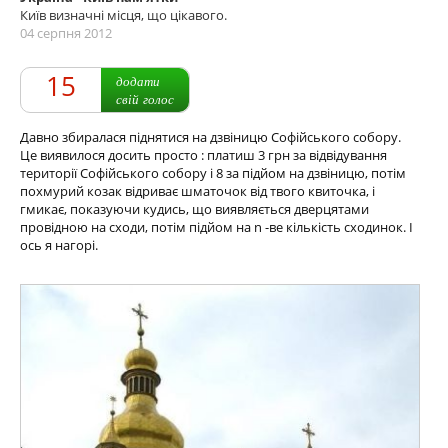
Київ визначні місця, що цікавого.
04 серпня 2012
15
додати
свій голос
Давно збиралася піднятися на дзвіницю Софійського собору.
Це виявилося досить просто : платиш 3 грн за відвідування
території Софійського собору і 8 за підйом на дзвіницю, потім
похмурий козак відриває шматочок від твого квиточка, і
гмикає, показуючи кудись, що виявляється дверцятами
провідною на сходи, потім підйом на n -ве кількість сходинок. І
ось я нагорі.