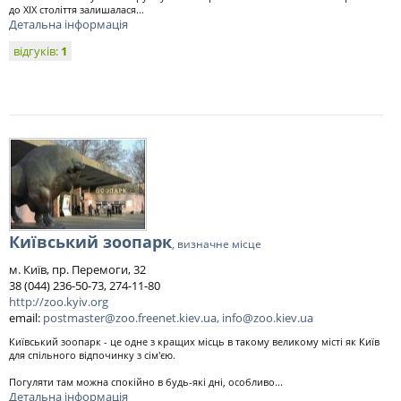
до XIX століття залишалася...
Детальна інформація
відгуків:
1
Київський зоопарк
, визначне місце
м. Київ, пр. Перемоги, 32
38 (044) 236-50-73, 274-11-80
http://zoo.kyiv.org
email:
postmaster@zoo.freenet.kiev.ua
,
info@zoo.kiev.ua
Київський зоопарк - це одне з кращих місць в такому великому місті як Київ
для спільного відпочинку з сім'єю.
Погуляти там можна спокійно в будь-які дні, особливо...
Детальна інформація