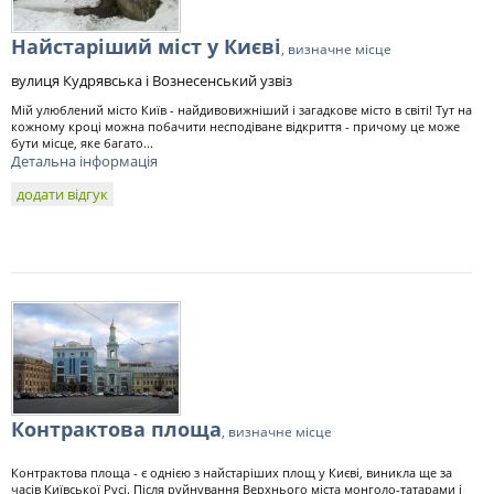
Найстаріший міст у Києві
, визначне місце
вулиця Кудрявська і Вознесенський узвіз
Мій улюблений місто Київ - найдивовижніший і загадкове місто в світі! Тут на
кожному кроці можна побачити несподіване відкриття - причому це може
бути місце, яке багато...
Детальна інформація
додати відгук
Контрактова площа
, визначне місце
Контрактова площа - є однією з найстаріших площ у Києві, виникла ще за
часів Київської Русі. Після руйнування Верхнього міста монголо-татарами і