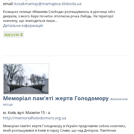
email:
kozakmamay@mamajeva-sloboda.ua
Козацьке селище «Мамаєва Слобода» розташувалось в урочищі обіч
джерела, з якого бере початок літописна річка Либідь. На території
скансену, що знаходиться лише...
Детальна інформація
відгуків:
2
Меморіал пам'яті жертв Голодомору
, визначне
місце
м. Київ, вул. Мазепи 15 - а
http://memorialholodomors.org.ua
Меморіал пам'яті жертв Голодомору в Україні представляє собою комплекс,
який розташувався в Києві в парку Слави, що над Дніпром. Пам'ятник