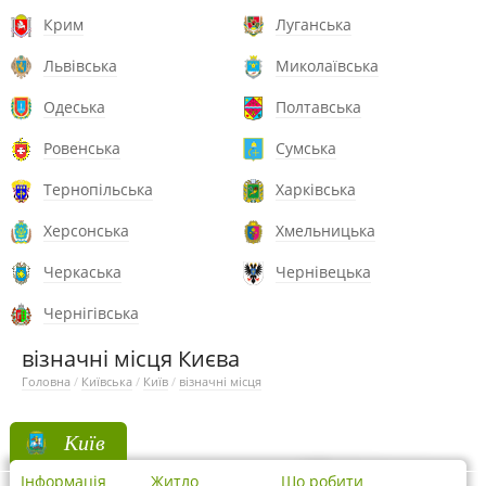
Крим
Луганська
Львівська
Миколаївська
Одеська
Полтавська
Ровенська
Сумська
Тернопільська
Харківська
Херсонська
Хмельницька
Черкаська
Чернівецька
Чернігівська
візначні місця Києва
Головна
/
Київська
/
Київ
/
візначні місця
Київ
Інформація
Житло
Що робити