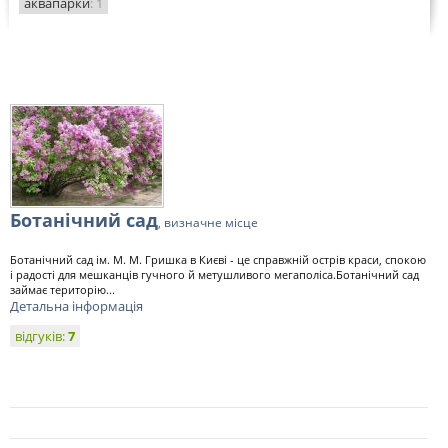
аквапарки
: 1
Ботанічний сад
, визначне місце
Ботанічний сад ім. М. М. Гришка в Києві - це справжній острів краси, спокою
і радості для мешканців гучного й метушливого мегаполіса.Ботанічний сад
займає територію...
Детальна інформація
відгуків:
7