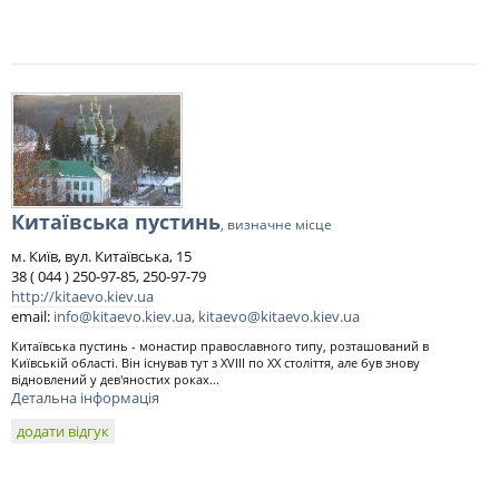
Китаївська пустинь
, визначне місце
м. Київ, вул. Китаївська, 15
38 ( 044 ) 250-97-85, 250-97-79
http://kitaevo.kiev.ua
email:
info@kitaevo.kiev.ua
,
kitaevo@kitaevo.kiev.ua
Китаївська пустинь - монастир православного типу, розташований в
Київській області. Він існував тут з XVIII по XX століття, але був знову
відновлений у дев'яностих роках...
Детальна інформація
додати відгук