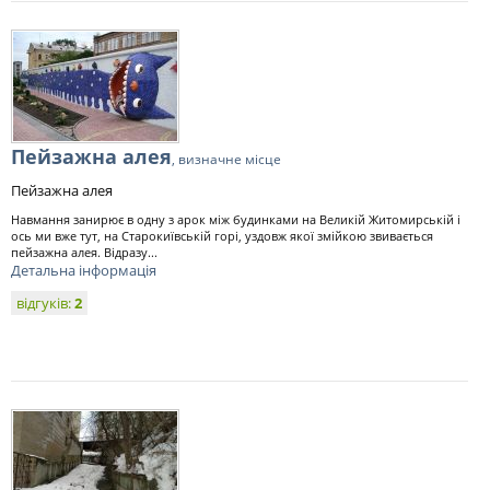
Пейзажна алея
, визначне місце
Пейзажна алея
Навмання занирює в одну з арок між будинками на Великій Житомирській і
ось ми вже тут, на Старокиївській горі, уздовж якої змійкою звивається
пейзажна алея. Відразу...
Детальна інформація
відгуків:
2