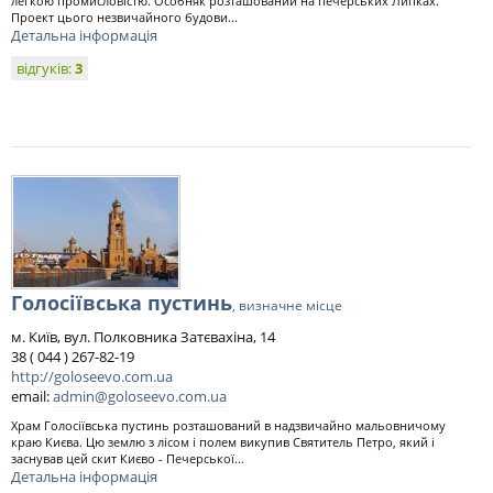
легкою промисловістю. Особняк розташований на печерських Липках.
Проект цього незвичайного будови...
Детальна інформація
відгуків:
3
Голосіївська пустинь
, визначне місце
м. Київ, вул. Полковника Затєвахіна, 14
38 ( 044 ) 267-82-19
http://goloseevo.com.ua
email:
admin@goloseevo.com.ua
Храм Голосіївська пустинь розташований в надзвичайно мальовничому
краю Києва. Цю землю з лісом і полем викупив Святитель Петро, який і
заснував цей скит Києво - Печерської...
Детальна інформація