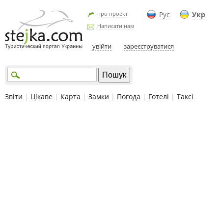
про проект
Рус
Укр
Написати нам
увійти
зареєструватися
Звіти
|
Цікаве
|
Карта
|
Замки
|
Погода
|
Готелі
|
Таксі