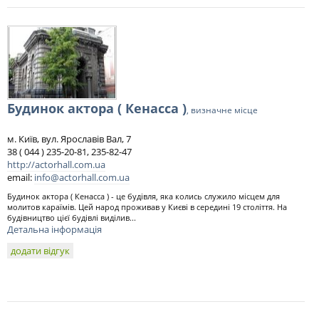
Будинок актора ( Кенасса )
, визначне місце
м. Київ, вул. Ярославів Вал, 7
38 ( 044 ) 235-20-81, 235-82-47
http://actorhall.com.ua
email:
info@actorhall.com.ua
Будинок актора ( Кенасса ) - це будівля, яка колись служило місцем для
молитов караїмів. Цей народ проживав у Києві в середині 19 століття. На
будівництво цієї будівлі виділив...
Детальна інформація
додати відгук