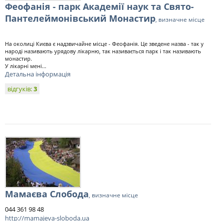
Феофанія - парк Академії наук та Свято-
Пантелеймонівський Монастир
, визначне місце
На околиці Києва є надзвичайне місце - Феофанія. Це зведене назва - так у
народі називають урядову лікарню, так називається парк і так називають
монастир.
У лікарні мені...
Детальна інформація
відгуків:
3
Мамаєва Слобода
, визначне місце
044 361 98 48
http://mamajeva-sloboda.ua