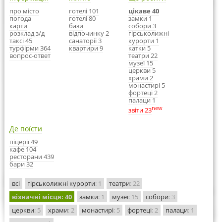
про місто
готелі 101
цікаве 40
погода
готелі 80
замки 1
карти
бази
собори 3
розклад з/д
відпочинку 2
гірськолижні
таксі 45
санаторії 3
курорти 1
турфірми 364
квартири 9
катки 5
вопрос-ответ
театри 22
музеї 15
церкви 5
храми 2
монастирі 5
фортеці 2
палаци 1
new
звіти 23
Де поїсти
піцерії 49
кафе 104
ресторани 439
бари 32
всі
гірськолижні курорти
: 1
театри
: 22
візначні місця
: 40
замки
: 1
музеї
: 15
собори
: 3
церкви
: 5
храми
: 2
монастирі
: 5
фортеці
: 2
палаци
: 1